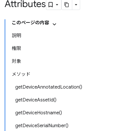
Attributes
このページの内容
説明
権限
対象
メソッド
getDeviceAnnotatedLocation()
getDeviceAssetId()
getDeviceHostname()
getDeviceSerialNumber()