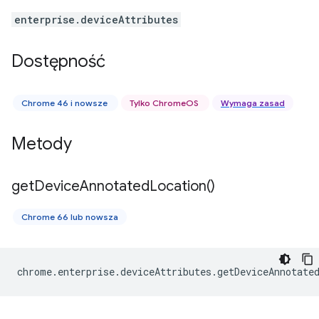
enterprise.deviceAttributes
Dostępność
Chrome 46 i nowsze
Tylko ChromeOS
Wymaga zasad
Metody
get
Device
Annotated
Location(
)
Chrome 66 lub nowsza
chrome
.
enterprise
.
deviceAttributes
.
getDeviceAnnotate