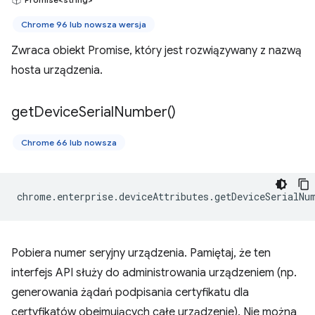
Chrome 96 lub nowsza wersja
Zwraca obiekt Promise, który jest rozwiązywany z nazwą
hosta urządzenia.
get
Device
Serial
Number(
)
Chrome 66 lub nowsza
chrome
.
enterprise
.
deviceAttributes
.
getDeviceSerialNu
Pobiera numer seryjny urządzenia. Pamiętaj, że ten
interfejs API służy do administrowania urządzeniem (np.
generowania żądań podpisania certyfikatu dla
certyfikatów obejmujących całe urządzenie). Nie można