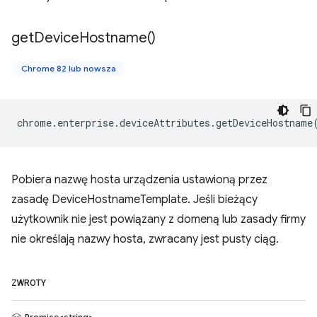
get
Device
Hostname(
)
Chrome 82 lub nowsza
chrome
.
enterprise
.
deviceAttributes
.
getDeviceHostname
Pobiera nazwę hosta urządzenia ustawioną przez
zasadę DeviceHostnameTemplate. Jeśli bieżący
użytkownik nie jest powiązany z domeną lub zasady firmy
nie określają nazwy hosta, zwracany jest pusty ciąg.
ZWROTY
Promise<string>