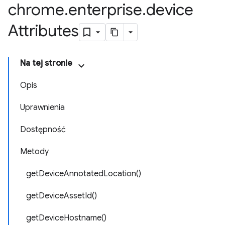
chrome
.
enterprise
.
device
Attributes
Na tej stronie
Opis
Uprawnienia
Dostępność
Metody
getDeviceAnnotatedLocation()
getDeviceAssetId()
getDeviceHostname()