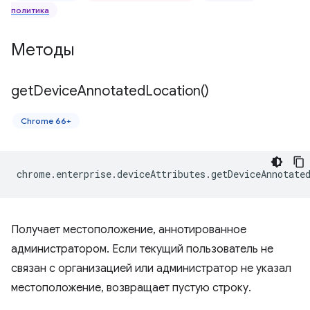
политика
Методы
get
Device
Annotated
Location(
)
Chrome 66+
chrome
.
enterprise
.
deviceAttributes
.
getDeviceAnnotate
Получает местоположение, аннотированное
администратором. Если текущий пользователь не
связан с организацией или администратор не указал
местоположение, возвращает пустую строку.