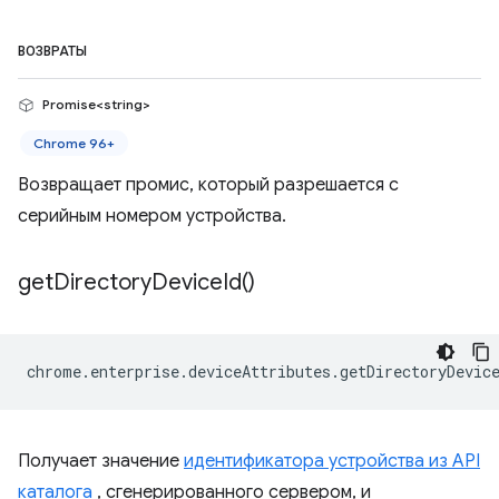
ВОЗВРАТЫ
Promise<string>
Chrome 96+
Возвращает промис, который разрешается с
серийным номером устройства.
get
Directory
Device
Id(
)
chrome
.
enterprise
.
deviceAttributes
.
getDirectoryDevic
Получает значение
идентификатора устройства из API
каталога
, сгенерированного сервером, и