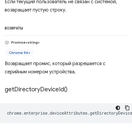
Если текущий пользователь не связан с системой,
возвращает пустую строку.
ВОЗВРАТЫ
Promise<string>
Chrome 96+
Возвращает промис, который разрешается с
серийным номером устройства.
get
Directory
Device
Id(
)
chrome
.
enterprise
.
deviceAttributes
.
getDirectoryDevic