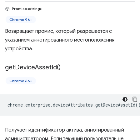
Promise<string>
Chrome 96+
Возвращает промис, который разрешается с
указанием аннотированного местоположения
устройства.
get
Device
Asset
Id(
)
Chrome 66+
chrome
.
enterprise
.
deviceAttributes
.
getDeviceAssetId
(
Получает идентификатор актива, аннотированный
администратором. Если текущий пользователь не