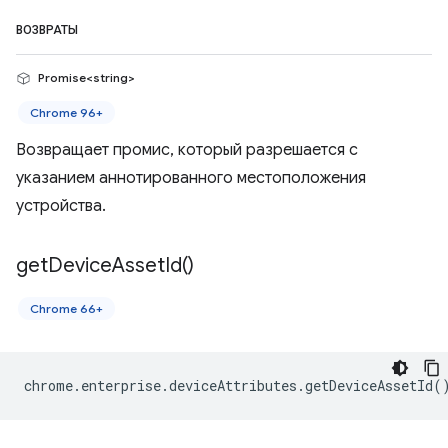
ВОЗВРАТЫ
Promise<string>
Chrome 96+
Возвращает промис, который разрешается с
указанием аннотированного местоположения
устройства.
get
Device
Asset
Id(
)
Chrome 66+
chrome
.
enterprise
.
deviceAttributes
.
getDeviceAssetId
(