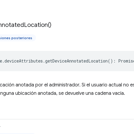
nnotated
Location(
)
siones posteriores
e
.
deviceAttributes
.
getDeviceAnnotatedLocation
()
:
Promis
cación anotada por el administrador. Si el usuario actual no es
inguna ubicación anotada, se devuelve una cadena vacía.
>