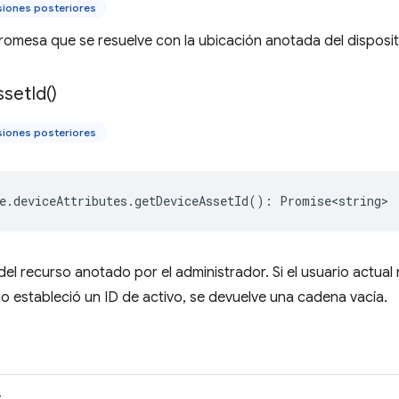
siones posteriores
omesa que se resuelve con la ubicación anotada del disposit
sset
Id(
)
siones posteriores
e
.
deviceAttributes
.
getDeviceAssetId
()
:
Promise<string>
el recurso anotado por el administrador. Si el usuario actual n
o estableció un ID de activo, se devuelve una cadena vacía.
>