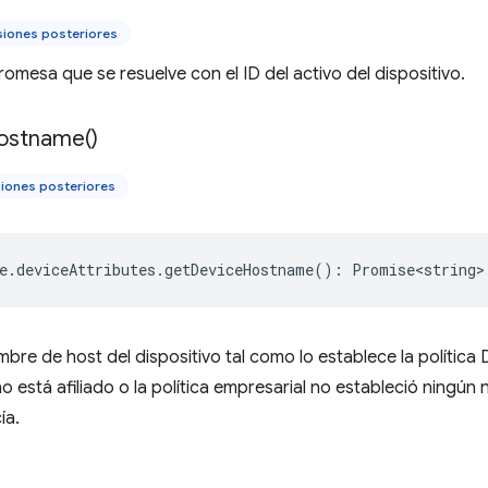
siones posteriores
omesa que se resuelve con el ID del activo del dispositivo.
ostname(
)
iones posteriores
e
.
deviceAttributes
.
getDeviceHostname
()
:
Promise<string>
bre de host del dispositivo tal como lo establece la política
no está afiliado o la política empresarial no estableció ningú
ía.