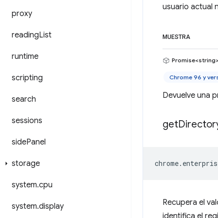
usuario actual 
proxy
reading
List
MUESTRA
runtime
Promise<string
scripting
Chrome 96 y ver
Devuelve una pr
search
sessions
get
Director
side
Panel
storage
chrome
.
enterpris
system
.
cpu
Recupera el val
system
.
display
identifica el re