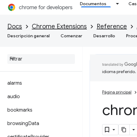
Documentos
Cas
Docs
Chrome Extensions
Reference
Manifest V3
Descripción general
Comenzar
Desarrollo
Proc
➡ Manifest V2
accessibility
Features
action
idioma preferido.
alarms
Página principal
audio
chro
bookmarks
browsing
Data