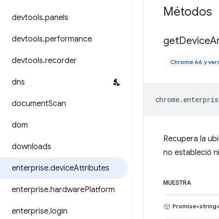
Métodos
devtools
.
panels
devtools
.
performance
get
Device
A
devtools
.
recorder
Chrome 66 y ver
dns
chrome
.
enterpris
document
Scan
dom
Recupera la ubi
downloads
no estableció n
enterprise
.
device
Attributes
MUESTRA
enterprise
.
hardware
Platform
Promise<string
enterprise
.
login