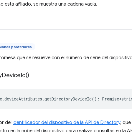
no está afiliado, se muestra una cadena vacía.
>
siones posteriores
omesa que se resuelve con el número de serie del dispositivo
y
Device
Id(
)
e
.
deviceAttributes
.
getDirectoryDeviceId
()
:
Promise<stri
or del
identificador del dispositivo de la API de Directory
, que
gistro en la nube del dispositivo para realizar consultas en la AP