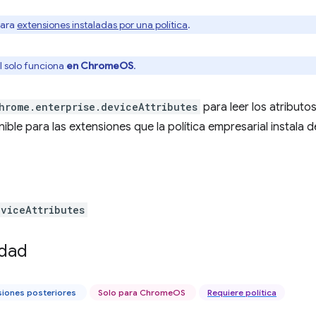
para
extensiones instaladas por una política
.
I solo funciona
en ChromeOS
.
hrome.enterprise.deviceAttributes
para leer los atributos
nible para las extensiones que la política empresarial instala
eviceAttributes
idad
siones posteriores
Solo para ChromeOS
Requiere política