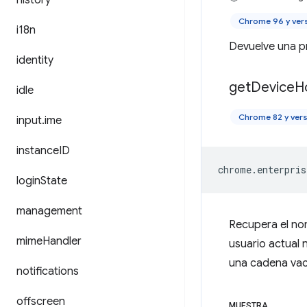
history
Chrome 96 y ver
i18n
Devuelve una pr
identity
get
Device
H
idle
Chrome 82 y vers
input
.
ime
instance
ID
chrome
.
enterpris
login
State
management
Recupera el nom
mime
Handler
usuario actual 
una cadena vac
notifications
offscreen
MUESTRA