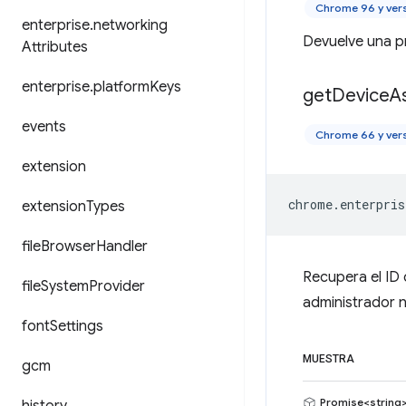
Chrome 96 y ver
enterprise
.
networking
Devuelve una pr
Attributes
enterprise
.
platform
Keys
get
Device
A
events
Chrome 66 y ver
extension
chrome
.
enterpris
extension
Types
file
Browser
Handler
Recupera el ID d
file
System
Provider
administrador n
font
Settings
MUESTRA
gcm
Promise<string