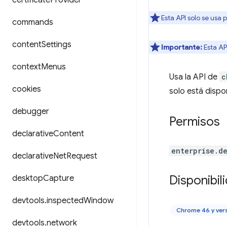
certificate
Provider
Esta API solo se usa 
commands
content
Settings
Importante:
Esta AP
context
Menus
Usa la API de
c
cookies
solo está dispo
debugger
Permisos
declarative
Content
enterprise.d
declarative
Net
Request
Disponibil
desktop
Capture
devtools
.
inspected
Window
Chrome 46 y ver
devtools
.
network