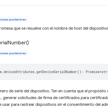
>
siones posteriores
omesa que se resuelve con el nombre de host del dispositivo
rial
Number(
)
siones posteriores
e
.
deviceAttributes
.
getDeviceSerialNumber
()
:
Promise<str
ero de serie del dispositivo. Ten en cuenta que el propósito d
j., generar solicitudes de firma de certificados para certificad
usar para rastrear dispositivos sin el consentimiento del admin