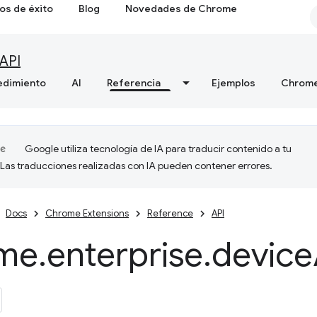
os de éxito
Blog
Novedades de Chrome
API
edimiento
AI
Referencia
Ejemplos
Chrome
Google utiliza tecnología de IA para traducir contenido a tu
 Las traducciones realizadas con IA pueden contener errores.
Docs
Chrome Extensions
Reference
API
me
.
enterprise
.
device