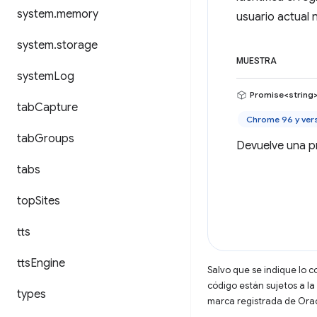
system
.
memory
usuario actual 
system
.
storage
MUESTRA
system
Log
Promise<string
tab
Capture
Chrome 96 y ver
tab
Groups
Devuelve una pr
tabs
top
Sites
tts
tts
Engine
Salvo que se indique lo c
código están sujetos a la
types
marca registrada de Oracl