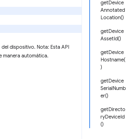
getDevice
Annotated
Location()
getDevice
AssetId()
 del dispositivo. Nota: Esta API
getDevice
 de manera automática.
Hostname(
)
getDevice
SerialNumb
er()
getDirecto
ryDeviceId
()