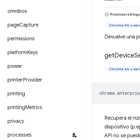
omnibox
Promise<string
page
Capture
Chrome 96 y ver
Devuelve una pr
permissions
platform
Keys
get
Device
Se
power
Chrome 66 y ver
printer
Provider
chrome
.
enterpris
printing
printing
Metrics
Recupera el núm
privacy
dispositivo (p.e
processes
API no se puede 