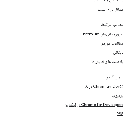
یک اشکال را ثبت کنید
مسائل باز را ببینید
مطالب مرتبط
به‌روزرسانی‌های Chromium
مطالعات موردی
بایگانی
پادکست ها و نمایش ها
دنبال کردن
@ChromiumDev در X
یوتیوب
Chrome for Developers در لینکدین
RSS