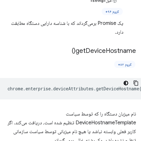
قول<string>
کروم ۹۶+
یک Promise برمی‌گرداند که با شناسه دارایی دستگاه مطابقت
دارد.
)
get
Device
Hostname(
کروم ۸۲+
chrome
.
enterprise
.
deviceAttributes
.
getDeviceHostname
نام میزبان دستگاه را که توسط سیاست
DeviceHostnameTemplate تنظیم شده است، دریافت می‌کند. اگر
کاربر فعلی وابسته نباشد یا هیچ نام میزبانی توسط سیاست سازمانی
تنظیم نشده باشد، یک رشته خالی برمی‌گرداند.