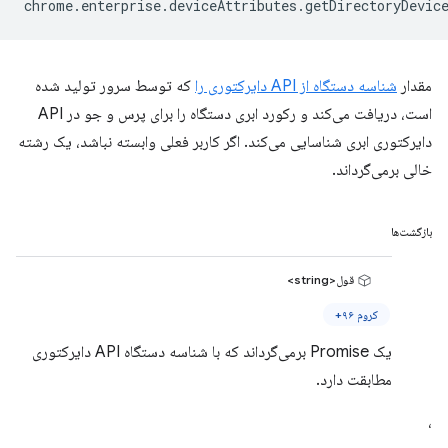
chrome
.
enterprise
.
deviceAttributes
.
getDirectoryDevic
مقدار
شناسه دستگاه از API دایرکتوری را
که توسط سرور تولید شده
است، دریافت می‌کند و رکورد ابری دستگاه را برای پرس و جو در API
دایرکتوری ابری شناسایی می‌کند. اگر کاربر فعلی وابسته نباشد، یک رشته
خالی برمی‌گرداند.
بازگشت‌ها
قول<string>
کروم ۹۶+
یک Promise برمی‌گرداند که با شناسه دستگاه API دایرکتوری
مطابقت دارد.
،