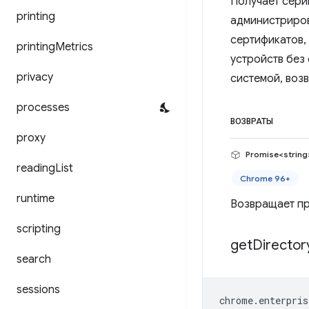
Получает сери
printing
администриров
сертификатов,
printing
Metrics
устройств без
privacy
системой, воз
processes
ВОЗВРАТЫ
proxy
Promise<string
reading
List
Chrome 96+
runtime
Возвращает пр
scripting
get
Director
search
sessions
chrome
.
enterpris