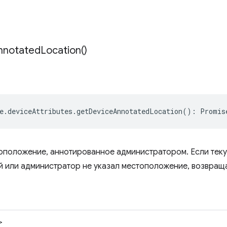
nnotated
Location(
)
e
.
deviceAttributes
.
getDeviceAnnotatedLocation
()
:
Promis
оположение, аннотированное администратором. Если теку
й или администратор не указал местоположение, возвраща
>