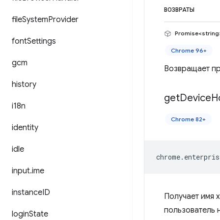
ВОЗВРАТЫ
file
System
Provider
Promise<string
font
Settings
Chrome 96+
gcm
Возвращает пр
history
get
Device
H
i18n
Chrome 82+
identity
idle
chrome
.
enterpris
input
.
ime
instance
ID
Получает имя 
пользователь 
login
State