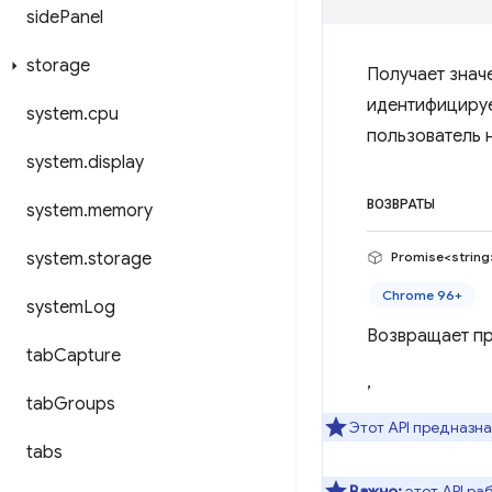
side
Panel
storage
Получает знач
идентифицируе
system
.
cpu
пользователь 
system
.
display
ВОЗВРАТЫ
system
.
memory
system
.
storage
Promise<string
Chrome 96+
system
Log
Возвращает пр
tab
Capture
,
tab
Groups
Этот API предназн
tabs
Важно:
этот API ра