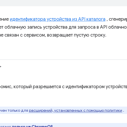
ение
идентификатора устройства из API каталога
, сгенери
т облачную запись устройства для запроса в API облачног
не связан с сервисом, возвращает пустую строку.
>
омис, который разрешается с идентификатором устройства
ачен только для
расширений, установленных с помощью политики
.
ботает
только на ChromeOS
.