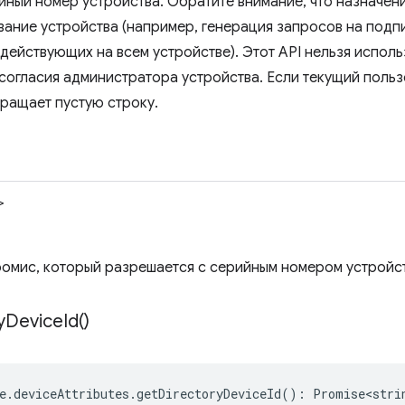
йный номер устройства. Обратите внимание, что назначени
ание устройства (например, генерация запросов на подп
 действующих на всем устройстве). Этот API нельзя испол
 согласия администратора устройства. Если текущий польз
вращает пустую строку.
>
омис, который разрешается с серийным номером устройст
y
Device
Id(
)
e
.
deviceAttributes
.
getDirectoryDeviceId
()
:
Promise<stri