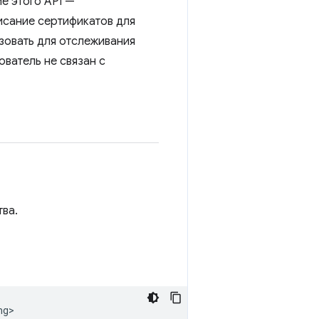
е этого API —
исание сертификатов для
ьзовать для отслеживания
ователь не связан с
ва.
ng>