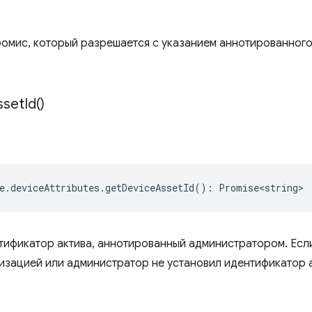
омис, который разрешается с указанием аннотированног
sset
Id(
)
e
.
deviceAttributes
.
getDeviceAssetId
()
:
Promise<string>
тификатор актива, аннотированный администратором. Есл
низацией или администратор не установил идентификатор 