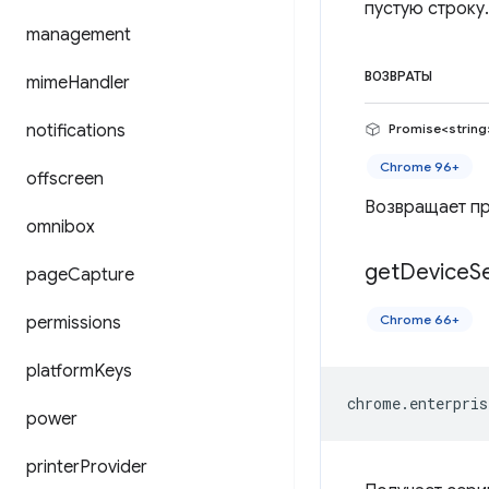
пустую строку.
management
ВОЗВРАТЫ
mime
Handler
notifications
Promise<string
Chrome 96+
offscreen
Возвращает пр
omnibox
get
Device
Se
page
Capture
Chrome 66+
permissions
platform
Keys
chrome
.
enterpris
power
printer
Provider