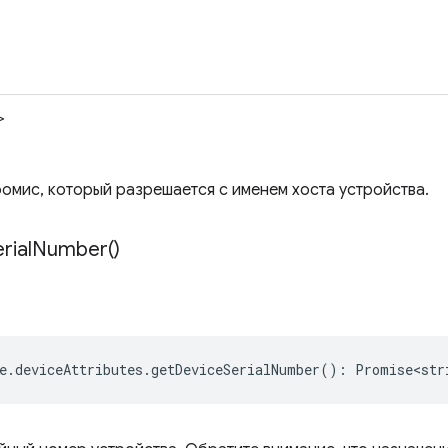
>
омис, который разрешается с именем хоста устройства.
rial
Number(
)
e
.
deviceAttributes
.
getDeviceSerialNumber
()
:
Promise<str