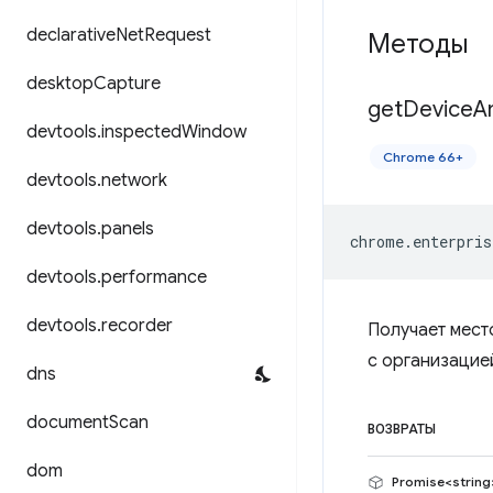
declarative
Net
Request
Методы
desktop
Capture
get
Device
A
devtools
.
inspected
Window
Chrome 66+
devtools
.
network
devtools
.
panels
chrome
.
enterpris
devtools
.
performance
devtools
.
recorder
Получает мест
с организацие
dns
document
Scan
ВОЗВРАТЫ
dom
Promise<string