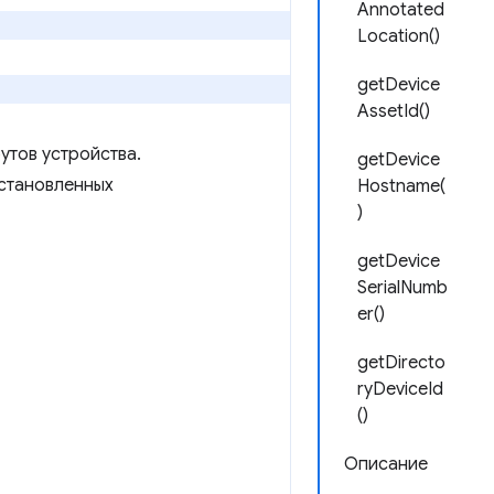
Annotated
Location()
getDevice
AssetId()
утов устройства.
getDevice
установленных
Hostname(
)
getDevice
SerialNumb
er()
getDirecto
ryDeviceId
()
Описание