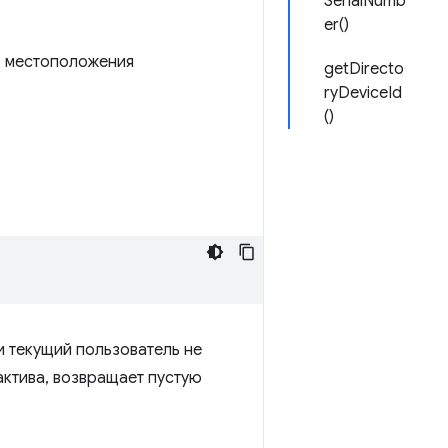
SerialNumb
er()
о местоположения
getDirecto
ryDeviceId
()
и текущий пользователь не
актива, возвращает пустую