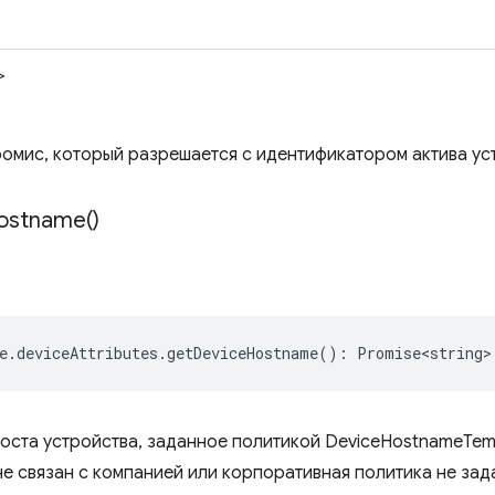
>
омис, который разрешается с идентификатором актива устр
ostname(
)
e
.
deviceAttributes
.
getDeviceHostname
()
:
Promise<string>
хоста устройства, заданное политикой DeviceHostnameTem
не связан с компанией или корпоративная политика не зад