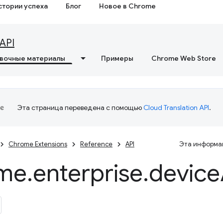
стории успеха
Блог
Новое в Chrome
API
вочные материалы
Примеры
Chrome Web Store
Эта страница переведена с помощью
Cloud Translation API
.
Chrome Extensions
Reference
API
Эта информац
me
.
enterprise
.
device