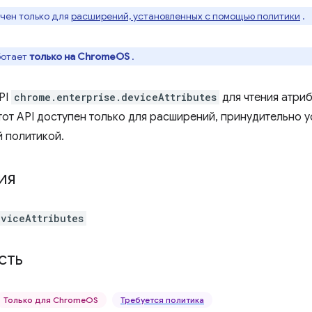
ачен только для
расширений, установленных с помощью политики
.
ботает
только на ChromeOS
.
PI
chrome.enterprise.deviceAttributes
для чтения атриб
тот API доступен только для расширений, принудительно 
 политикой.
ия
eviceAttributes
сть
Только для ChromeOS
Требуется политика