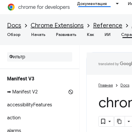
Документация
И
Docs
Chrome Extensions
Reference
Обзор
Начать
Развивать
Как
ИИ
Спра
Manifest V3
Главная
Docs
➡ Manifest V2
chro
accessibility
Features
action
alarms