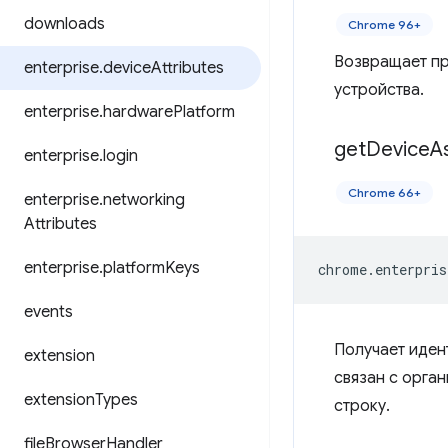
downloads
Chrome 96+
Возвращает пр
enterprise
.
device
Attributes
устройства.
enterprise
.
hardware
Platform
get
Device
A
enterprise
.
login
Chrome 66+
enterprise
.
networking
Attributes
enterprise
.
platform
Keys
chrome
.
enterpris
events
Получает иден
extension
связан с орга
extension
Types
строку.
file
Browser
Handler