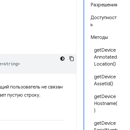
Разрешения
Доступност
ь
Методы
getDevice
Annotated
e<string>
Location()
getDevice
AssetId()
щий пользователь не связан
ет пустую строку.
getDevice
Hostname(
)
getDevice