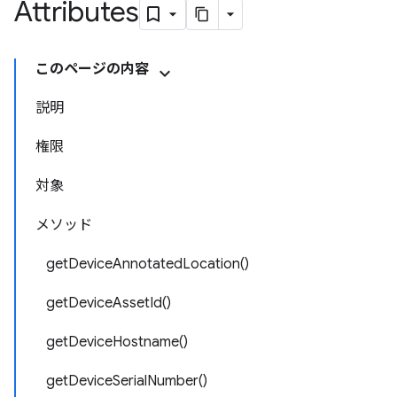
Attributes
このページの内容
説明
権限
対象
メソッド
getDeviceAnnotatedLocation()
getDeviceAssetId()
getDeviceHostname()
getDeviceSerialNumber()