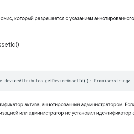
омис, который разрешается с указанием аннотированног
sset
Id(
)
e
.
deviceAttributes
.
getDeviceAssetId
()
:
Promise<string>
тификатор актива, аннотированный администратором. Есл
низацией или администратор не установил идентификатор 