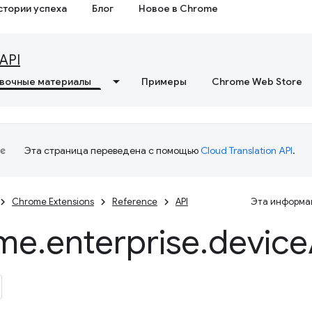
стории успеха
Блог
Новое в Chrome
API
вочные материалы
Примеры
Chrome Web Store
Эта страница переведена с помощью
Cloud Translation API
.
Chrome Extensions
Reference
API
Эта информац
me
.
enterprise
.
device