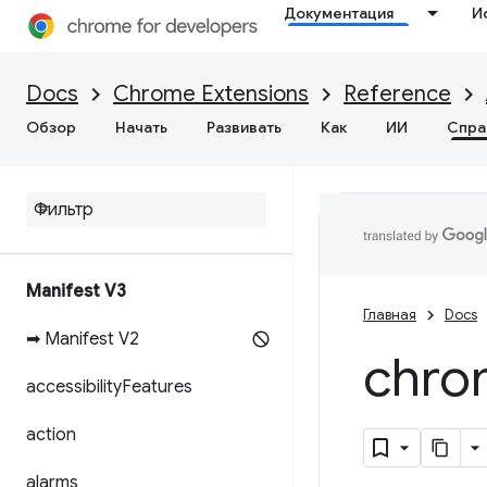
Документация
И
Docs
Chrome Extensions
Reference
Обзор
Начать
Развивать
Как
ИИ
Спра
Manifest V3
Главная
Docs
➡ Manifest V2
chro
accessibility
Features
action
alarms