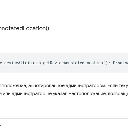
nnotated
Location(
)
e
.
deviceAttributes
.
getDeviceAnnotatedLocation
()
:
Promis
оположение, аннотированное администратором. Если теку
й или администратор не указал местоположение, возвраща
>