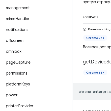
пустую строку.
management
ВОЗВРАТЫ
mime
Handler
notifications
Promise<string
Chrome 96+
offscreen
Возвращает пр
omnibox
get
Device
Se
page
Capture
Chrome 66+
permissions
platform
Keys
chrome
.
enterpris
power
printer
Provider