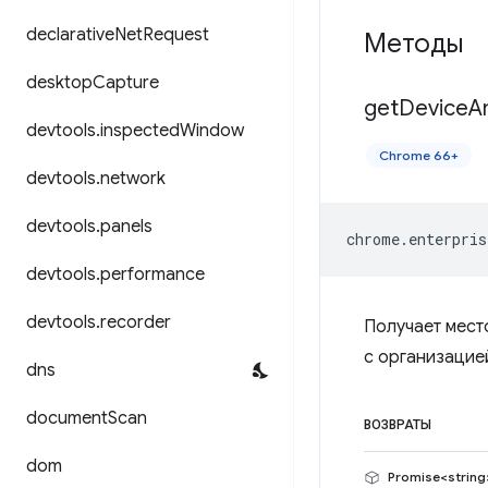
declarative
Net
Request
Методы
desktop
Capture
get
Device
A
devtools
.
inspected
Window
Chrome 66+
devtools
.
network
devtools
.
panels
chrome
.
enterpris
devtools
.
performance
devtools
.
recorder
Получает мест
с организацие
dns
document
Scan
ВОЗВРАТЫ
dom
Promise<string