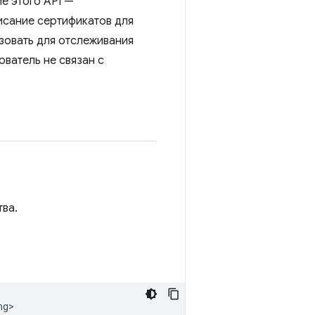
е этого API —
исание сертификатов для
ьзовать для отслеживания
ователь не связан с
ва.
ng>