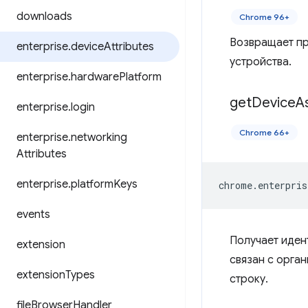
downloads
Chrome 96+
Возвращает пр
enterprise
.
device
Attributes
устройства.
enterprise
.
hardware
Platform
get
Device
A
enterprise
.
login
Chrome 66+
enterprise
.
networking
Attributes
enterprise
.
platform
Keys
chrome
.
enterpris
events
Получает иден
extension
связан с орга
extension
Types
строку.
file
Browser
Handler