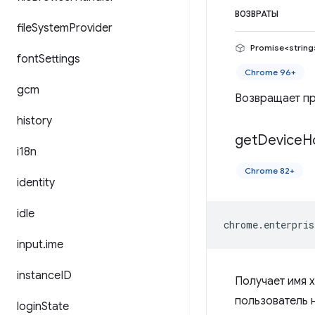
ВОЗВРАТЫ
file
System
Provider
Promise<string
font
Settings
Chrome 96+
gcm
Возвращает пр
history
get
Device
H
i18n
Chrome 82+
identity
idle
chrome
.
enterpris
input
.
ime
instance
ID
Получает имя 
пользователь 
login
State