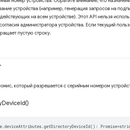
йный номер устройства. Обратите внимание, что назначени
ание устройства (например, генерация запросов на подп
 действующих на всем устройстве). Этот API нельзя испол
 согласия администратора устройства. Если текущий польз
вращает пустую строку.
>
омис, который разрешается с серийным номером устройст
y
Device
Id(
)
e
.
deviceAttributes
.
getDirectoryDeviceId
()
:
Promise<stri