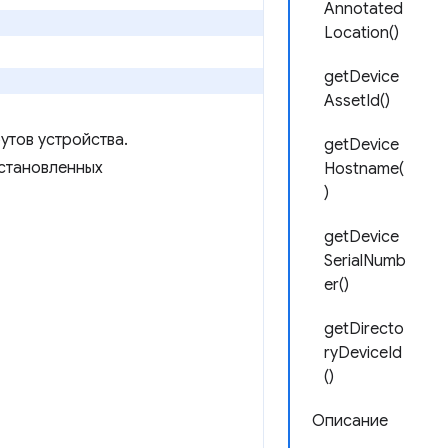
Annotated
Location()
getDevice
AssetId()
утов устройства.
getDevice
установленных
Hostname(
)
getDevice
SerialNumb
er()
getDirecto
ryDeviceId
()
Описание