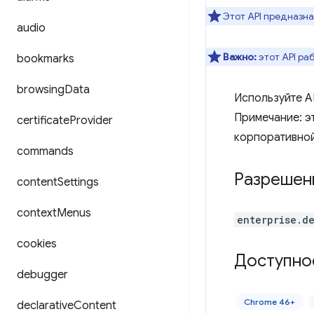
Этот API предназн
audio
Важно:
этот API ра
bookmarks
browsing
Data
Используйте A
Примечание: э
certificate
Provider
корпоративной
commands
Разрешен
content
Settings
context
Menus
enterprise.d
cookies
Доступно
debugger
Chrome 46+
declarative
Content