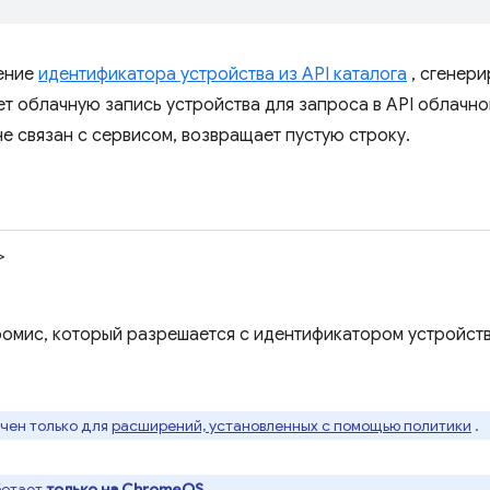
ение
идентификатора устройства из API каталога
, сгенери
т облачную запись устройства для запроса в API облачног
не связан с сервисом, возвращает пустую строку.
>
омис, который разрешается с идентификатором устройства
ачен только для
расширений, установленных с помощью политики
.
ботает
только на ChromeOS
.