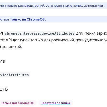
ачен только для
расширений, установленных с помощью политики
.
ботает
только на ChromeOS
.
PI
chrome.enterprise.deviceAttributes
для чтения атриб
тот API доступен только для расширений, принудительно 
 политикой.
ия
eviceAttributes
сть
Только для ChromeOS
Требуется политика