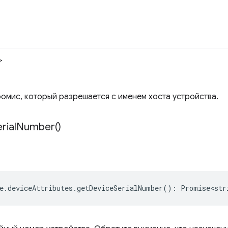
>
омис, который разрешается с именем хоста устройства.
rial
Number(
)
e
.
deviceAttributes
.
getDeviceSerialNumber
()
:
Promise<str