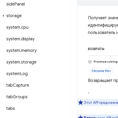
side
Panel
storage
Получает знач
идентифицируе
system
.
cpu
пользователь 
system
.
display
ВОЗВРАТЫ
system
.
memory
system
.
storage
Promise<string
Chrome 96+
system
Log
Возвращает пр
tab
Capture
,
tab
Groups
Этот API предназн
tabs
Важно:
этот API ра