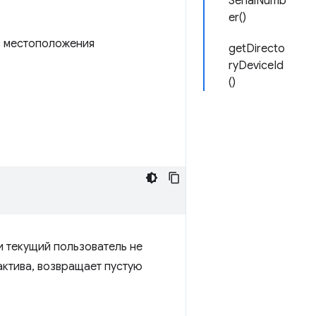
SerialNumb
er()
о местоположения
getDirecto
ryDeviceId
()
и текущий пользователь не
актива, возвращает пустую