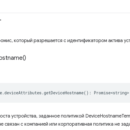
>
омис, который разрешается с идентификатором актива устр
ostname(
)
e
.
deviceAttributes
.
getDeviceHostname
()
:
Promise<string>
хоста устройства, заданное политикой DeviceHostnameTem
не связан с компанией или корпоративная политика не зад