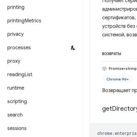
Получает сери
printing
администриров
сертификатов,
printing
Metrics
устройств без
privacy
системой, воз
processes
ВОЗВРАТЫ
proxy
Promise<string
reading
List
Chrome 96+
runtime
Возвращает пр
scripting
get
Director
search
sessions
chrome
.
enterpris