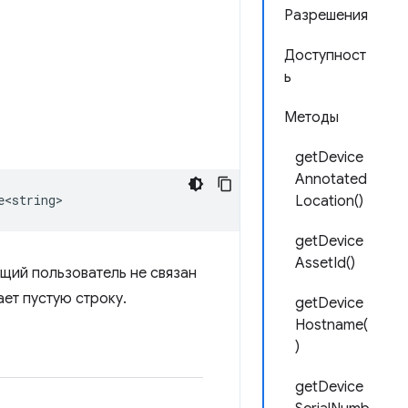
Разрешения
Доступност
ь
Методы
getDevice
Annotated
e<string>
Location()
getDevice
AssetId()
щий пользователь не связан
ет пустую строку.
getDevice
Hostname(
)
getDevice