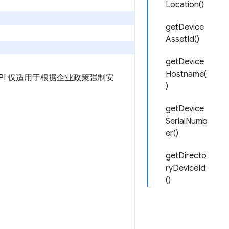
Location()
getDevice
AssetId()
getDevice
Hostname(
API 仅适用于根据企业政策强制安
)
getDevice
SerialNumb
er()
getDirecto
ryDeviceId
()