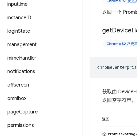
Chrome 96 及
input
.
ime
返回一个 Promi
instance
ID
get
Device
H
login
State
Chrome 82 及
management
mime
Handler
chrome
.
enterpris
notifications
offscreen
获取由 Devi
omnibox
返回空字符串。
page
Capture
返回
permissions
Promise<string