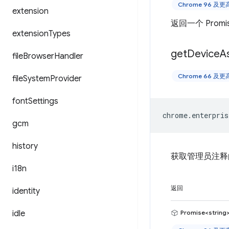
Chrome 96 及
extension
返回一个 Prom
extension
Types
get
Device
A
file
Browser
Handler
Chrome 66 及
file
System
Provider
font
Settings
chrome
.
enterpris
gcm
history
获取管理员注释
i18n
返回
identity
idle
Promise<string