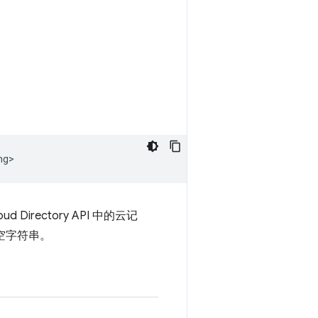
ng>
irectory API 中的云记
回空字符串。