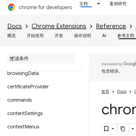
文档
案例研究
accessibilityFeatures
action
Docs
Chrome Extensions
Reference
alarms
概览
开始使用
开发
操作说明
AI
参考文档
audio
bookmarks
包含错误。
browsing
Data
certificate
Provider
首页
Docs
commands
chro
content
Settings
context
Menus