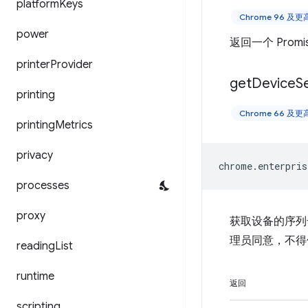
platform
Keys
Chrome 96 及
power
返回一个 Prom
printer
Provider
get
Device
Se
printing
Chrome 66 及
printing
Metrics
privacy
chrome
.
enterpris
processes
proxy
获取设备的序列
理员同意，不得
reading
List
runtime
返回
scripting