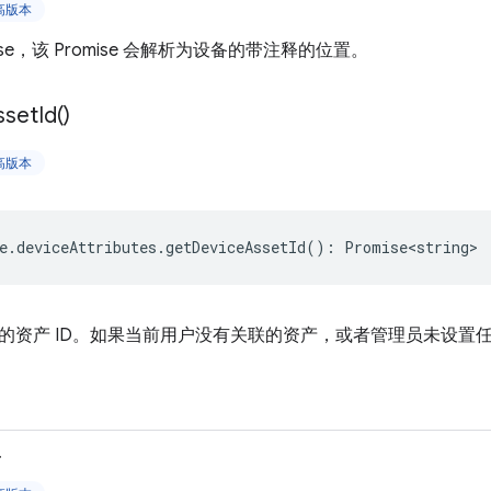
更高版本
ise，该 Promise 会解析为设备的带注释的位置。
sset
Id(
)
更高版本
e
.
deviceAttributes
.
getDeviceAssetId
()
:
Promise<string>
的资产 ID。如果当前用户没有关联的资产，或者管理员未设置任
>