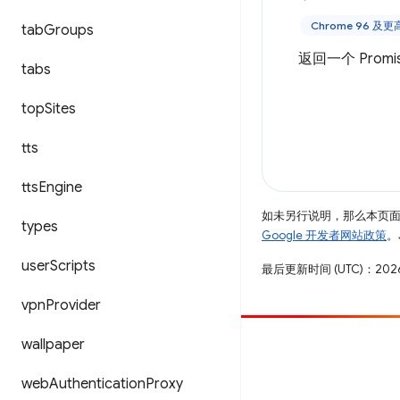
Chrome 96 及
tab
Groups
返回一个 Promi
tabs
top
Sites
tts
tts
Engine
如未另行说明，那么本页
types
Google 开发者网站政策
。
user
Scripts
最后更新时间 (UTC)：2026
vpn
Provider
wallpaper
参与
提交 bug
web
Authentication
Proxy