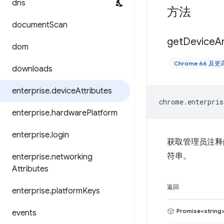
dns
方法
document
Scan
get
Device
A
dom
Chrome 66 及
downloads
enterprise
.
device
Attributes
chrome
.
enterpris
enterprise
.
hardware
Platform
enterprise
.
login
获取管理员注释
符串。
enterprise
.
networking
Attributes
返回
enterprise
.
platform
Keys
Promise<string
events