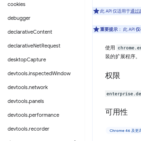
cookies
此 API 仅适用于
通过
debugger
重要提示
： 此 API
仅
declarative
Content
declarative
Net
Request
使用
chrome.e
装的扩展程序。
desktop
Capture
devtools
.
inspected
Window
权限
devtools
.
network
enterprise.d
devtools
.
panels
可用性
devtools
.
performance
devtools
.
recorder
Chrome 46 及