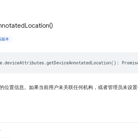
nnotated
Location(
)
更高版本
e
.
deviceAttributes
.
getDeviceAnnotatedLocation
()
:
Promis
的位置信息。如果当前用户未关联任何机构，或者管理员未设置
>