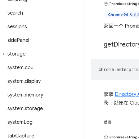
Promise<string
search
Chrome 96 及
返回一个 Prom
sessions
side
Panel
get
Director
storage
system
.
cpu
chrome
.
enterpris
system
.
display
获取
Directo
system
.
memory
录，以便在 Clo
system
.
storage
system
Log
返回
tab
Capture
Promise<string