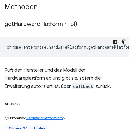
Methoden
get
Hardware
Platform
Info(
)
chrome
.
enterprise
.
hardwarePlatform
.
getHardwarePlatfo
Ruft den Hersteller und das Modell der
Hardwareplattform ab und gibt sie, sofern die
Erweiterung autorisiert ist, über
callback
zurück.
AUSGABE
Promise<
HardwarePlatformInfo
>
Chrome 96 und höher