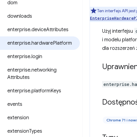
dom
Ten interfejs API je
downloads
EnterpriseHardwareP
enterprise
.
device
Attributes
Użyj interfejsu
i modelu platfo
enterprise
.
hardware
Platform
dla rozszerzeń
enterprise
.
login
Uprawnien
enterprise
.
networking
Attributes
enterprise.h
enterprise
.
platform
Keys
Dostępno
events
extension
Chrome 71 i now
extension
Types