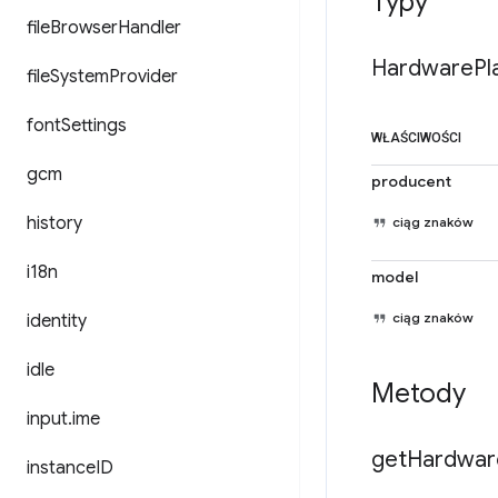
Typy
file
Browser
Handler
Hardware
Pl
file
System
Provider
font
Settings
WŁAŚCIWOŚCI
gcm
producent
history
ciąg znaków
i18n
model
ciąg znaków
identity
idle
Metody
input
.
ime
get
Hardwar
instance
ID