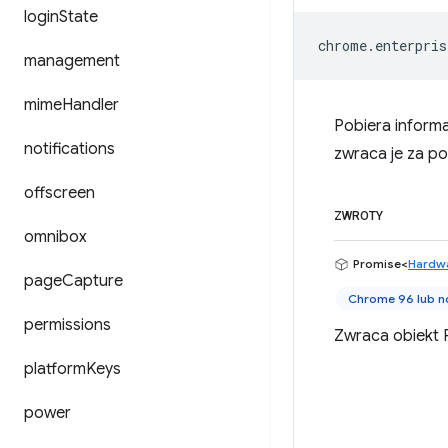
login
State
chrome
.
enterpris
management
mime
Handler
Pobiera informa
notifications
zwraca je za 
offscreen
ZWROTY
omnibox
Promise<
Hardwa
page
Capture
Chrome 96 lub n
permissions
Zwraca obiekt P
platform
Keys
power