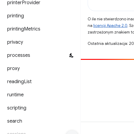
printer
Provider
printing
O ile nie stwierdzono inac
na
licencji Apache 2.0
. S
printing
Metrics
zastrzeżonym znakiem to
privacy
Ostatnia aktualizacja: 2
processes
proxy
Opublikuj coś
Zgłoś błąd
reading
List
Zobacz nierozwiązane problemy
runtime
scripting
search