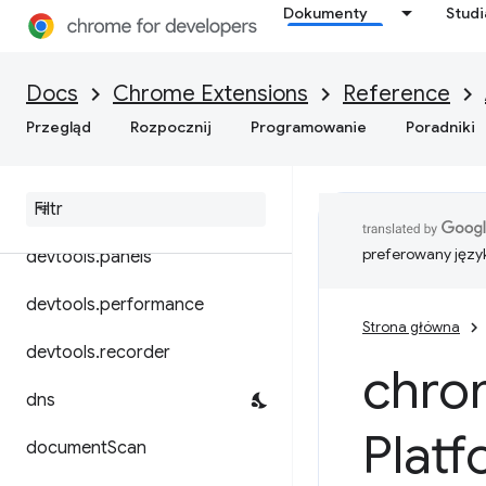
Dokumenty
Stud
declarativeContent
declarativeNetRequest
Docs
Chrome Extensions
Reference
desktopCapture
Przegląd
Rozpocznij
Programowanie
Poradniki
devtools
.
inspected
Window
devtools
.
network
preferowany języ
devtools
.
panels
devtools
.
performance
Strona główna
devtools
.
recorder
chro
dns
Plat
document
Scan