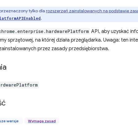
st przeznaczony tylko dla
rozszerzeń zainstalowanych na podstawie zas
.
latformAPIEnabled
chrome.enterprise.hardwarePlatform
API, aby uzyskać inf
rmy sprzętowej, na której działa przeglądarka. Uwaga: ten inte
 zainstalowanych przez zasady przedsiębiorstwa.
ia
ardwarePlatform
ść
sze wersje
Wymaga zasad