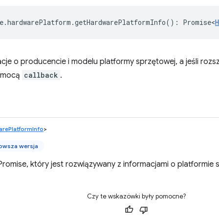
e
.
hardwarePlatform
.
getHardwarePlatformInfo
()
:
Promise<
cje o producencie i modelu platformy sprzętowej, a jeśli rozs
pomocą
callback
.
rePlatformInfo
>
owsza wersja
romise, który jest rozwiązywany z informacjami o platformie 
Czy te wskazówki były pomocne?