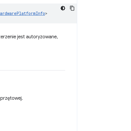
HardwarePlatformInfo
>
zerzenie jest autoryzowane,
sprzętowej.