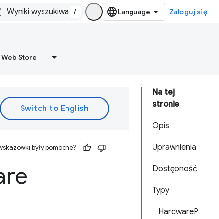
/
Zaloguj się
 Web Store
Na tej
stronie
Opis
Uprawnienia
 wskazówki były pomocne?
are
Dostępność
Typy
HardwareP