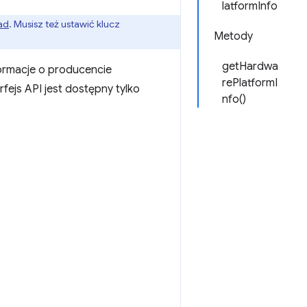
latformInfo
ad
. Musisz też ustawić klucz
Metody
getHardwa
ormacje o producencie
rePlatformI
rfejs API jest dostępny tylko
nfo()