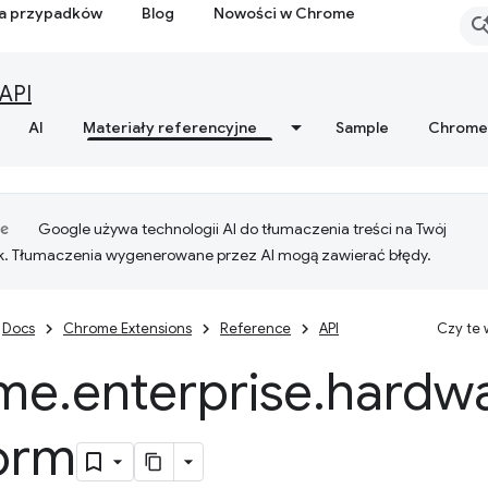
ia przypadków
Blog
Nowości w Chrome
API
AI
Materiały referencyjne
Sample
Chrome
Google używa technologii AI do tłumaczenia treści na Twój
k. Tłumaczenia wygenerowane przez AI mogą zawierać błędy.
Docs
Chrome Extensions
Reference
API
Czy te
me
.
enterprise
.
hardw
form