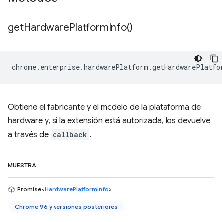
get
Hardware
Platform
Info(
)
chrome
.
enterprise
.
hardwarePlatform
.
getHardwarePlatfo
Obtiene el fabricante y el modelo de la plataforma de
hardware y, si la extensión está autorizada, los devuelve
a través de
callback
.
MUESTRA
Promise<
HardwarePlatformInfo
>
Chrome 96 y versiones posteriores