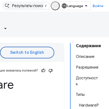
/
Войти
Содержание
Описание
Разрешения
ия оказалась полезной?
Доступност
are
ь
Типы
HardwareP