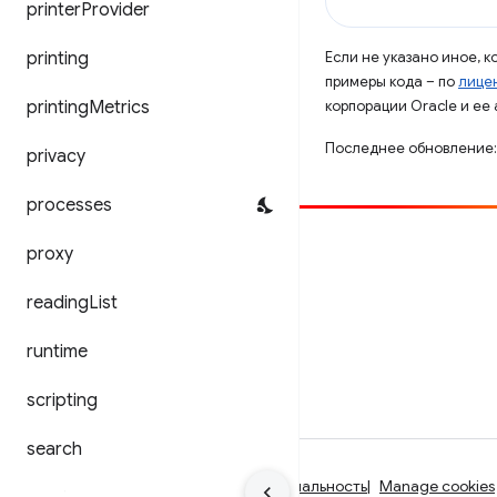
printer
Provider
printing
Если не указано иное, 
примеры кода – по
лицен
printing
Metrics
корпорации Oracle и ее
Последнее обновление:
privacy
processes
Способствовать
proxy
Сообщить об ошибке
reading
List
Посмотреть открытые вопросы
runtime
scripting
search
Условия использования
Конфиденциальность
Manage cookies