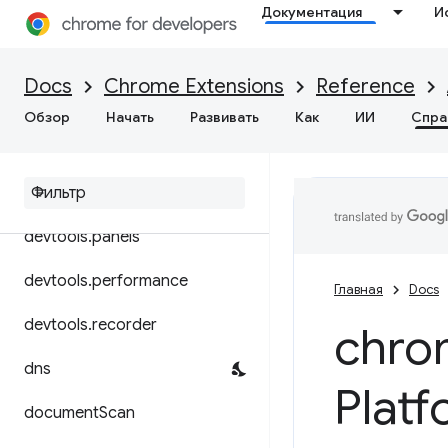
Документация
И
declarativeContent
declarativeNetRequest
Docs
Chrome Extensions
Reference
desktopCapture
Обзор
Начать
Развивать
Как
ИИ
Спра
devtools
.
inspected
Window
devtools
.
network
devtools
.
panels
devtools
.
performance
Главная
Docs
devtools
.
recorder
chro
dns
Plat
document
Scan