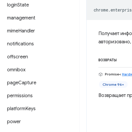
login
State
chrome
.
enterpris
management
mime
Handler
Получает инфо
авторизовано,
notifications
offscreen
ВОЗВРАТЫ
omnibox
Promise<
Hardw
page
Capture
Chrome 96+
Возвращает пр
permissions
platform
Keys
power