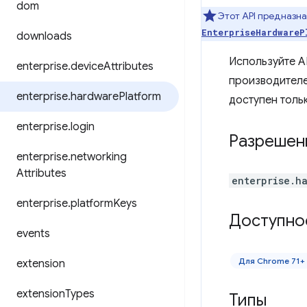
dom
Этот API предназн
EnterpriseHardwareP
downloads
Используйте A
enterprise
.
device
Attributes
производителе
enterprise
.
hardware
Platform
доступен толь
enterprise
.
login
Разрешен
enterprise
.
networking
Attributes
enterprise.h
enterprise
.
platform
Keys
Доступно
events
Для Chrome 71+
extension
extension
Types
Типы