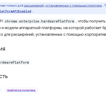
ачен только для
расширений, установленных с помощью политики
. 
.
latformAPIEnabled
PI
chrome.enterprise.hardwarePlatform
, чтобы получит
 и модели аппаратной платформы, на которой работает бр
ко для расширений, установленных с помощью корпоратив
ия
ardwarePlatform
сть
требуется политика.