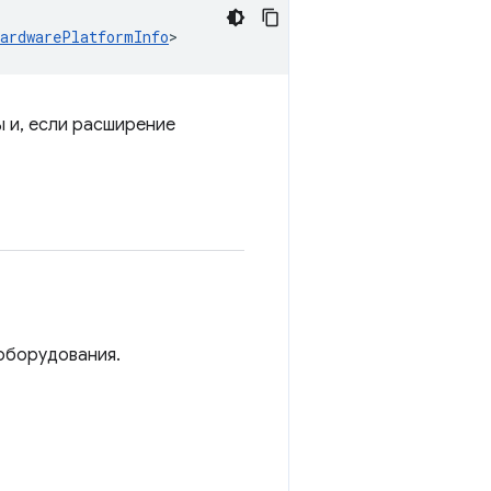
HardwarePlatformInfo
>
 и, если расширение
оборудования.