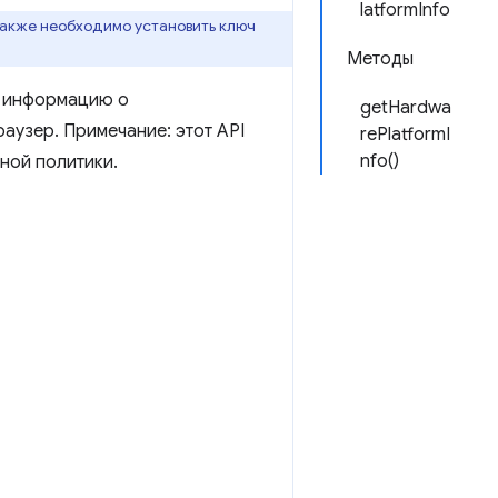
latformInfo
Также необходимо установить ключ
Методы
ь информацию о
getHardwa
аузер. Примечание: этот API
rePlatformI
nfo()
ной политики.