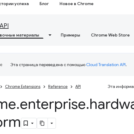
стории успеха
Блог
Новое в Chrome
API
вочные материалы
Примеры
Chrome Web Store
Эта страница переведена с помощью
Cloud Translation API
.
Chrome Extensions
Reference
API
Эта информац
me
.
enterprise
.
hardw
form