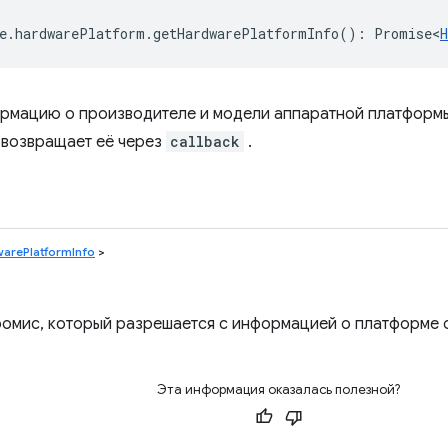
e
.
hardwarePlatform
.
getHardwarePlatformInfo
()
:
Promise<
рмацию о производителе и модели аппаратной платформы
 возвращает её через
callback
.
arePlatformInfo
>
омис, который разрешается с информацией о платформе 
Эта информация оказалась полезной?