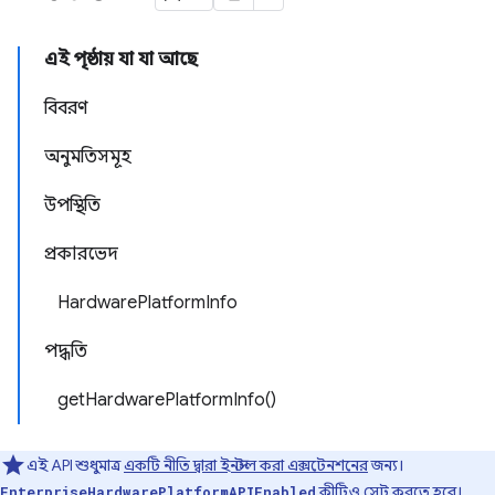
এই পৃষ্ঠায় যা যা আছে
বিবরণ
অনুমতিসমূহ
উপস্থিতি
প্রকারভেদ
HardwarePlatformInfo
পদ্ধতি
getHardwarePlatformInfo()
এই API শুধুমাত্র
একটি নীতি দ্বারা ইনস্টল করা এক্সটেনশনের
জন্য।
কীটিও সেট করতে হবে।
EnterpriseHardwarePlatformAPIEnabled