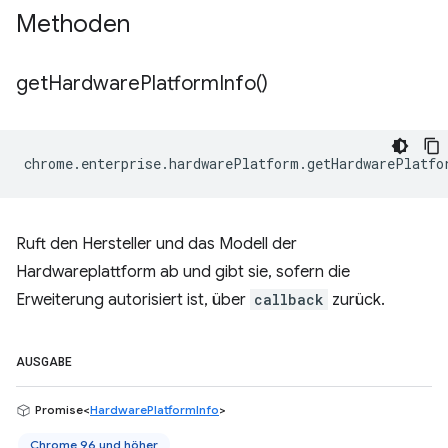
Methoden
get
Hardware
Platform
Info(
)
chrome
.
enterprise
.
hardwarePlatform
.
getHardwarePlatfo
Ruft den Hersteller und das Modell der
Hardwareplattform ab und gibt sie, sofern die
Erweiterung autorisiert ist, über
callback
zurück.
AUSGABE
Promise<
HardwarePlatformInfo
>
Chrome 96 und höher