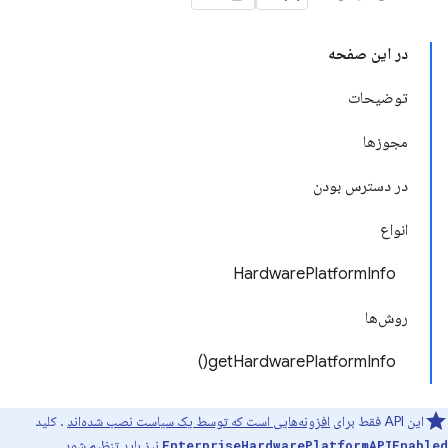
در این صفحه
توضیحات
مجوزها
در دسترس بودن
انواع
HardwarePlatformInfo
روش‌ها
getHardwarePlatformInfo()
این API فقط برای
افزونه‌هایی است که توسط یک سیاست نصب شده‌اند
. کلید
نیز باید تنظیم شود.
EnterpriseHardwarePlatformAPIEnabled