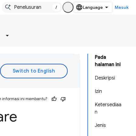
/
Masuk
Pada
halaman ini
Deskripsi
Izin
 informasi ini membantu?
Ketersediaa
are
n
Jenis