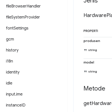
Jenis
file
Browser
Handler
Hardware
Pl
file
System
Provider
font
Settings
PROPERTI
gcm
produsen
history
string
i18n
model
string
identity
idle
Metode
input
.
ime
get
Hardwar
instance
ID