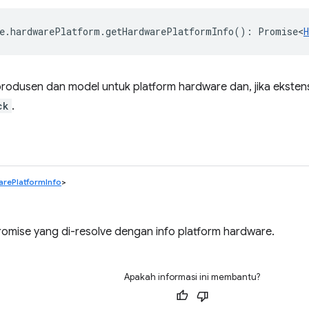
e
.
hardwarePlatform
.
getHardwarePlatformInfo
()
:
Promise<
odusen dan model untuk platform hardware dan, jika ekstens
ck
.
rePlatformInfo
>
omise yang di-resolve dengan info platform hardware.
Apakah informasi ini membantu?