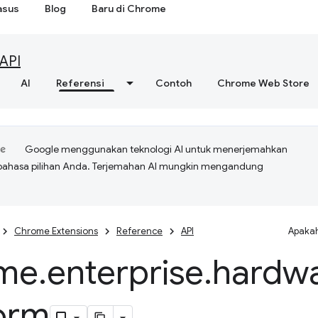
asus
Blog
Baru di Chrome
API
AI
Referensi
Contoh
Chrome Web Store
Google menggunakan teknologi AI untuk menerjemahkan
bahasa pilihan Anda. Terjemahan AI mungkin mengandung
Chrome Extensions
Reference
API
Apakah
me
.
enterprise
.
hardw
form