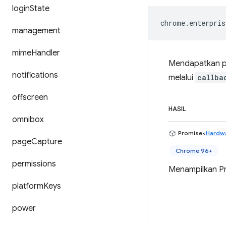
login
State
chrome
.
enterpris
management
mime
Handler
Mendapatkan pr
notifications
melalui
callba
offscreen
HASIL
omnibox
Promise<
Hardwa
page
Capture
Chrome 96+
permissions
Menampilkan Pr
platform
Keys
power