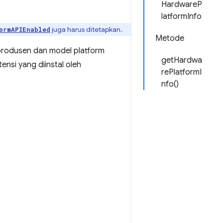
HardwareP
latformInfo
juga harus ditetapkan.
ormAPIEnabled
Metode
rodusen dan model platform
getHardwa
ensi yang diinstal oleh
rePlatformI
nfo()