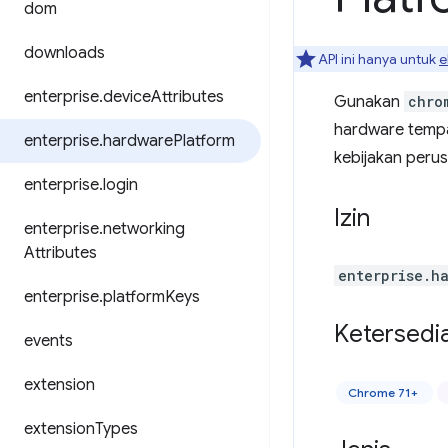
dom
downloads
API ini hanya untuk
e
enterprise
.
device
Attributes
Gunakan
chro
hardware tempat
enterprise
.
hardware
Platform
kebijakan peru
enterprise
.
login
Izin
enterprise
.
networking
Attributes
enterprise.h
enterprise
.
platform
Keys
Ketersedi
events
extension
Chrome 71+
extension
Types