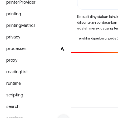
printer
Provider
printing
Kecuali dinyatakan lain, 
dilisensikan berdasarkan
printing
Metrics
adalah merek dagang terd
privacy
Terakhir diperbarui pad
processes
proxy
Beri kontribusi
Laporkan bug
reading
List
Lihat masalah terbuka
runtime
scripting
search