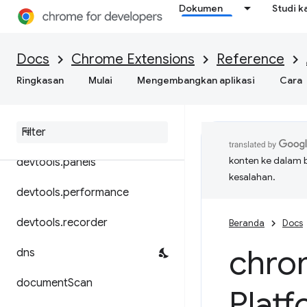
Dokumen
Studi k
declarativeContent
declarativeNetRequest
Docs
Chrome Extensions
Reference
desktopCapture
Ringkasan
Mulai
Mengembangkan aplikasi
Cara
devtools
.
inspected
Window
devtools
.
network
konten ke dalam 
devtools
.
panels
kesalahan.
devtools
.
performance
devtools
.
recorder
Beranda
Docs
chro
dns
document
Scan
Plat