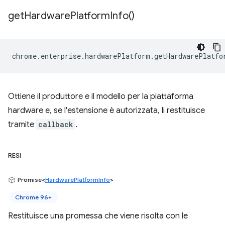
get
Hardware
Platform
Info(
)
chrome
.
enterprise
.
hardwarePlatform
.
getHardwarePlatfo
Ottiene il produttore e il modello per la piattaforma
hardware e, se l'estensione è autorizzata, li restituisce
tramite
callback
.
RESI
Promise<
HardwarePlatformInfo
>
Chrome 96+
Restituisce una promessa che viene risolta con le