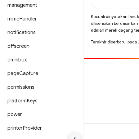
management
Kecuali dinyatakan lain, 
mime
Handler
dilisensikan berdasarkan
adalah merek dagang terd
notifications
Terakhir diperbarui pada
offscreen
omnibox
Beri kontribusi
page
Capture
Laporkan bug
permissions
Lihat masalah terbuka
platform
Keys
power
printer
Provider
Persyaratan
Privasi
Manage cookies