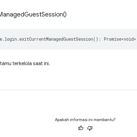
Managed
Guest
Session(
)
e
.
login
.
exitCurrentManagedGuestSession
()
:
Promise<void>
 tamu terkelola saat ini.
Apakah informasi ini membantu?