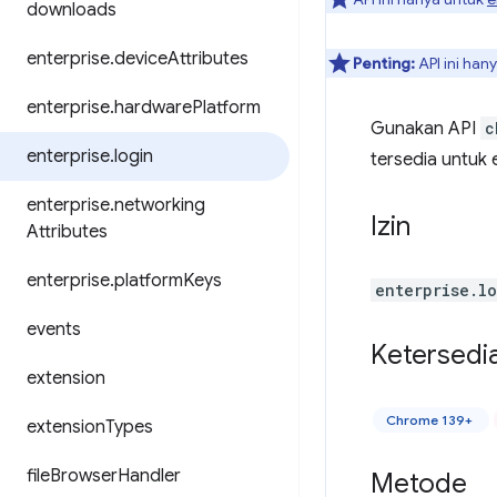
downloads
enterprise
.
device
Attributes
Penting:
API ini han
enterprise
.
hardware
Platform
Gunakan API
c
enterprise
.
login
tersedia untuk 
enterprise
.
networking
Izin
Attributes
enterprise
.
platform
Keys
enterprise.l
events
Ketersedi
extension
Chrome 139+
extension
Types
file
Browser
Handler
Metode