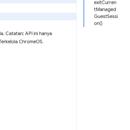
exitCurren
tManaged
GuestSessi
on()
a. Catatan: API ini hanya
u Terkelola ChromeOS.