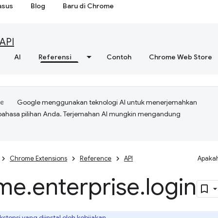
asus
Blog
Baru di Chrome
API
AI
Referensi
Contoh
Chrome Web Store
Google menggunakan teknologi AI untuk menerjemahkan
bahasa pilihan Anda. Terjemahan AI mungkin mengandung
Chrome Extensions
Reference
API
Apakah
me
.
enterprise
.
login
kstensi yang diinstal oleh kebijakan
.