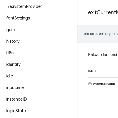
file
System
Provider
exit
Current
font
Settings
gcm
chrome
.
enterpris
history
i18n
Keluar dari sesi
identity
HASIL
idle
Promise<void>
input
.
ime
instance
ID
login
State