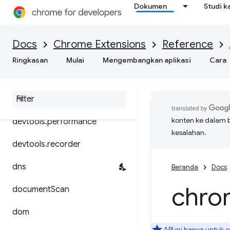
Dokumen
Studi k
declarativeNetRequest
desktopCapture
Docs
Chrome Extensions
Reference
devtools.inspectedWindow
Ringkasan
Mulai
Mengembangkan aplikasi
Cara
devtools
.
network
devtools
.
panels
konten ke dalam 
devtools
.
performance
kesalahan.
devtools
.
recorder
dns
Beranda
Docs
chro
document
Scan
dom
API ini hanya untuk
e