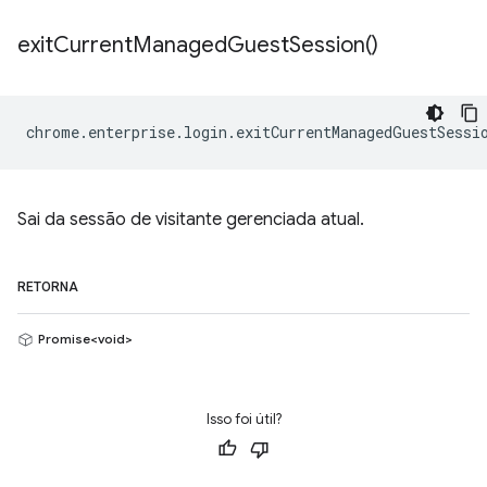
exit
Current
Managed
Guest
Session(
)
chrome
.
enterprise
.
login
.
exitCurrentManagedGuestSessi
Sai da sessão de visitante gerenciada atual.
RETORNA
Promise<void>
Isso foi útil?