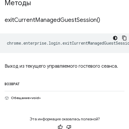
Методы
exit
Current
Managed
Guest
Session(
)
chrome
.
enterprise
.
login
.
exitCurrentManagedGuestSessi
Выход из текущего управляемого гостевого сеанса.
ВОЗВРАТ
Обещание<void>
Эта информация оказалась полезной?