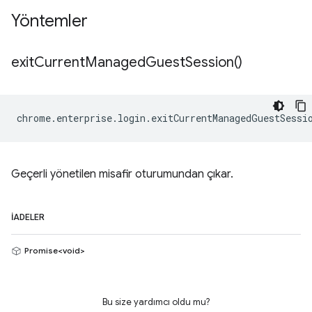
Yöntemler
exit
Current
Managed
Guest
Session(
)
chrome
.
enterprise
.
login
.
exitCurrentManagedGuestSessi
Geçerli yönetilen misafir oturumundan çıkar.
İADELER
Promise<void>
Bu size yardımcı oldu mu?