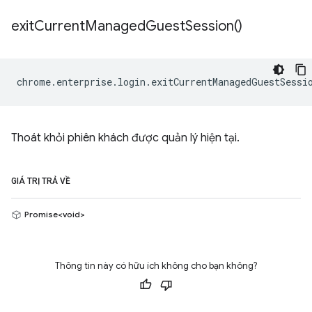
exit
Current
Managed
Guest
Session(
)
chrome
.
enterprise
.
login
.
exitCurrentManagedGuestSessi
Thoát khỏi phiên khách được quản lý hiện tại.
GIÁ TRỊ TRẢ VỀ
Promise<void>
Thông tin này có hữu ích không cho bạn không?