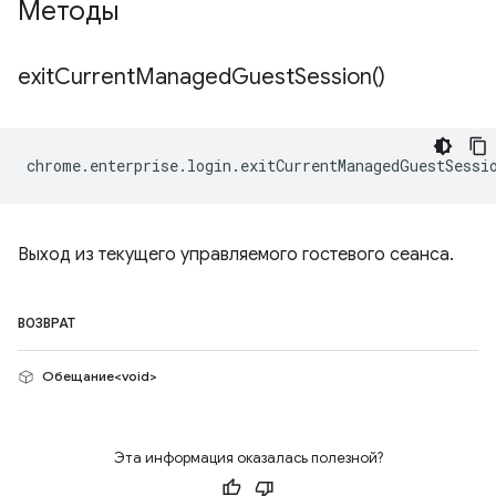
Методы
exit
Current
Managed
Guest
Session(
)
chrome
.
enterprise
.
login
.
exitCurrentManagedGuestSessi
Выход из текущего управляемого гостевого сеанса.
ВОЗВРАТ
Обещание<void>
Эта информация оказалась полезной?