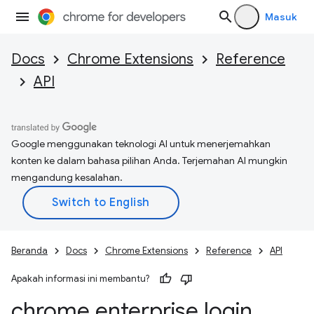
Masuk
Docs
Chrome Extensions
Reference
API
Google menggunakan teknologi AI untuk menerjemahkan
konten ke dalam bahasa pilihan Anda. Terjemahan AI mungkin
mengandung kesalahan.
Beranda
Docs
Chrome Extensions
Reference
API
Apakah informasi ini membantu?
chrome
.
enterprise
.
login