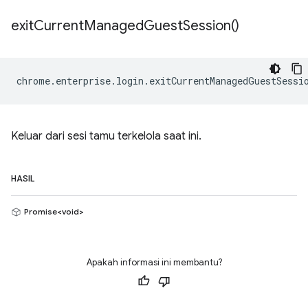
exit
Current
Managed
Guest
Session(
)
chrome
.
enterprise
.
login
.
exitCurrentManagedGuestSessi
Keluar dari sesi tamu terkelola saat ini.
HASIL
Promise<void>
Apakah informasi ini membantu?