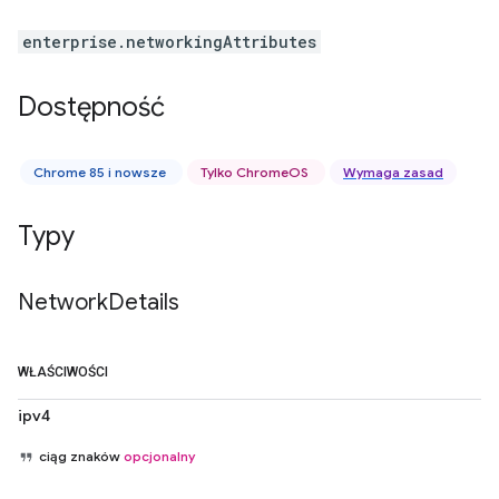
enterprise.networkingAttributes
Dostępność
Chrome 85 i nowsze
Tylko ChromeOS
Wymaga zasad
Typy
Network
Details
WŁAŚCIWOŚCI
ipv4
ciąg znaków
opcjonalny