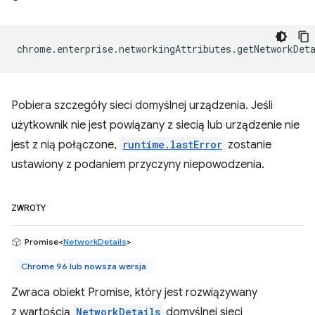
chrome
.
enterprise
.
networkingAttributes
.
getNetworkDet
Pobiera szczegóły sieci domyślnej urządzenia. Jeśli
użytkownik nie jest powiązany z siecią lub urządzenie nie
jest z nią połączone,
runtime.lastError
zostanie
ustawiony z podaniem przyczyny niepowodzenia.
ZWROTY
Promise<
NetworkDetails
>
Chrome 96 lub nowsza wersja
Zwraca obiekt Promise, który jest rozwiązywany
z wartością
NetworkDetails
domyślnej sieci