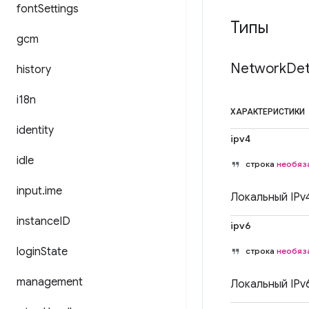
font
Settings
Типы
gcm
Network
Det
history
i18n
ХАРАКТЕРИСТИКИ
identity
ipv4
idle
строка
необяз
input
.
ime
Локальный IPv4
instance
ID
ipv6
login
State
строка
необяз
management
Локальный IPv6