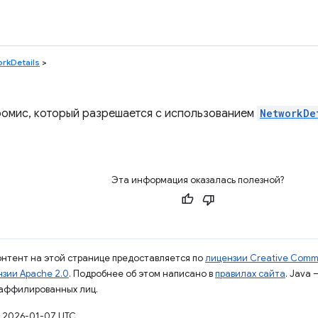
rkDetails
>
омис, который разрешается с использованием
NetworkDe
Эта информация оказалась полезной?
контент на этой странице предоставляется по
лицензии Creative Commo
зии Apache 2.0
. Подробнее об этом написано в
правилах сайта
. Java
 аффилированных лиц.
 2026-01-07 UTC.