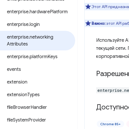
Этот API предназн
enterprise
.
hardware
Platform
Важно:
этот API ра
enterprise
.
login
enterprise
.
networking
Используйте A
Attributes
текущей сети.
корпоративной
enterprise
.
platform
Keys
events
Разрешен
extension
enterprise.n
extension
Types
Доступно
file
Browser
Handler
file
System
Provider
Chrome 85+