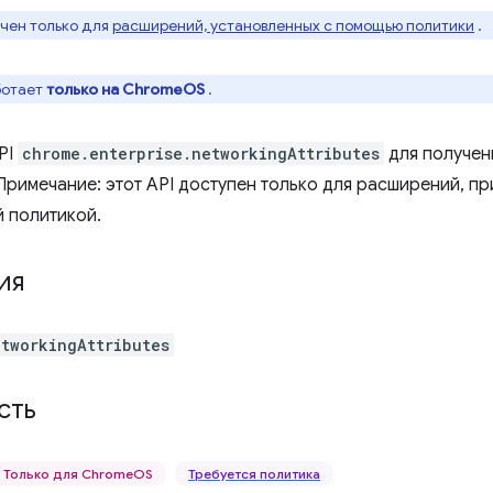
ачен только для
расширений, установленных с помощью политики
.
ботает
только на ChromeOS
.
PI
chrome.enterprise.networkingAttributes
для получен
 Примечание: этот API доступен только для расширений, п
 политикой.
ия
etworkingAttributes
сть
Только для ChromeOS
Требуется политика