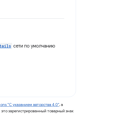
tails
сети по умолчанию
ns "С указанием авторства 4.0"
, а
 – это зарегистрированный товарный знак