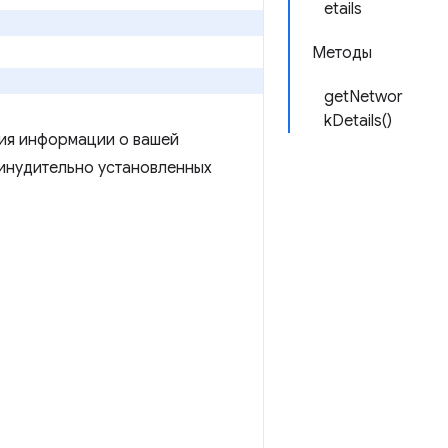
etails
Методы
getNetwor
kDetails()
ия информации о вашей
ринудительно установленных