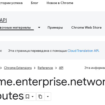
стории успеха
Блог
Новое в Chrome
API
вочные материалы
Примеры
Chrome Web Store
Эта страница переведена с помощью
Cloud Translation API
.
Chrome Extensions
Reference
API
Эта информац
me
.
enterprise
.
networ
butes