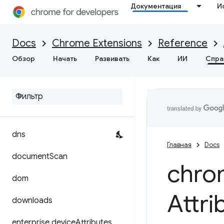
desktopCapture
Документация
И
devtools.inspectedWindow
Docs
Chrome Extensions
Reference
devtools.network
Обзор
Начать
Развивать
Как
ИИ
Спра
devtools
.
panels
devtools
.
performance
devtools
.
recorder
dns
Главная
Docs
document
Scan
chro
dom
Attri
downloads
enterprise
.
device
Attributes