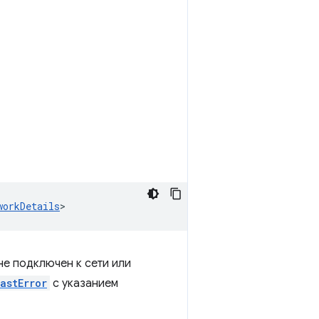
workDetails
>
не подключен к сети или
astError
с указанием