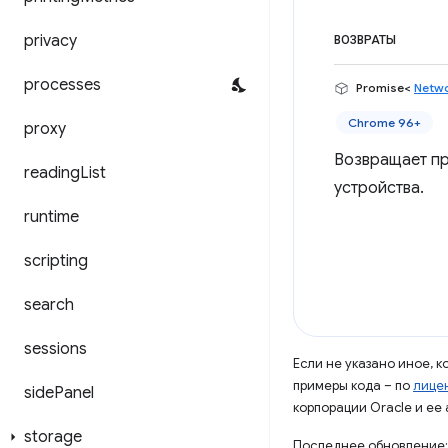
privacy
ВОЗВРАТЫ
processes
Promise<
Netwo
Chrome 96+
proxy
Возвращает пр
reading
List
устройства.
runtime
scripting
search
sessions
Если не указано иное, 
примеры кода – по
лицен
side
Panel
корпорации Oracle и ее
storage
Последнее обновление: