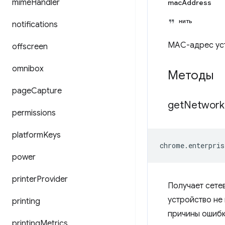
mime
Handler
macAddress
нить
notifications
MAC-адрес ус
offscreen
omnibox
Методы
page
Capture
get
Network
permissions
platform
Keys
chrome
.
enterpris
power
printer
Provider
Получает сете
устройство не
printing
причины ошибк
printing
Metrics