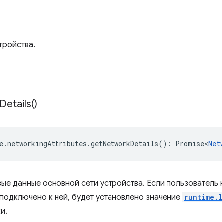
тройства.
Details(
)
e
.
networkingAttributes
.
getNetworkDetails
()
:
Promise<
Net
вые данные основной сети устройства. Если пользователь 
 подключено к ней, будет установлено значение
runtime.l
и.