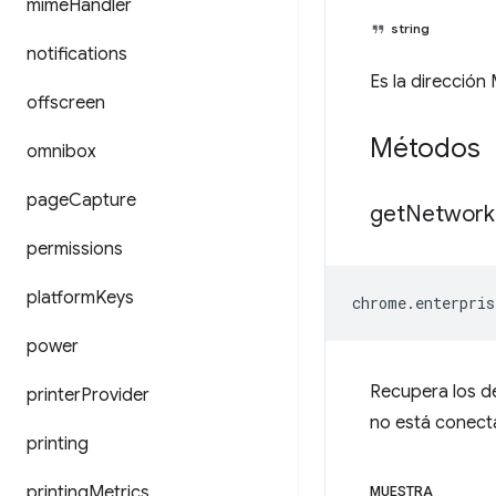
mime
Handler
string
notifications
Es la dirección
offscreen
Métodos
omnibox
page
Capture
get
Network
permissions
platform
Keys
chrome
.
enterpris
power
Recupera los det
printer
Provider
no está conect
printing
printing
Metrics
MUESTRA