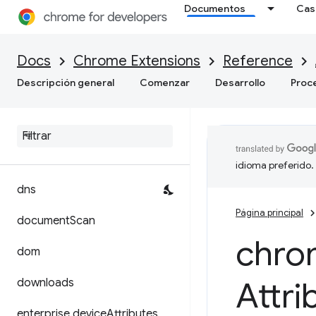
desktopCapture
Documentos
Cas
devtools.inspectedWindow
Docs
Chrome Extensions
Reference
devtools.network
Descripción general
Comenzar
Desarrollo
Proc
devtools
.
panels
devtools
.
performance
devtools
.
recorder
idioma preferido.
dns
Página principal
document
Scan
chro
dom
Attri
downloads
enterprise
.
device
Attributes