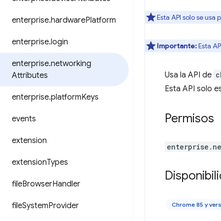
Esta API solo se usa 
enterprise
.
hardware
Platform
enterprise
.
login
Importante:
Esta AP
enterprise
.
networking
Usa la API de
c
Attributes
Esta API solo e
enterprise
.
platform
Keys
Permisos
events
extension
enterprise.n
extension
Types
Disponibil
file
Browser
Handler
file
System
Provider
Chrome 85 y ver