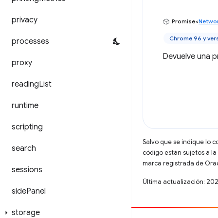
privacy
Promise<
Networ
Chrome 96 y ver
processes
Devuelve una p
proxy
reading
List
runtime
scripting
Salvo que se indique lo c
search
código están sujetos a la
marca registrada de Oracl
sessions
Última actualización: 20
side
Panel
storage