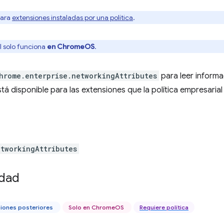
para
extensiones instaladas por una política
.
I solo funciona
en ChromeOS
.
hrome.enterprise.networkingAttributes
para leer informa
stá disponible para las extensiones que la política empresaria
etworkingAttributes
idad
siones posteriores
Solo en ChromeOS
Requiere política