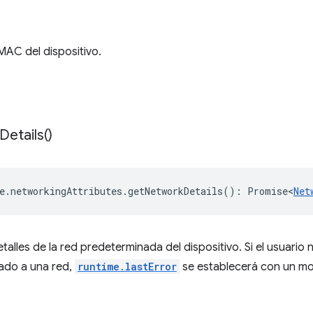
 MAC del dispositivo.
Details(
)
e
.
networkingAttributes
.
getNetworkDetails
()
:
Promise<
Net
alles de la red predeterminada del dispositivo. Si el usuario no
ado a una red,
runtime.lastError
se establecerá con un mot