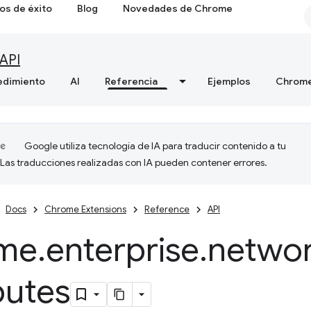
os de éxito
Blog
Novedades de Chrome
API
edimiento
AI
Referencia
Ejemplos
Chrome
Google utiliza tecnología de IA para traducir contenido a tu
 Las traducciones realizadas con IA pueden contener errores.
Docs
Chrome Extensions
Reference
API
me
.
enterprise
.
networ
butes