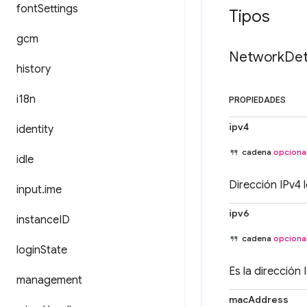
font
Settings
Tipos
gcm
Network
Det
history
i18n
PROPIEDADES
ipv4
identity
cadena
opciona
idle
Dirección IPv4 l
input
.
ime
ipv6
instance
ID
cadena
opciona
login
State
Es la dirección 
management
macAddress