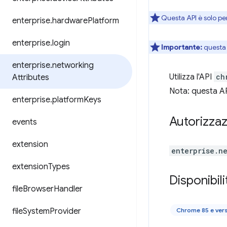
Questa API è solo pe
enterprise
.
hardware
Platform
enterprise
.
login
Importante:
questa 
enterprise
.
networking
Utilizza l'API
ch
Attributes
Nota: questa API
enterprise
.
platform
Keys
Autorizzaz
events
extension
enterprise.n
extension
Types
Disponibili
file
Browser
Handler
file
System
Provider
Chrome 85 e ver