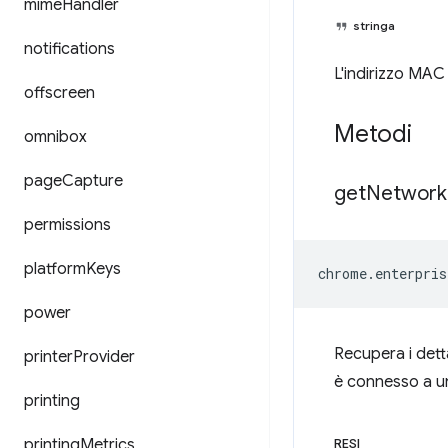
mime
Handler
stringa
notifications
L'indirizzo MAC 
offscreen
Metodi
omnibox
page
Capture
get
Network
permissions
platform
Keys
chrome
.
enterpris
power
Recupera i detta
printer
Provider
è connesso a u
printing
printing
Metrics
RESI