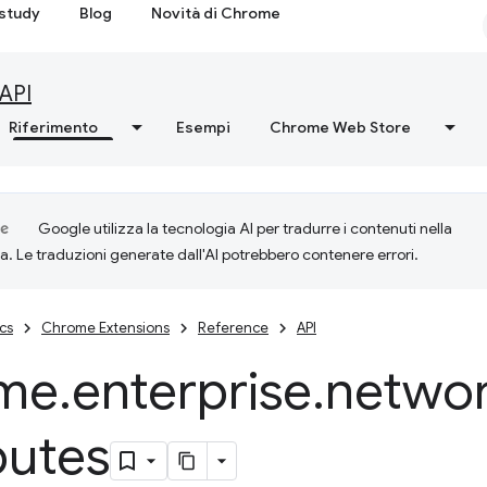
study
Blog
Novità di Chrome
API
Riferimento
Esempi
Chrome Web Store
Google utilizza la tecnologia AI per tradurre i contenuti nella
ta. Le traduzioni generate dall'AI potrebbero contenere errori.
cs
Chrome Extensions
Reference
API
me
.
enterprise
.
networ
butes