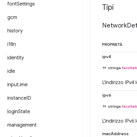
font
Settings
Tipi
gcm
Network
Det
history
i18n
PROPRIETÀ
ipv4
identity
stringa
facoltat
idle
L'indirizzo IPv4
input
.
ime
ipv6
instance
ID
stringa
facoltat
login
State
L'indirizzo IPv6
management
macAddress