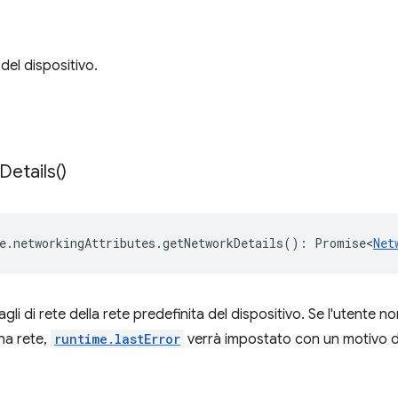
del dispositivo.
Details(
)
e
.
networkingAttributes
.
getNetworkDetails
()
:
Promise<
Net
gli di rete della rete predefinita del dispositivo. Se l'utente non
na rete,
runtime.lastError
verrà impostato con un motivo di