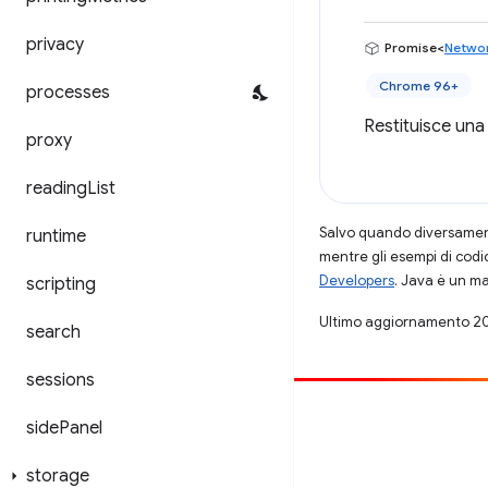
privacy
Promise<
Networ
Chrome 96+
processes
Restituisce una
proxy
reading
List
Salvo quando diversamente
runtime
mentre gli esempi di codi
Developers
. Java è un ma
scripting
Ultimo aggiornamento 2
search
sessions
Contribuisci
side
Panel
Segnala un bug
storage