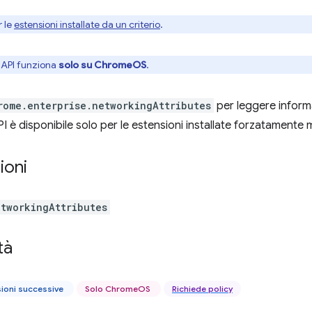
r le
estensioni installate da un criterio
.
API funziona
solo su ChromeOS
.
rome.enterprise.networkingAttributes
per leggere informaz
 è disponibile solo per le estensioni installate forzatamente m
ioni
etworkingAttributes
tà
sioni successive
Solo ChromeOS
Richiede policy