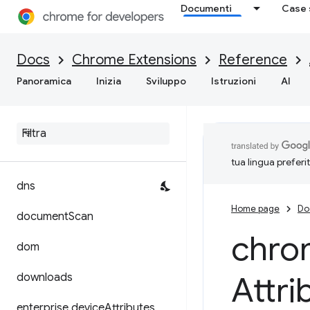
desktopCapture
Documenti
Case 
devtools.inspectedWindow
Docs
Chrome Extensions
Reference
devtools.network
Panoramica
Inizia
Sviluppo
Istruzioni
AI
devtools
.
panels
devtools
.
performance
devtools
.
recorder
tua lingua preferi
dns
Home page
Do
document
Scan
chro
dom
Attri
downloads
enterprise
.
device
Attributes