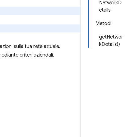
NetworkD
etails
Metodi
getNetwor
kDetails()
ioni sulla tua rete attuale.
ediante criteri aziendali.