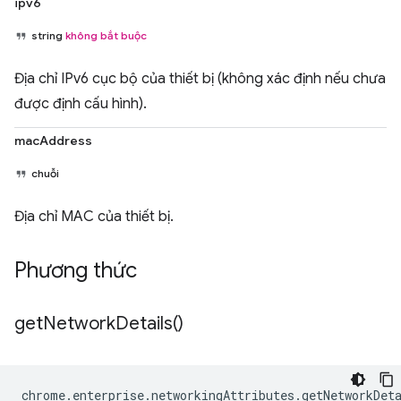
ipv6
string
không bắt buộc
Địa chỉ IPv6 cục bộ của thiết bị (không xác định nếu chưa
được định cấu hình).
macAddress
chuỗi
Địa chỉ MAC của thiết bị.
Phương thức
get
Network
Details(
)
chrome
.
enterprise
.
networkingAttributes
.
getNetworkDet