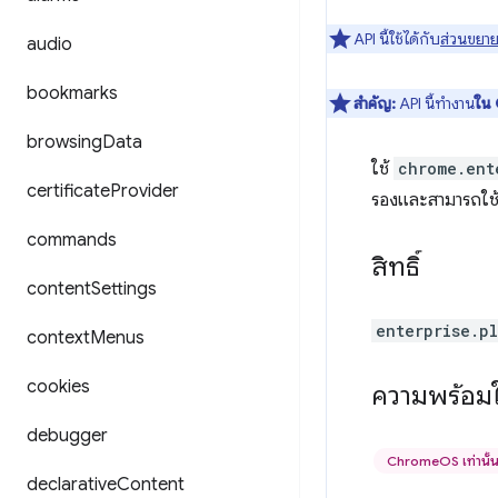
API นี้ใช้ได้กับ
ส่วนขยาย
audio
bookmarks
สำคัญ:
API นี้ทำงาน
ใน 
browsing
Data
ใช้
chrome.ent
certificate
Provider
รองและสามารถใช้ส
commands
สิทธิ์
content
Settings
enterprise.p
context
Menus
cookies
ความพร้อมใ
debugger
ChromeOS เท่านั้
declarative
Content