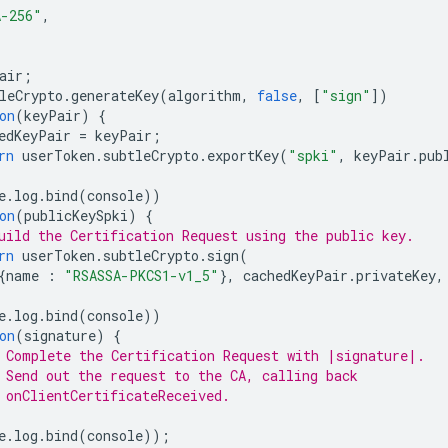
A-256"
,
air
;
leCrypto
.
generateKey
(
algorithm
,
false
,
[
"sign"
])
on
(
keyPair
)
{
edKeyPair
=
keyPair
;
rn
userToken
.
subtleCrypto
.
exportKey
(
"spki"
,
keyPair
.
pub
e
.
log
.
bind
(
console
))
on
(
publicKeySpki
)
{
uild the Certification Request using the public key.
rn
userToken
.
subtleCrypto
.
sign
(
{
name
:
"RSASSA-PKCS1-v1_5"
},
cachedKeyPair
.
privateKey
,
e
.
log
.
bind
(
console
))
on
(
signature
)
{
 Complete the Certification Request with |signature|.
 Send out the request to the CA, calling back
 onClientCertificateReceived.
e
.
log
.
bind
(
console
));