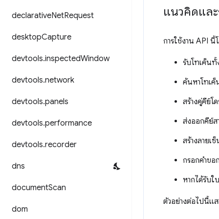
แนวคิดและ
declarative
Net
Request
desktop
Capture
การใช้งาน API นี้
devtools
.
inspected
Window
รับโทเค็นทั
devtools
.
network
ค้นหาโทเค็น
devtools
.
panels
สร้างคู่คีย์โ
ส่งออกคีย์
devtools
.
performance
สร้างลายเซ
devtools
.
recorder
กรอกคำขอกา
dns
หากได้รับใบ
document
Scan
ตัวอย่างต่อไปนี้
dom