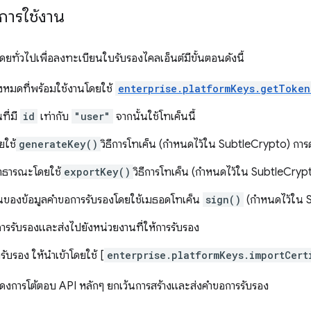
การใช้งาน
โดยทั่วไปเพื่อลงทะเบียนใบรับรองไคลเอ็นต์มีขั้นตอนดังนี้
้งหมดที่พร้อมใช้งานโดยใช้
enterprise.platformKeys.getToken
ที่มี
id
เท่ากับ
"user"
จากนั้นใช้โทเค็นนี้
ดยใช้
generateKey()
วิธีการโทเค็น (กำหนดไว้ใน SubtleCrypto) การด
สาธารณะโดยใช้
exportKey()
วิธีการโทเค็น (กำหนดไว้ใน SubtleCryp
็นของข้อมูลคำขอการรับรองโดยใช้เมธอดโทเค็น
sign()
(กำหนดไว้ใน 
รรับรองและส่งไปยังหน่วยงานที่ให้การรับรอง
รับรอง ให้นำเข้าโดยใช้ [
enterprise.platformKeys.importCert
แสดงการโต้ตอบ API หลักๆ ยกเว้นการสร้างและส่งคำขอการรับรอง