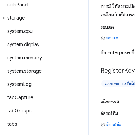
side
Panel
หากมี ให้ลงทะเบีย
เหมือนกับคีย์การล
storage
ขอบเขต
system
.
cpu
ขอบเขต
system
.
display
คีย์ Enterprise 
system
.
memory
Register
Key
system
.
storage
system
Log
Chrome 110 ขึ้นไ
tab
Capture
พร็อพเพอร์ตี้
tab
Groups
อัลกอริทึม
tabs
อัลกอริทึม