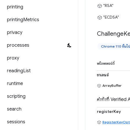
"RSA"
printing
"ECDSA"
printing
Metrics
privacy
Challenge
K
processes
Chrome 110 ขึ้นไ
proxy
พร็อพเพอร์ตี้
reading
List
ชาเลนจ์
runtime
ArrayBuffer
scripting
คำท้าที่ Verifie
search
registerKey
sessions
RegisterKeyOpt