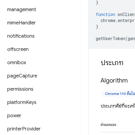
}
management
function
onClien
chrome
.
enterpr
mime
Handler
}
notifications
getUserToken
(
gen
offscreen
ประเภท
omnibox
page
Capture
Algorithm
permissions
Chrome 110 ขึ้นไ
platform
Keys
ประเภทคีย์ที่จะสร
power
ค่าแจกแจง
printer
Provider