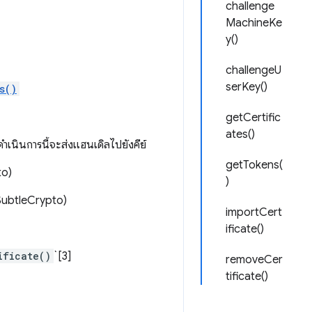
challenge
MachineKe
y()
challengeU
serKey()
s()
getCertific
ates()
ำเนินการนี้จะส่งแฮนเดิลไปยังคีย์
getTokens(
to)
)
SubtleCrypto)
importCert
ificate()
ificate()
`[3]
removeCer
tificate()