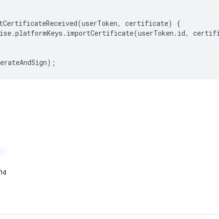
tCertificateReceived
(
userToken
,
certificate
)
{
ise
.
platformKeys
.
importCertificate
(
userToken
.
id
,
certif
erateAndSign
);
ป
้าง