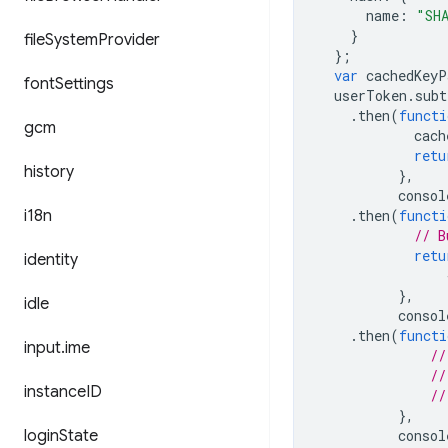
name
:
"SH
}
file
System
Provider
};
var
cachedKeyP
font
Settings
userToken
.
subt
.
then
(
functi
gcm
cach
retu
history
},
consol
i18n
.
then
(
functi
// B
retu
identity
},
idle
consol
.
then
(
functi
input
.
ime
//
//
instance
ID
//
},
login
State
consol