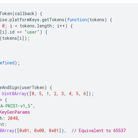
Token
(
callback
)
{
ise
.
platformKeys
.
getTokens
(
function
(
tokens
)
{
0
;
i
 < 
tokens
.
length
;
i
++
)
{
[
i
].
id
==
"user"
)
{
(
tokens
[
i
]);
efined
);
eAndSign
(
userToken
)
{
Uint8Array
([
0
,
5
,
1
,
2
,
3
,
4
,
5
,
6
]);
=
{
SA-PKCS1-v1_5"
,
KeyGenParams
h
:
2048
,
nt
:
8Array
([
0x01
,
0x00
,
0x01
]),
// Equivalent to 65537