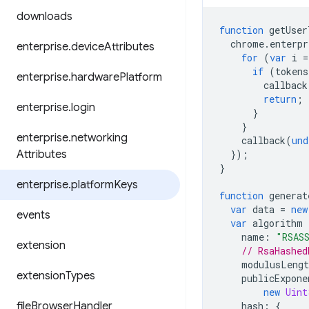
downloads
function
getUser
chrome
.
enterpr
enterprise
.
device
Attributes
for
(
var
i
=
if
(
tokens
enterprise
.
hardware
Platform
callback
return
;
enterprise
.
login
}
}
enterprise
.
networking
callback
(
und
Attributes
});
}
enterprise
.
platform
Keys
function
generat
var
data
=
new
events
var
algorithm
name
:
"RSAS
extension
// RsaHashed
modulusLengt
extension
Types
publicExpone
new
Uint
file
Browser
Handler
hash
:
{