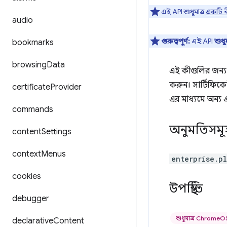
এই API শুধুমাত্র
একটি নী
audio
গুরুত্বপূর্ণ:
এই API
শুধ
bookmarks
browsing
Data
এই কীগুলির জন্য
করুন। সার্টিফিকেট
certificate
Provider
এর মাধ্যমে অন্য 
commands
অনুমতিসমূ
content
Settings
context
Menus
enterprise.p
cookies
উপস্থিতি
debugger
শুধুমাত্র Chrome
declarative
Content