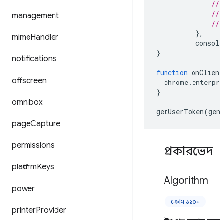
//
//
management
//
},
mime
Handler
consol
}
notifications
function
onClien
offscreen
chrome
.
enterpr
}
omnibox
getUserToken
(
gen
page
Capture
permissions
প্রকারভেদ
platform
Keys
Algorithm
power
ক্রোম ১১০+
printer
Provider