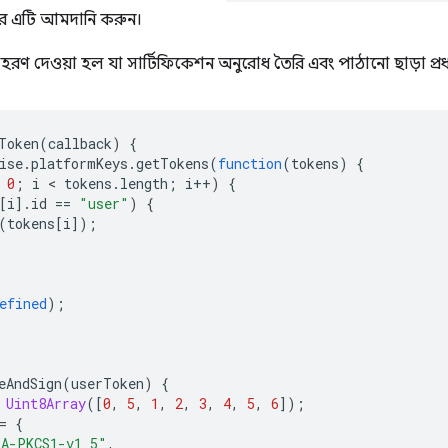
রে এটি আমদানি করুন।
রণ দেওয়া হল যা সার্টিফিকেশন অনুরোধ তৈরি এবং পাঠানো ছাড়া প্রধা
Token
(
callback
)
{
ise
.
platformKeys
.
getTokens
(
function
(
tokens
)
{
0
;
i
 < 
tokens
.
length
;
i
++
)
{
[
i
].
id
==
"user"
)
{
(
tokens
[
i
]);
efined
);
eAndSign
(
userToken
)
{
Uint8Array
([
0
,
5
,
1
,
2
,
3
,
4
,
5
,
6
]);
=
{
SA-PKCS1-v1_5"
,