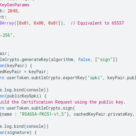
KeyGenParams
h
:
2048
,
nt
:
8Array
([
0x01
,
0x00
,
0x01
]),
// Equivalent to 65537
A-256"
,
air
;
leCrypto
.
generateKey
(
algorithm
,
false
,
[
"sign"
])
on
(
keyPair
)
{
edKeyPair
=
keyPair
;
rn
userToken
.
subtleCrypto
.
exportKey
(
"spki"
,
keyPair
.
pub
e
.
log
.
bind
(
console
))
on
(
publicKeySpki
)
{
uild the Certification Request using the public key.
rn
userToken
.
subtleCrypto
.
sign
(
{
name
:
"RSASSA-PKCS1-v1_5"
},
cachedKeyPair
.
privateKey
,
e
.
log
.
bind
(
console
))
on
(
signature
)
{