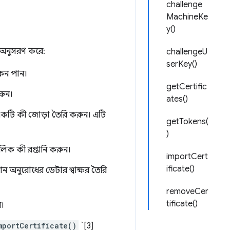
challenge
MachineKe
y()
ি অনুসরণ করে:
challengeU
serKey()
েন পান।
getCertific
রুন।
ates()
একটি কী জোড়া তৈরি করুন। এটি
getTokens(
)
লিক কী রপ্তানি করুন।
importCert
ificate()
ন অনুরোধের ডেটার স্বাক্ষর তৈরি
removeCer
tificate()
ন।
mportCertificate()
`[3]