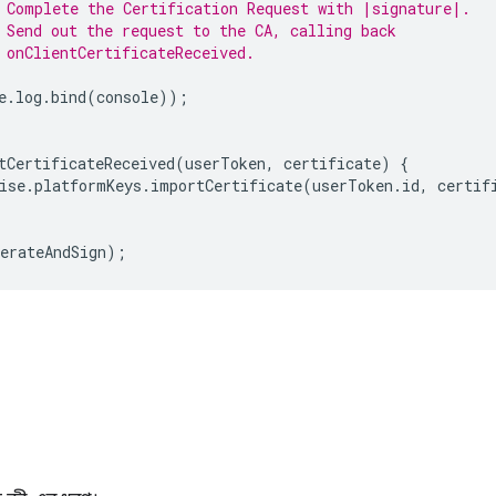
 Complete the Certification Request with |signature|.
 Send out the request to the CA, calling back
 onClientCertificateReceived.
e
.
log
.
bind
(
console
));
tCertificateReceived
(
userToken
,
certificate
)
{
ise
.
platformKeys
.
importCertificate
(
userToken
.
id
,
certif
erateAndSign
);