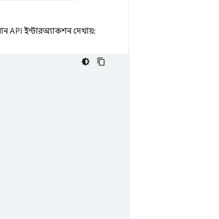
ন API ইন্টারঅ্যাকশন দেখায়: