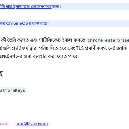
তি দ্বারা ইনস্টল করা এক্সটেনশনের
জন্য।
ুমাত্র ChromeOS এ
কাজ করে।
 কী তৈরি করতে এবং সার্টিফিকেট ইনস্টল করতে
chrome.enterpris
গুলি প্ল্যাটফর্ম দ্বারা পরিচালিত হবে এবং TLS প্রমাণীকরণ, নেটওয়ার্
এক্সটেনশনের জন্য ব্যবহার করা যেতে পারে।
হ
latformKeys
OS-এর
জন্য নীতিমালা প্রয়োজন