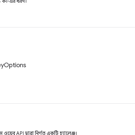
য কী-এর ধরণ।
ey
Options
স ওয়েব API দ্বারা নির্গত একটি চ্যালেঞ্জ।