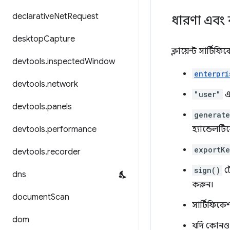
declarative
Net
Request
ধারণা এবং 
desktop
Capture
ক্লায়েন্ট সার্ট
devtools
.
inspected
Window
enterpri
devtools
.
network
"user"
এ
devtools
.
panels
generat
devtools
.
performance
হ্যান্ডেলট
exportKe
devtools
.
recorder
sign()
টো
dns
করুন।
document
Scan
সার্টিফিকে
dom
যদি কোনও স