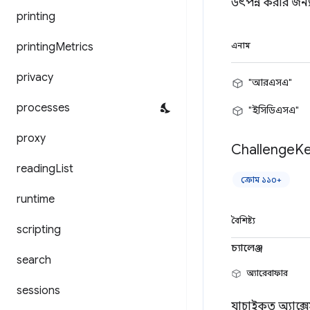
উৎপন্ন করার জন্
printing
printing
Metrics
এনাম
privacy
"আরএসএ"
processes
"ইসিডিএসএ"
proxy
Challenge
K
reading
List
ক্রোম ১১০+
runtime
বৈশিষ্ট্য
scripting
চ্যালেঞ্জ
search
অ্যারেবাফার
sessions
যাচাইকৃত অ্যাক্সে