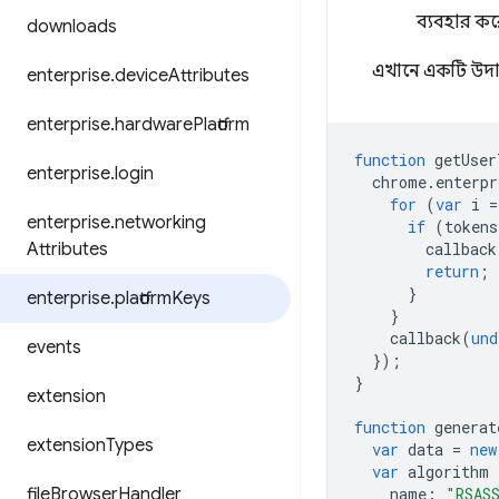
ব্যবহার ক
downloads
এখানে একটি উদাহ
enterprise
.
device
Attributes
enterprise
.
hardware
Platform
function
getUser
enterprise
.
login
chrome
.
enterpr
for
(
var
i
=
enterprise
.
networking
if
(
tokens
Attributes
callback
return
;
}
enterprise
.
platform
Keys
}
callback
(
und
events
});
}
extension
function
generat
extension
Types
var
data
=
new
var
algorithm
file
Browser
Handler
name
:
"RSAS