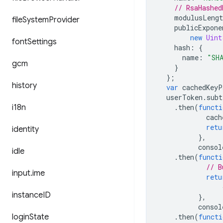
// RsaHashed
modulusLengt
file
System
Provider
publicExpone
new
Uint
font
Settings
hash
:
{
name
:
"SH
gcm
}
};
history
var
cachedKeyP
userToken
.
subt
i18n
.
then
(
functi
cach
retu
identity
},
consol
idle
.
then
(
functi
// B
input
.
ime
retu
instance
ID
},
consol
login
State
.
then
(
functi