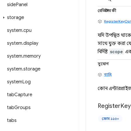
side
Panel
রেজিস্টার কী
storage
RegisterKeyOp
system
.
cpu
যদি উপস্থিত থাকে,
system
.
display
সাথে যুক্ত করা 
নির্দিষ্ট
scope
একট
system
.
memory
সুযোগ
system
.
storage
ব্যাপ্তি
system
Log
কোন এন্টারপ্রাইজ
tab
Capture
Register
Key
tab
Groups
ক্রোম ১১০+
tabs