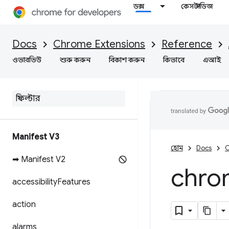
ডক্স
কেস স্টাডিজ
Docs
Chrome Extensions
Reference
ওভারভিউ
শুরু করুন
বিকাশ করুন
কিভাবে
এআই
Manifest V3
হোম
Docs
C
➡ Manifest V2
chro
accessibility
Features
action
alarms