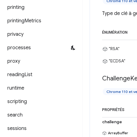
Chrome 110 et ve
printing
Type de clé à g
printing
Metrics
ÉNUMÉRATION
privacy
processes
"RSA"
proxy
"ECDSA"
reading
List
Challenge
K
runtime
Chrome 110 et ve
scripting
PROPRIÉTÉS
search
challenge
sessions
ArrayBuffer