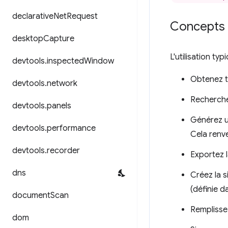
declarative
Net
Request
Concepts e
desktop
Capture
L'utilisation ty
devtools
.
inspected
Window
Obtenez to
devtools
.
network
Recherche
devtools
.
panels
Générez u
devtools
.
performance
Cela renve
devtools
.
recorder
Exportez l
dns
Créez la 
(définie d
document
Scan
Remplissez
dom