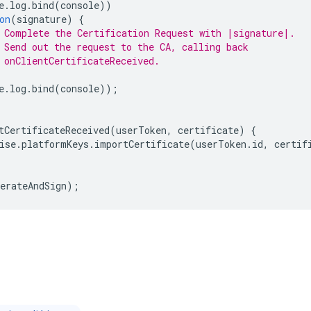
e
.
log
.
bind
(
console
))
on
(
signature
)
{
 Complete the Certification Request with |signature|.
 Send out the request to the CA, calling back
 onClientCertificateReceived.
e
.
log
.
bind
(
console
));
tCertificateReceived
(
userToken
,
certificate
)
{
ise
.
platformKeys
.
importCertificate
(
userToken
.
id
,
certif
erateAndSign
);