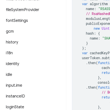
var
algorithm
name
:
"RSAS
file
System
Provider
// RsaHashed
modulusLengt
font
Settings
publicExpone
new
Uint
gcm
hash
:
{
name
:
"SH
history
}
};
i18n
var
cachedKeyP
userToken
.
subt
.
then
(
functi
identity
cach
retu
idle
},
consol
input
.
ime
.
then
(
functi
// B
instance
ID
retu
login
State
},