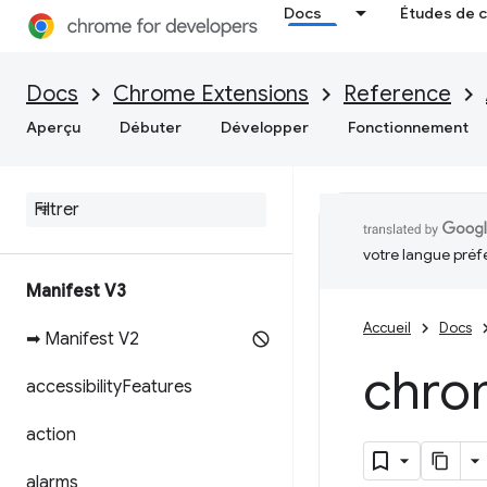
Docs
Études de 
Docs
Chrome Extensions
Reference
Aperçu
Débuter
Développer
Fonctionnement
votre langue préf
Manifest V3
Accueil
Docs
➡ Manifest V2
chro
accessibility
Features
action
alarms