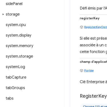
side
Panel
Défi émis par l
storage
registerKey
system
.
cpu
RegisterKeyOpt
system
.
display
Si elle est prés
associée à un c
system
.
memory
cette fonction 
system
.
storage
champ d'applica
system
Log
Portée
tab
Capture
Clé Enterprise
tab
Groups
Register
Key
tabs
Chrome 110 et ve