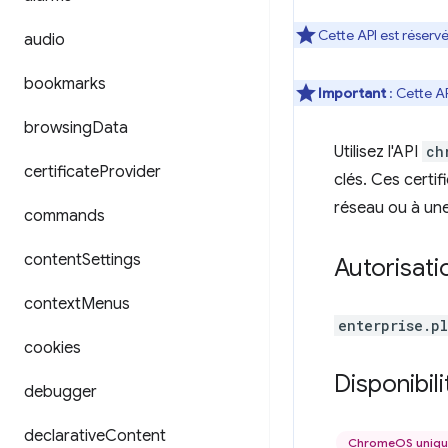
Cette API est réserv
audio
bookmarks
Important
: Cette A
browsing
Data
Utilisez l'API
ch
certificate
Provider
clés. Ces certif
réseau ou à une
commands
content
Settings
Autorisati
context
Menus
enterprise.p
cookies
Disponibili
debugger
declarative
Content
ChromeOS uniq