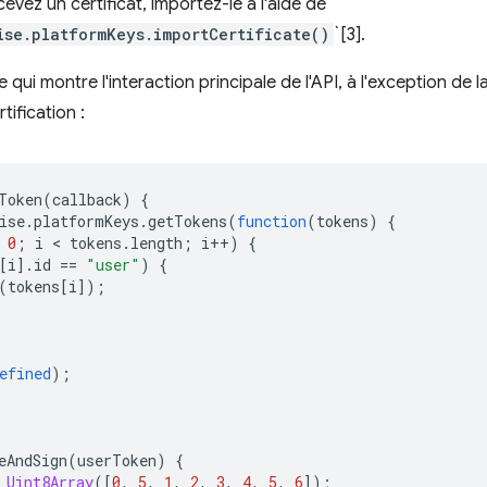
cevez un certificat, importez-le à l'aide de
ise.platformKeys.importCertificate()
`[3].
 qui montre l'interaction principale de l'API, à l'exception de la
ification :
Token
(
callback
)
{
ise
.
platformKeys
.
getTokens
(
function
(
tokens
)
{
0
;
i
 < 
tokens
.
length
;
i
++
)
{
[
i
].
id
==
"user"
)
{
(
tokens
[
i
]);
efined
);
eAndSign
(
userToken
)
{
Uint8Array
([
0
,
5
,
1
,
2
,
3
,
4
,
5
,
6
]);