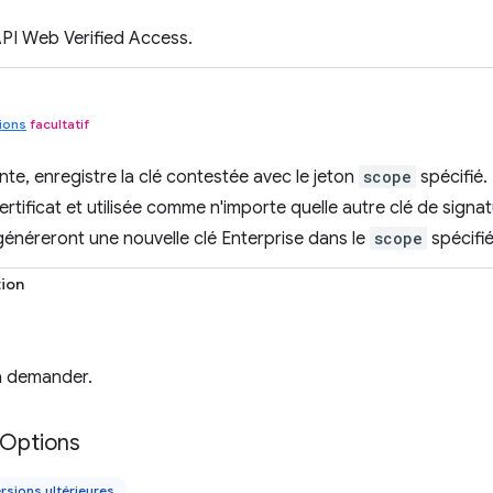
'API Web Verified Access.
ions
facultatif
ente, enregistre la clé contestée avec le jeton
scope
spécifié.
ertificat et utilisée comme n'importe quelle autre clé de signa
généreront une nouvelle clé Enterprise dans le
scope
spécifié
tion
 à demander.
Options
rsions ultérieures