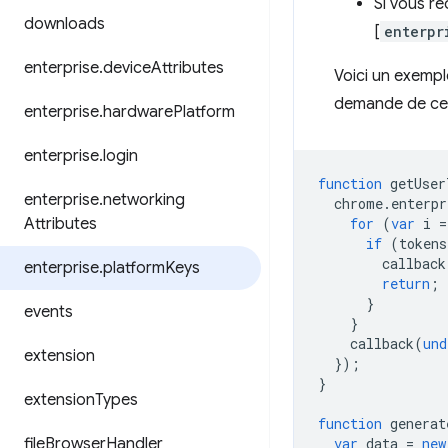
Si vous re
downloads
[
enterpr
enterprise
.
device
Attributes
Voici un exemple
demande de cert
enterprise
.
hardware
Platform
enterprise
.
login
function
getUser
enterprise
.
networking
chrome
.
enterpr
Attributes
for
(
var
i
=
if
(
tokens
callback
enterprise
.
platform
Keys
return
;
}
events
}
callback
(
und
extension
});
}
extension
Types
function
generat
file
Browser
Handler
var
data
=
new