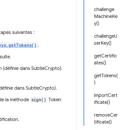
challenge
MachineKe
y()
étapes suivantes :
challengeU
serKey()
eys.getTokens()
.
getCertific
suite.
ates()
 (définie dans SubtleCrypto).
getTokens(
)
définie dans SubtleCrypto).
importCert
 de la méthode
sign()
Token
ificate()
removeCer
ification.
tificate()