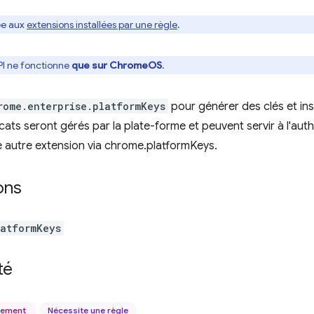
ée aux
extensions installées par une règle
.
PI ne fonctionne
que sur ChromeOS
.
rome.enterprise.platformKeys
pour générer des clés et inst
icats seront gérés par la plate-forme et peuvent servir à l'auth
 autre extension via chrome.platformKeys.
ons
latformKeys
té
uement
Nécessite une règle