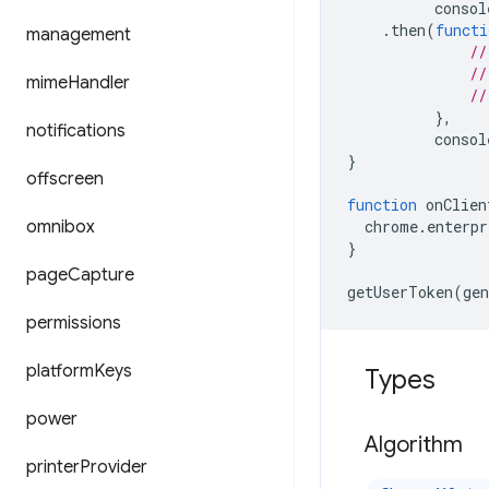
consol
.
then
(
functi
management
//
//
mime
Handler
//
},
notifications
consol
}
offscreen
function
onClien
omnibox
chrome
.
enterpr
}
page
Capture
getUserToken
(
gen
permissions
platform
Keys
Types
power
Algorithm
printer
Provider