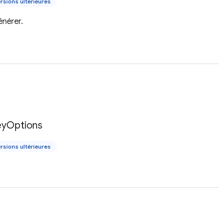
rsions ultérieures
énérer.
ey
Options
rsions ultérieures