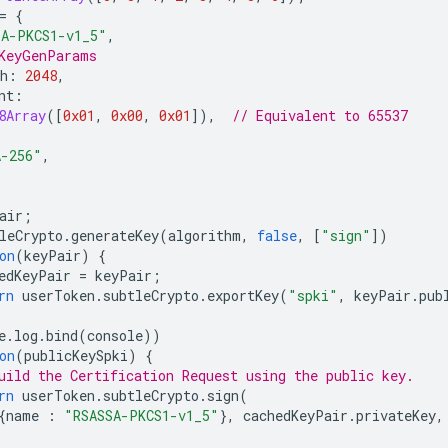
=
{
SA-PKCS1-v1_5"
,
KeyGenParams
h
:
2048
,
nt
:
8Array
([
0x01
,
0x00
,
0x01
]),
// Equivalent to 65537
A-256"
,
air
;
leCrypto
.
generateKey
(
algorithm
,
false
,
[
"sign"
])
on
(
keyPair
)
{
edKeyPair
=
keyPair
;
rn
userToken
.
subtleCrypto
.
exportKey
(
"spki"
,
keyPair
.
pub
e
.
log
.
bind
(
console
))
on
(
publicKeySpki
)
{
uild the Certification Request using the public key.
rn
userToken
.
subtleCrypto
.
sign
(
{
name
:
"RSASSA-PKCS1-v1_5"
},
cachedKeyPair
.
privateKey
,