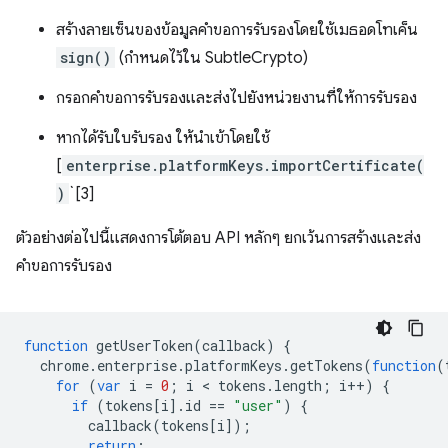
สร้างลายเซ็นของข้อมูลคำขอการรับรองโดยใช้เมธอดโทเค็น
sign()
(กำหนดไว้ใน SubtleCrypto)
กรอกคำขอการรับรองและส่งไปยังหน่วยงานที่ให้การรับรอง
หากได้รับใบรับรอง ให้นำเข้าโดยใช้
[
enterprise.platformKeys.importCertificate(
)
`[3]
ตัวอย่างต่อไปนี้แสดงการโต้ตอบ API หลักๆ ยกเว้นการสร้างและส่ง
คำขอการรับรอง
function
getUserToken
(
callback
)
{
chrome
.
enterprise
.
platformKeys
.
getTokens
(
function
(
for
(
var
i
=
0
;
i
 < 
tokens
.
length
;
i
++
)
{
if
(
tokens
[
i
].
id
==
"user"
)
{
callback
(
tokens
[
i
]);
return
;