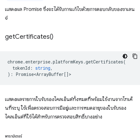
แสดงผล Promise ซึ่งจะได้รับการแก้ไขด้วยการตอบกลับของชาเลน
จ์
get
Certificates(
)
chrome
.
enterprise
.
platformKeys
.
getCertificates
(
tokenId
:
string
,
)
:
Promise<ArrayBuffer
[]>
แสดงผลรายการใบรับรองไคลเอ็นต์ทั้งหมดที่พร้อมใช้งานจากโทเค็
นที่ระบุ ใช้เพื่อตรวจสอบการมีอยู่และการหมดอายุของใบรับรอง
ไคลเอ็นต์ที่ใช้ได้สำหรับการตรวจสอบสิทธิ์บางอย่าง
พารามิเตอร์