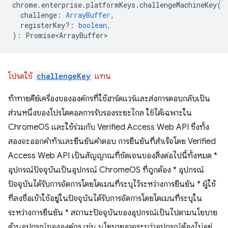
chrome
.
enterprise
.
platformKeys
.
challengeMachineKey
(
challenge
:
ArrayBuffer
,
registerKey?
:
boolean
,
)
:
Promise<ArrayBuffer>
โปรดใช้
challengeKey
แทน
ท้าทายคีย์เครื่องขององค์กรที่ใช้ฮาร์ดแวร์และส่งการตอบกลับเป็น
ส่วนหนึ่งของโปรโตคอลการรับรองระยะไกล ใช้ได้เฉพาะใน
ChromeOS และใช้ร่วมกับ Verified Access Web API ซึ่งทั้ง
สองจะออกคำท้าและยืนยันคำตอบ การยืนยันที่สำเร็จโดย Verified
Access Web API เป็นสัญญาณที่ชัดเจนของสิ่งต่อไปนี้ทั้งหมด *
อุปกรณ์ปัจจุบันเป็นอุปกรณ์ ChromeOS ที่ถูกต้อง * อุปกรณ์
ปัจจุบันได้รับการจัดการโดยโดเมนที่ระบุไว้ระหว่างการยืนยัน * ผู้ใช้
ที่ลงชื่อเข้าใช้อยู่ในปัจจุบันได้รับการจัดการโดยโดเมนที่ระบุใน
ระหว่างการยืนยัน * สถานะปัจจุบันของอุปกรณ์เป็นไปตามนโยบาย
ด้านอุปกรณ์ขององค์กร เช่น นโยบายอาจระบุว่าอุปกรณ์ต้องไม่อยู่