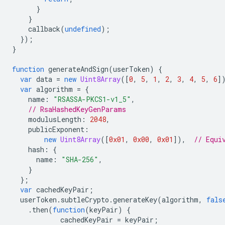
}
}
callback
(
undefined
);
});
}
function
generateAndSign
(
userToken
)
{
var
data
=
new
Uint8Array
([
0
,
5
,
1
,
2
,
3
,
4
,
5
,
6
]
var
algorithm
=
{
name
:
"RSASSA-PKCS1-v1_5"
,
// RsaHashedKeyGenParams
modulusLength
:
2048
,
publicExponent
:
new
Uint8Array
([
0x01
,
0x00
,
0x01
]),
// Equi
hash
:
{
name
:
"SHA-256"
,
}
};
var
cachedKeyPair
;
userToken
.
subtleCrypto
.
generateKey
(
algorithm
,
fals
.
then
(
function
(
keyPair
)
{
cachedKeyPair
=
keyPair
;