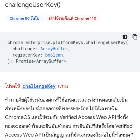
challenge
User
Key(
)
Chrome 50 ขึ้นไป
เลิกใช้งานตั้งแต่ Chrome 110
chrome
.
enterprise
.
platformKeys
.
challengeUserKey
(
challenge
:
ArrayBuffer
,
registerKey
:
boolean
,
)
:
Promise<ArrayBuffer>
โปรดใช้
challengeKey
แทน
ท้าทายคีย์ผู้ใช้ระดับองค์กรที่ใช้ฮาร์ดแวร์และส่งการตอบกลับเป็น
ส่วนหนึ่งของโปรโตคอลการรับรองระยะไกล ใช้ได้เฉพาะใน
ChromeOS และใช้ร่วมกับ Verified Access Web API ซึ่งทั้ง
สองจะออกคำท้าและยืนยันคำตอบ การยืนยันที่สำเร็จโดย Verified
Access Web API เป็นสัญญาณที่ชัดเจนของสิ่งต่อไปนี้ทั้งหมด *