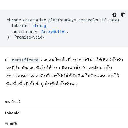
chrome
.
enterprise
.
platformKeys
.
removeCertificate
(
tokenId
:
string
,
certificate
:
ArrayBuffer
,
)
:
Promise<void>
นำ
certificate
ออกจากโทเค็นที่ระบุ หากมี ควรใช้เพื่อนำใบรับ
รองที่ล้าสมัยออกเพื่อไม่ให้ระบบพิจารณาใบรับรองดังกล่าวใน
ระหว่างการตรวจสอบสิทธิ์และไม่ทำให้ตัวเลือกใบรับรองรก ควรใช้
เพื่อเพิ่มพื้นที่เก็บข้อมูลในที่เก็บใบรับรอง
พารามิเตอร์
tokenId
สตริง