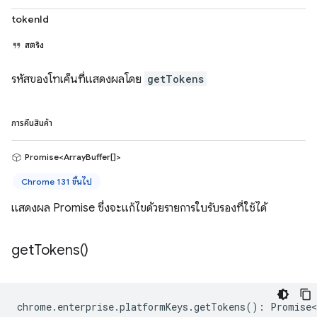
tokenId
สตริง
รหัสของโทเค็นที่แสดงผลโดย
getTokens
การคืนสินค้า
Promise<ArrayBuffer[]>
Chrome 131 ขึ้นไป
แสดงผล Promise ซึ่งจะแก้ไขด้วยรายการใบรับรองที่ใช้ได้
get
Tokens(
)
chrome
.
enterprise
.
platformKeys
.
getTokens
()
:
Promise<