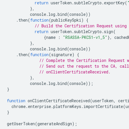
return
userToken
.
subtleCrypto
.
exportKey
(
},
console
.
log
.
bind
(
console
))
.
then
(
function
(
publicKeySpki
)
{
// Build the Certification Request using 
return
userToken
.
subtleCrypto
.
sign
(
{
name
:
"RSASSA-PKCS1-v1_5"
},
cached
},
console
.
log
.
bind
(
console
))
.
then
(
function
(
signature
)
{
// Complete the Certification Request 
// Send out the request to the CA, call
// onClientCertificateReceived.
},
console
.
log
.
bind
(
console
));
}
function
onClientCertificateReceived
(
userToken
,
cert
chrome
.
enterprise
.
platformKeys
.
importCertificate
(
u
}
getUserToken
(
generateAndSign
);