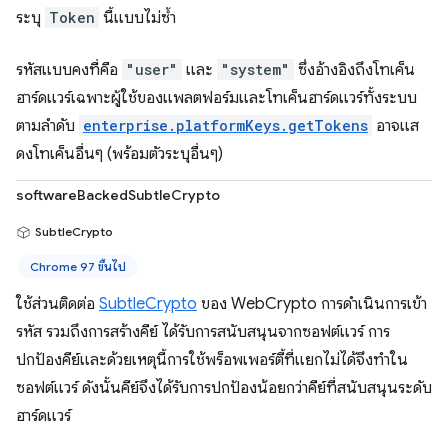
ระบุ
Token
นี้แบบไม่ซ้ำ
รหัสแบบคงที่คือ
"user"
และ
"system"
ซึ่งอ้างอิงถึงโทเค็น
ฮาร์ดแวร์เฉพาะผู้ใช้ของแพลตฟอร์มและโทเค็นฮาร์ดแวร์ทั้งระบบ
ตามลำดับ
enterprise.platformKeys.getTokens
อาจแส
ดงโทเค็นอื่นๆ (พร้อมตัวระบุอื่นๆ)
softwareBackedSubtleCrypto
SubtleCrypto
Chrome 97 ขึ้นไป
ใช้ส่วนติดต่อ
SubtleCrypto
ของ WebCrypto การดำเนินการเข้า
รหัส รวมถึงการสร้างคีย์ ได้รับการสนับสนุนจากซอฟต์แวร์ การ
ปกป้องคีย์และด้วยเหตุนี้การใช้พร็อพเพอร์ตี้ที่แยกไม่ได้จึงทำใน
ซอฟต์แวร์ ดังนั้นคีย์จึงได้รับการปกป้องน้อยกว่าคีย์ที่สนับสนุนระดับ
ฮาร์ดแวร์