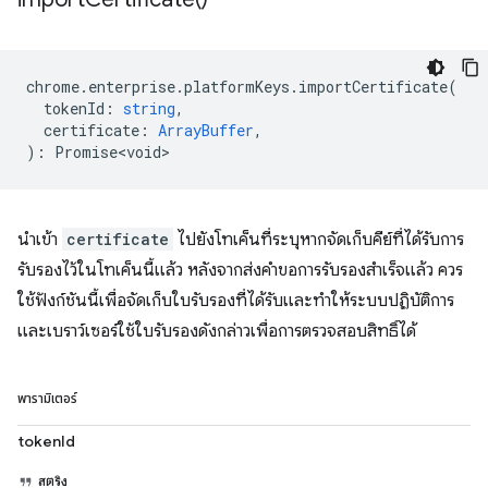
chrome
.
enterprise
.
platformKeys
.
importCertificate
(
tokenId
:
string
,
certificate
:
ArrayBuffer
,
)
:
Promise<void>
นำเข้า
certificate
ไปยังโทเค็นที่ระบุหากจัดเก็บคีย์ที่ได้รับการ
รับรองไว้ในโทเค็นนี้แล้ว หลังจากส่งคำขอการรับรองสำเร็จแล้ว ควร
ใช้ฟังก์ชันนี้เพื่อจัดเก็บใบรับรองที่ได้รับและทำให้ระบบปฏิบัติการ
และเบราว์เซอร์ใช้ใบรับรองดังกล่าวเพื่อการตรวจสอบสิทธิ์ได้
พารามิเตอร์
tokenId
สตริง