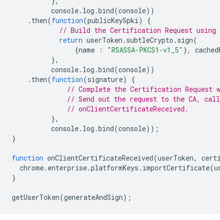
},
console
.
log
.
bind
(
console
))
.
then
(
function
(
publicKeySpki
)
{
// Build the Certification Request using 
return
userToken
.
subtleCrypto
.
sign
(
{
name
:
"RSASSA-PKCS1-v1_5"
},
cached
},
console
.
log
.
bind
(
console
))
.
then
(
function
(
signature
)
{
// Complete the Certification Request 
// Send out the request to the CA, call
// onClientCertificateReceived.
},
console
.
log
.
bind
(
console
));
}
function
onClientCertificateReceived
(
userToken
,
cert
chrome
.
enterprise
.
platformKeys
.
importCertificate
(
u
}
getUserToken
(
generateAndSign
);