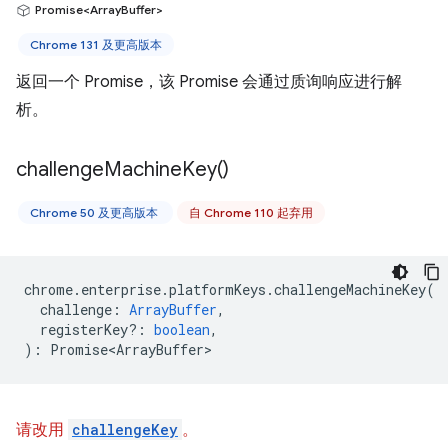
Promise<ArrayBuffer>
Chrome 131 及更高版本
返回一个 Promise，该 Promise 会通过质询响应进行解
析。
challenge
Machine
Key(
)
Chrome 50 及更高版本
自 Chrome 110 起弃用
chrome
.
enterprise
.
platformKeys
.
challengeMachineKey
(
challenge
:
ArrayBuffer
,
registerKey?
:
boolean
,
)
:
Promise<ArrayBuffer>
请改用
challengeKey
。