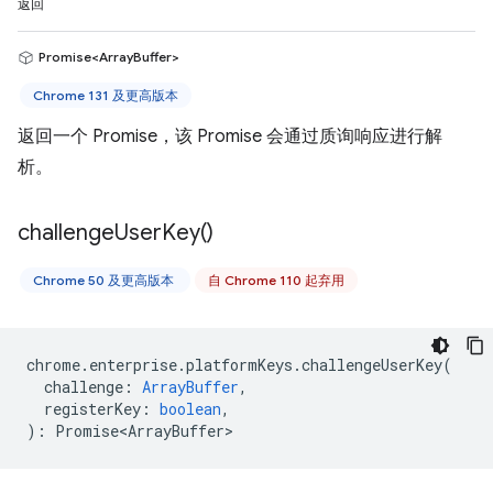
返回
Promise<ArrayBuffer>
Chrome 131 及更高版本
返回一个 Promise，该 Promise 会通过质询响应进行解
析。
challenge
User
Key(
)
Chrome 50 及更高版本
自 Chrome 110 起弃用
chrome
.
enterprise
.
platformKeys
.
challengeUserKey
(
challenge
:
ArrayBuffer
,
registerKey
:
boolean
,
)
:
Promise<ArrayBuffer>