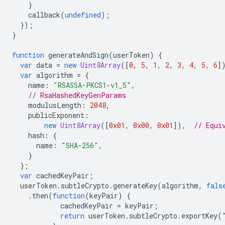
}
callback
(
undefined
);
});
}
function
generateAndSign
(
userToken
)
{
var
data
=
new
Uint8Array
([
0
,
5
,
1
,
2
,
3
,
4
,
5
,
6
]
var
algorithm
=
{
name
:
"RSASSA-PKCS1-v1_5"
,
// RsaHashedKeyGenParams
modulusLength
:
2048
,
publicExponent
:
new
Uint8Array
([
0x01
,
0x00
,
0x01
]),
// Equi
hash
:
{
name
:
"SHA-256"
,
}
};
var
cachedKeyPair
;
userToken
.
subtleCrypto
.
generateKey
(
algorithm
,
fals
.
then
(
function
(
keyPair
)
{
cachedKeyPair
=
keyPair
;
return
userToken
.
subtleCrypto
.
exportKey
(