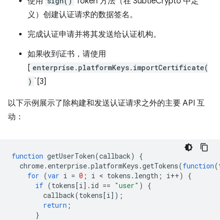
使用
sign()
Token 方法（在 SubtleCrypto 中定
义）创建认证请求的数据签名。
完成认证申请并将其发送给认证机构。
如果收到证书，请使用
[
enterprise.platformKeys.importCertificate(
)
`[3]
以下示例展示了除构建和发送认证请求之外的主要 API 互
动：
function
getUserToken
(
callback
)
{
chrome
.
enterprise
.
platformKeys
.
getTokens
(
function
(
for
(
var
i
=
0
;
i
 < 
tokens
.
length
;
i
++
)
{
if
(
tokens
[
i
].
id
==
"user"
)
{
callback
(
tokens
[
i
]);
return
;
}