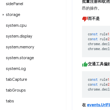
批量注册和取消
side
Panel
昂的操作。
storage
而不是
system
.
cpu
co
nst
rule
1
system
.
display
co
nst
rule
2
chrome.decl
system
.
memory
chrome.decl
system
.
storage
交通工具偏
system
Log
co
nst
rule
1
tab
Capture
co
nst
rule
2
chrome.decl
tab
Groups
tabs
在
events.UrlFi