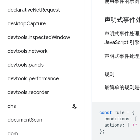
使用事件的示例 
declarative
Net
Request
声明式事件
desktop
Capture
声明式事件处理
devtools
.
inspected
Window
JavaScri
devtools
.
network
声明式事件处
devtools
.
panels
规则
devtools
.
performance
最简单的规则是
devtools
.
recorder
dns
const
rule
=
{
conditions
:
[
document
Scan
actions
:
[
/* 
};
dom