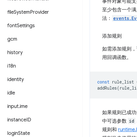
事件对象可能支
至少包含一个满
file
System
Provider
法：
events.Ev
font
Settings
添加规则
gcm
如需添加规则，
history
用回调函数。
i18n
identity
const
rule_list
addRules
(
rule_li
idle
input
.
ime
如果规则已成功
instance
ID
中可选参数
id
规则和
runtime.
login
State