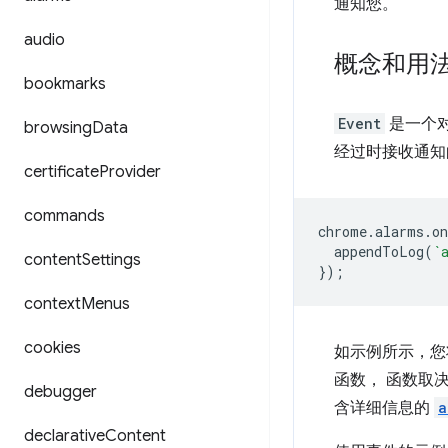
通知您。
audio
概念和用
bookmarks
Event
是一个
browsing
Data
经过时接收通知
certificate
Provider
commands
chrome
.
alarms
.
o
appendToLog
(
`
content
Settings
});
context
Menus
cookies
如示例所示，
函数， 函数取
debugger
含详细信息的
a
declarative
Content