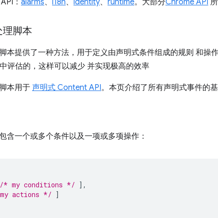
API：
alarms
、
i18n
、
identity
、
runtime
。大部分
Chrome API
所
处理脚本
脚本提供了一种方法，用于定义由声明式条件组成的规则 和操
pt 引擎中评估的，这样可以减少 并实现极高的效率
理脚本用于
声明式 Content API
。本页介绍了所有声明式事件的基
包含一个或多个条件以及一项或多项操作：
/* my conditions */
],
my actions */
]