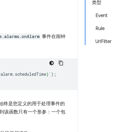
类型
Event
Rule
e.alarms.onAlarm
事件在闹钟
UrlFilter
{
alarm
.
scheduledTime
}
`
);
始终是您定义的用于处理事件的
看到该函数只有一个形参：一个包