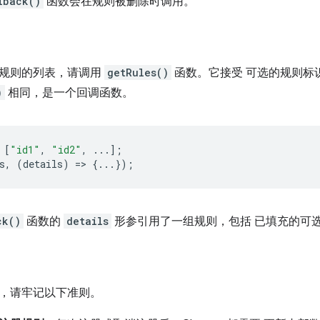
lback()
函数会在规则被删除时调用。
规则的列表，请调用
getRules()
函数。它接受 可选的规则标
)
相同，是一个回调函数。
[
"id1"
,
"id2"
,
...];
s
,
(
details
)
=
>
{...});
ck()
函数的
details
形参引用了一组规则，包括 已填充的可
，请牢记以下准则。