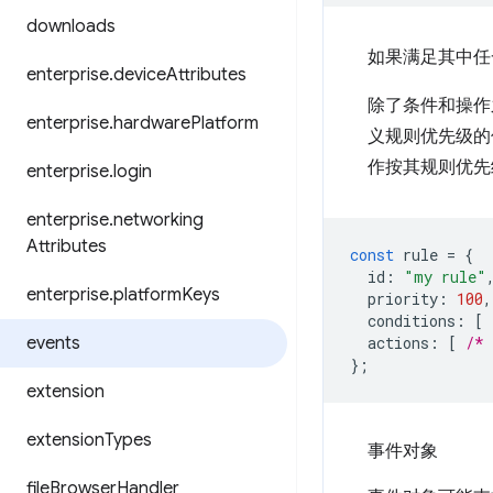
downloads
如果满足其中任
enterprise
.
device
Attributes
除了条件和操作
enterprise
.
hardware
Platform
义规则优先级的
作按其规则优先
enterprise
.
login
enterprise
.
networking
Attributes
const
rule
=
{
id
:
"my rule"
enterprise
.
platform
Keys
priority
:
100
,
conditions
:
[
events
actions
:
[
/* 
};
extension
extension
Types
事件对象
file
Browser
Handler