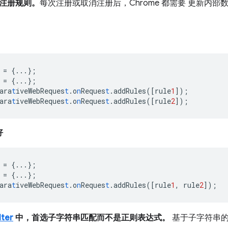
注册规则。
每次注册或取消注册后，Chrome 都需要 更新内
=
{
...
}
;
=
{
...
}
;
ara
t
iveWebReques
t
.o
n
Reques
t
.addRules(
[
rule
1
]
);
ara
t
iveWebReques
t
.o
n
Reques
t
.addRules(
[
rule
2
]
);
好
=
{
...
}
;
=
{
...
}
;
ara
t
iveWebReques
t
.o
n
Reques
t
.addRules(
[
rule
1
,
rule
2
]
);
lter
中，首选子字符串匹配而不是正则表达式。
基于子字符串