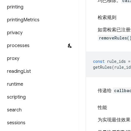
均已移除。
cal
printing
检索规则
printing
Metrics
如需检索已注册
privacy
removeRules(
processes
proxy
const
rule_ids
=
getRules
(
rule_id
reading
List
runtime
传递给
callba
scripting
性能
search
为实现最佳效果
sessions