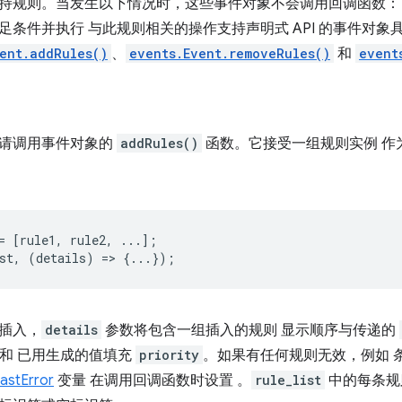
持规则。当发生以下情况时，这些事件对象不会调用回调函数：
足条件并执行 与此规则相关的操作支持声明式 API 的事件对象
ent.addRules()
、
events.Event.removeRules()
和
event
请调用事件对象的
addRules()
函数。它接受一组规则实例 作
=
[
rule1
,
rule2
,
...];
st
,
(
details
)
=
>
{...});
插入，
details
参数将包含一组插入的规则 显示顺序与传递的
和 已用生成的值填充
priority
。如果有任何规则无效，例如 
lastError
变量 在调用回调函数时设置 。
rule_list
中的每条规