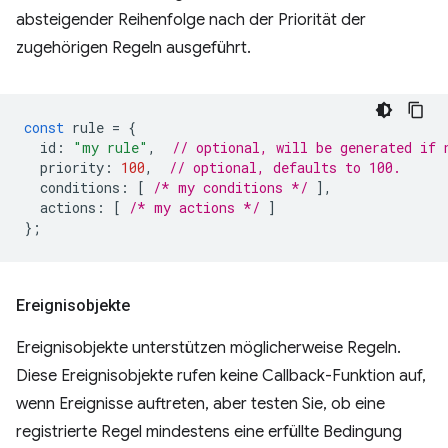
absteigender Reihenfolge nach der Priorität der
zugehörigen Regeln ausgeführt.
const
rule
=
{
id
:
"my rule"
,
// optional, will be generated if 
priority
:
100
,
// optional, defaults to 100.
conditions
:
[
/* my conditions */
],
actions
:
[
/* my actions */
]
};
Ereignisobjekte
Ereignisobjekte unterstützen möglicherweise Regeln.
Diese Ereignisobjekte rufen keine Callback-Funktion auf,
wenn Ereignisse auftreten, aber testen Sie, ob eine
registrierte Regel mindestens eine erfüllte Bedingung