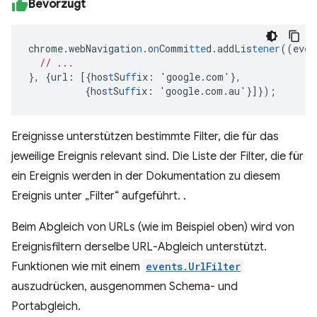
Bevorzugt
chrome.webNaviga
t
io
n
.o
n
Commi
tte
d.addLis
tener
((eve
n
// ...
},
{
url
:
[{
hos
t
Su
ff
ix
:
'google.com'
},
{
hos
t
Su
ff
ix
:
'google.com.au'
}]}
);
Ereignisse unterstützen bestimmte Filter, die für das
jeweilige Ereignis relevant sind. Die Liste der Filter, die für
ein Ereignis werden in der Dokumentation zu diesem
Ereignis unter „Filter“ aufgeführt. .
Beim Abgleich von URLs (wie im Beispiel oben) wird von
Ereignisfiltern derselbe URL-Abgleich unterstützt.
Funktionen wie mit einem
events.UrlFilter
auszudrücken, ausgenommen Schema- und
Portabgleich.