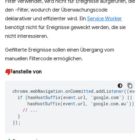
Filter verwendet, wird nicht für Ereignisse aufgerufen, die
den -Filter, wodurch der Überwachungscode
deklarativer und effizienter wird. Ein
Service Worker
benötigt nicht für Ereignisse geweckt werden, die sie
nicht interessieren.
Gefilterte Ereignisse sollen einen Übergang vom
manuellen Filtercode ermöglichen.
anstelle von
chrome.webNaviga
t
io
n
.o
n
Commi
tte
d.addLis
tener
((eve
n
i
f
(hasHos
t
Su
ff
ix(eve
nt
.url
,
'google.com')
||
hasHos
t
Su
ff
ix(eve
nt
.url
,
'google.com.au'))
{
// ...
}
}
);