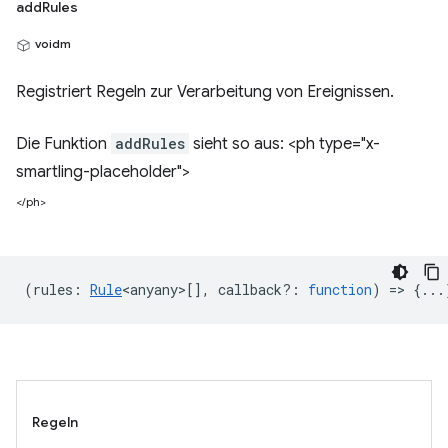
addRules
voidm
Registriert Regeln zur Verarbeitung von Ereignissen.
Die Funktion
addRules
sieht so aus: <ph type="x-
smartling-placeholder">
</ph>
(
rules
:
Rule
<anyany>
[],
callback?
:
function
) => {...
Regeln