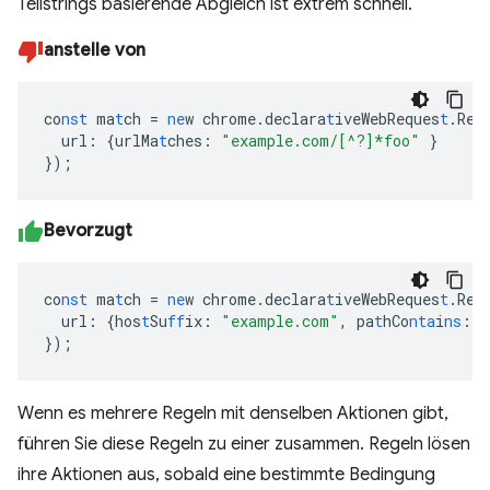
Teilstrings basierende Abgleich ist extrem schnell.
anstelle von
co
nst
ma
t
ch
=
ne
w
chrome.declara
t
iveWebReques
t
.Req
url
:
{
urlMa
t
ches
:
"example.com/[^?]*foo"
}
}
);
Bevorzugt
co
nst
ma
t
ch
=
ne
w
chrome.declara
t
iveWebReques
t
.Req
url
:
{
hos
t
Su
ff
ix
:
"example.com"
,
pa
t
hCo
nta
i
ns
:
"
}
);
Wenn es mehrere Regeln mit denselben Aktionen gibt,
führen Sie diese Regeln zu einer zusammen. Regeln lösen
ihre Aktionen aus, sobald eine bestimmte Bedingung