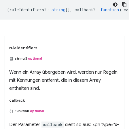
(
ruleIdentifiers?
:
string
[],
callback?
:
function
) =>
ruleIdentifiers
string[]
optional
Wenn ein Array übergeben wird, werden nur Regeln
mit Kennungen entfernt, die in diesem Array
enthalten sind.
callback
Funktion
optional
Der Parameter
callback
sieht so aus: <ph type="x-