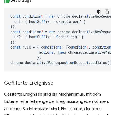
Bevorzugt
co
nst
co
n
di
t
io
n
1
=
ne
w
chrome.declara
t
iveWebReques
url
:
{
hos
t
Su
ff
ix
:
'example.com'
}
}
);
co
nst
co
n
di
t
io
n
2
=
ne
w
chrome.declara
t
iveWebReques
url
:
{
hos
t
Su
ff
ix
:
'
f
oobar.com'
}
}
);
co
nst
rule
=
{
co
n
di
t
io
ns
:
[
co
n
di
t
io
n
1
,
co
n
di
t
io
n
2
ac
t
io
ns
:
[
ne
w
chrome.declara
t
iveWebR
}
;
chrome.declara
t
iveWebReques
t
.o
n
Reques
t
.addRules(
[
r
Gefilterte Ereignisse
Gefilterte Ereignisse sind ein Mechanismus, mit dem
Listener eine Teilmenge der Ereignisse angeben können,
an denen Sie interessiert sind. Ein Listener, der einen