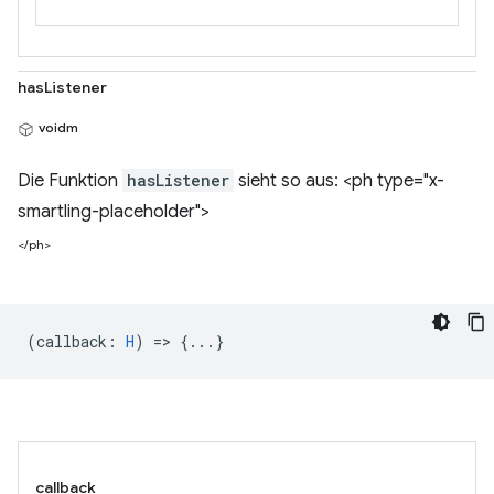
hasListener
voidm
Die Funktion
hasListener
sieht so aus: <ph type="x-
smartling-placeholder">
</ph>
(
callback
:
H
) => {...}
callback