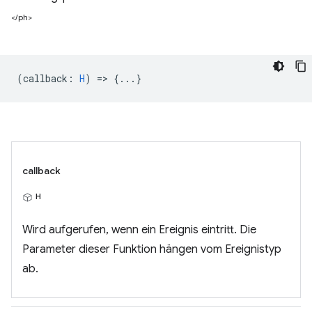
</ph>
(
callback
:
H
) => {...}
callback
H
Wird aufgerufen, wenn ein Ereignis eintritt. Die
Parameter dieser Funktion hängen vom Ereignistyp
ab.