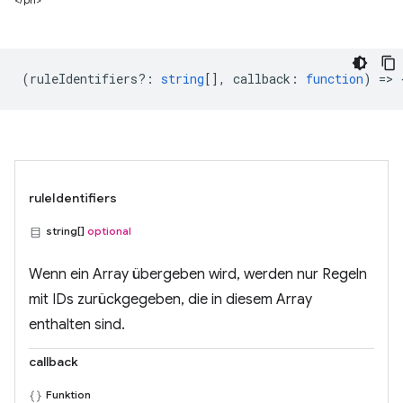
(
ruleIdentifiers?
:
string
[],
callback
:
function
) => 
ruleIdentifiers
string[]
optional
Wenn ein Array übergeben wird, werden nur Regeln
mit IDs zurückgegeben, die in diesem Array
enthalten sind.
callback
Funktion