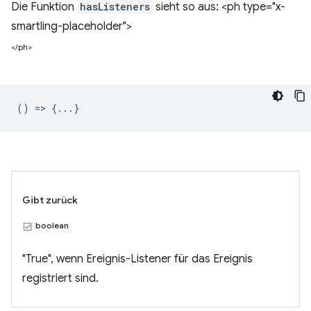
Die Funktion
hasListeners
sieht so aus: <ph type="x-
smartling-placeholder">
</ph>
() => {...}
Gibt zurück
boolean
"True", wenn Ereignis-Listener für das Ereignis
registriert sind.