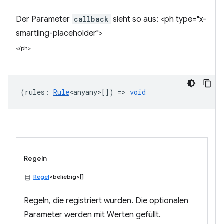
Der Parameter
callback
sieht so aus: <ph type="x-
smartling-placeholder">
</ph>
(
rules
:
Rule
<anyany>
[]) =>
void
Regeln
Regel
<beliebig>[]
Regeln, die registriert wurden. Die optionalen
Parameter werden mit Werten gefüllt.