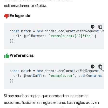
extremadamente rápida.
En lugar de
co
nst
ma
t
ch
=
ne
w
chrome.declara
t
iveWebReques
t
.Req
url
:
{
urlMa
t
ches
:
"example.com/[^?]*foo"
}
}
);
Preferencias
co
nst
ma
t
ch
=
ne
w
chrome.declara
t
iveWebReques
t
.Req
url
:
{
hos
t
Su
ff
ix
:
"example.com"
,
pa
t
hCo
nta
i
ns
:
"
}
);
Si hay muchas reglas que comparten las mismas
acciones, fusiona las reglas en una. Las reglas activan