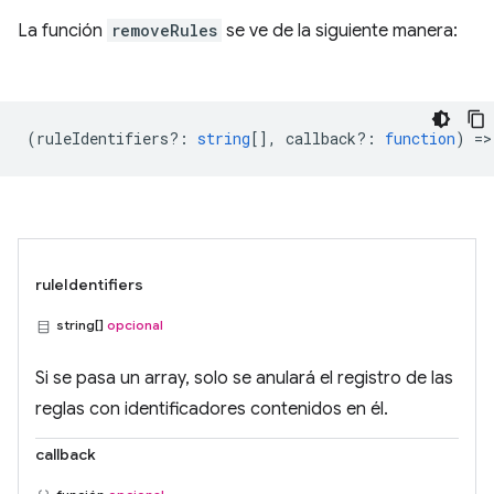
La función
removeRules
se ve de la siguiente manera:
(
ruleIdentifiers?
:
string
[],
callback?
:
function
) =>
ruleIdentifiers
string[]
opcional
Si se pasa un array, solo se anulará el registro de las
reglas con identificadores contenidos en él.
callback