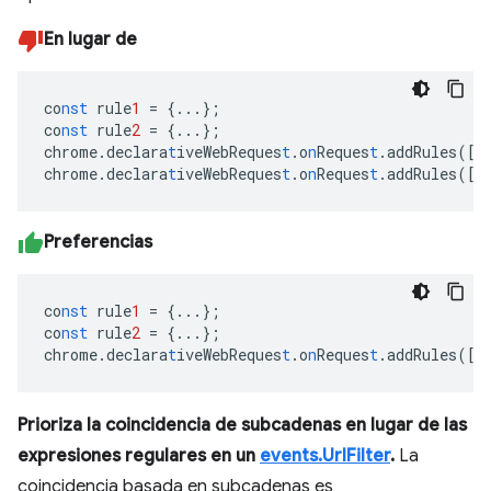
En lugar de
co
nst
rule
1
=
{
...
}
;
co
nst
rule
2
=
{
...
}
;
chrome.declara
t
iveWebReques
t
.o
n
Reques
t
.addRules(
[
r
chrome.declara
t
iveWebReques
t
.o
n
Reques
t
.addRules(
[
r
Preferencias
co
nst
rule
1
=
{
...
}
;
co
nst
rule
2
=
{
...
}
;
chrome.declara
t
iveWebReques
t
.o
n
Reques
t
.addRules(
[
r
Prioriza la coincidencia de subcadenas en lugar de las
expresiones regulares en un
events.UrlFilter
.
La
coincidencia basada en subcadenas es