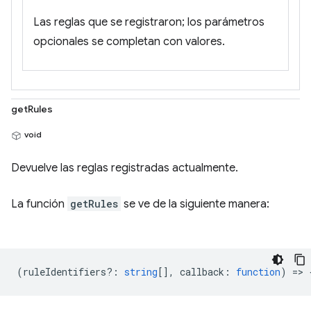
Las reglas que se registraron; los parámetros
opcionales se completan con valores.
getRules
void
Devuelve las reglas registradas actualmente.
La función
getRules
se ve de la siguiente manera:
(
ruleIdentifiers?
:
string
[],
callback
:
function
) => 