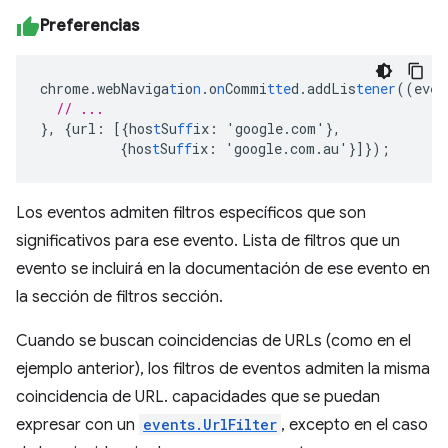
Preferencias
chrome.webNaviga
t
io
n
.o
n
Commi
tte
d.addLis
tener
((eve
n
// ...
},
{
url
:
[{
hos
t
Su
ff
ix
:
'google.com'
},
{
hos
t
Su
ff
ix
:
'google.com.au'
}]}
);
Los eventos admiten filtros específicos que son
significativos para ese evento. Lista de filtros que un
evento se incluirá en la documentación de ese evento en
la sección de filtros sección.
Cuando se buscan coincidencias de URLs (como en el
ejemplo anterior), los filtros de eventos admiten la misma
coincidencia de URL. capacidades que se puedan
expresar con un
events.UrlFilter
, excepto en el caso