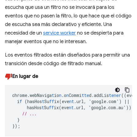
escucha que usa un filtro no se invocará para los
eventos que no pasen la filtro, lo que hace que el código
de escucha sea más declarativo y eficiente. Una
necesidad de un
service worker
no se despierta para
manejar eventos que no le interesan.
Los eventos filtrados están diseñados para permitir una
transición desde código de filtrado manual.
En lugar de
chrome.webNaviga
t
io
n
.o
n
Commi
tte
d.addLis
tener
((eve
n
i
f
(hasHos
t
Su
ff
ix(eve
nt
.url
,
'google.com')
||
hasHos
t
Su
ff
ix(eve
nt
.url
,
'google.com.au'))
{
// ...
}
}
);