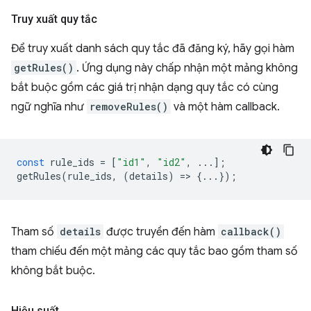
Truy xuất quy tắc
Để truy xuất danh sách quy tắc đã đăng ký, hãy gọi hàm
getRules()
. Ứng dụng này chấp nhận một mảng không
bắt buộc gồm các giá trị nhận dạng quy tắc có cùng
ngữ nghĩa như
removeRules()
và một hàm callback.
const
rule_ids
=
[
"id1"
,
"id2"
,
...];
getRules
(
rule_ids
,
(
details
)
=
>
{...});
Tham số
details
được truyền đến hàm
callback()
tham chiếu đến một mảng các quy tắc bao gồm tham số
không bắt buộc.
Hiệu suất