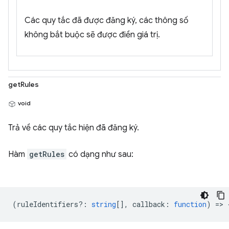
Các quy tắc đã được đăng ký, các thông số
không bắt buộc sẽ được điền giá trị.
getRules
void
Trả về các quy tắc hiện đã đăng ký.
Hàm
getRules
có dạng như sau:
(
ruleIdentifiers?
:
string
[],
callback
:
function
) => 