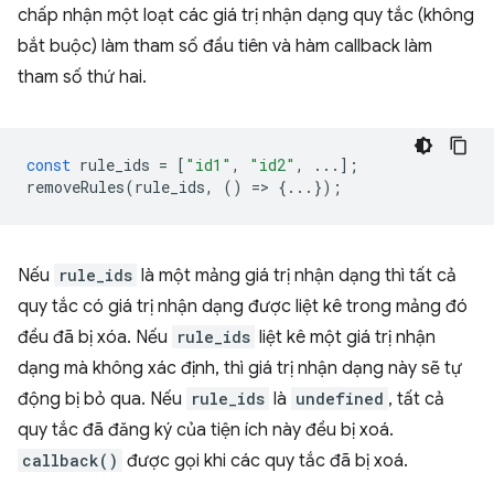
chấp nhận một loạt các giá trị nhận dạng quy tắc (không
bắt buộc) làm tham số đầu tiên và hàm callback làm
tham số thứ hai.
const
rule_ids
=
[
"id1"
,
"id2"
,
...];
removeRules
(
rule_ids
,
()
=
>
{...});
Nếu
rule_ids
là một mảng giá trị nhận dạng thì tất cả
quy tắc có giá trị nhận dạng được liệt kê trong mảng đó
đều đã bị xóa. Nếu
rule_ids
liệt kê một giá trị nhận
dạng mà không xác định, thì giá trị nhận dạng này sẽ tự
động bị bỏ qua. Nếu
rule_ids
là
undefined
, tất cả
quy tắc đã đăng ký của tiện ích này đều bị xoá.
callback()
được gọi khi các quy tắc đã bị xoá.