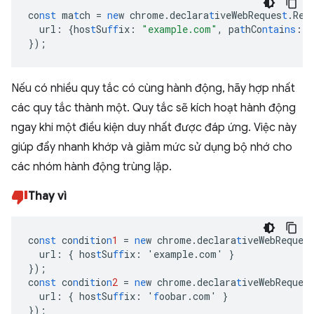
co
nst
ma
t
ch
=
ne
w
chrome.declara
t
iveWebReques
t
.Req
url
:
{
hos
t
Su
ff
ix
:
"example.com"
,
pa
t
hCo
nta
i
ns
:
"
}
);
Nếu có nhiều quy tắc có cùng hành động, hãy hợp nhất
các quy tắc thành một. Quy tắc sẽ kích hoạt hành động
ngay khi một điều kiện duy nhất được đáp ứng. Việc này
giúp đẩy nhanh khớp và giảm mức sử dụng bộ nhớ cho
các nhóm hành động trùng lặp.
Thay vì
co
nst
co
n
di
t
io
n
1
=
ne
w
chrome.declara
t
iveWebReques
url
:
{
hos
t
Su
ff
ix
:
'example.com'
}
}
);
co
nst
co
n
di
t
io
n
2
=
ne
w
chrome.declara
t
iveWebReques
url
:
{
hos
t
Su
ff
ix
:
'
f
oobar.com'
}
}
);