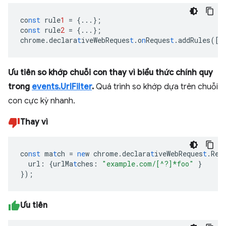
co
nst
rule
1
=
{
...
}
;
co
nst
rule
2
=
{
...
}
;
chrome.declara
t
iveWebReques
t
.o
n
Reques
t
.addRules(
[
r
Ưu tiên so khớp chuỗi con thay vì biểu thức chính quy
trong
events.UrlFilter
.
Quá trình so khớp dựa trên chuỗi
con cực kỳ nhanh.
Thay vì
co
nst
ma
t
ch
=
ne
w
chrome.declara
t
iveWebReques
t
.Req
url
:
{
urlMa
t
ches
:
"example.com/[^?]*foo"
}
}
);
Ưu tiên