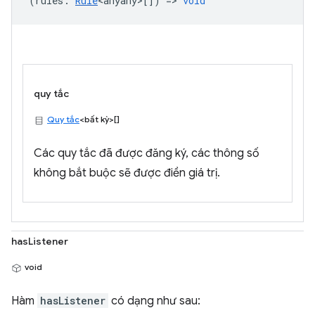
(
rules
:
Rule
<anyany>
[]) =>
void
quy tắc
Quy tắc
<bất kỳ>[]
Các quy tắc đã được đăng ký, các thông số
không bắt buộc sẽ được điền giá trị.
hasListener
void
Hàm
hasListener
có dạng như sau: