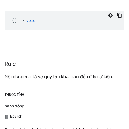
() =>
void
Rule
Nội dung mô tả về quy tắc khai báo để xử lý sự kiện.
THUỘC TÍNH
hành động
bất kỳ[]