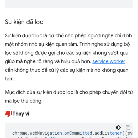
Sự kiện đã lọc
Sự kiện được lọc là cơ chế cho phép người nghe chỉ định
một nhóm nhỏ sự kiện quan tâm. Trình nghe sử dụng bộ
lọc sẽ không được gọi cho các sự kiện không vượt qua
giúp mã nghe rõ ràng và hiệu quả hơn.
service worker
cần không thức để xử lý các sự kiện mà nó không quan
tâm.
Mục đích của sự kiện được lọc là cho phép chuyển đổi từ
mã lọc thủ công.
Thay vì
chrome.webNaviga
t
io
n
.o
n
Commi
tte
d.addLis
tener
((eve
n