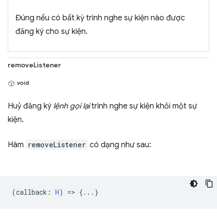
Đúng nếu có bất kỳ trình nghe sự kiện nào được
đăng ký cho sự kiện.
removeListener
void
Huỷ đăng ký
lệnh gọi lại
trình nghe sự kiện khỏi một sự
kiện.
Hàm
removeListener
có dạng như sau:
(
callback
:
H
) => {...}