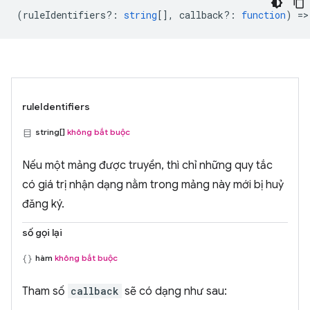
(
ruleIdentifiers?
:
string
[],
callback?
:
function
) =>
ruleIdentifiers
string[]
không bắt buộc
Nếu một mảng được truyền, thì chỉ những quy tắc
có giá trị nhận dạng nằm trong mảng này mới bị huỷ
đăng ký.
số gọi lại
hàm
không bắt buộc
Tham số
callback
sẽ có dạng như sau: