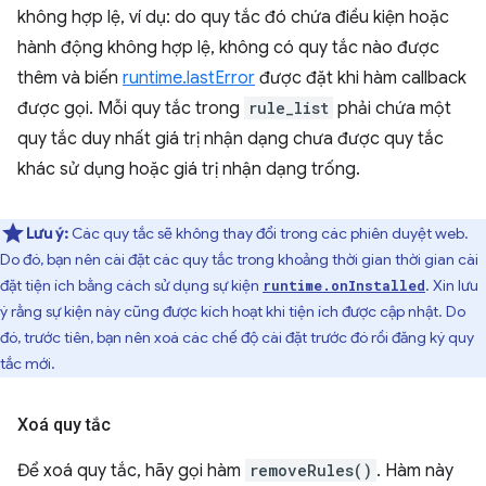
không hợp lệ, ví dụ: do quy tắc đó chứa điều kiện hoặc
hành động không hợp lệ, không có quy tắc nào được
thêm và biến
runtime.lastError
được đặt khi hàm callback
được gọi. Mỗi quy tắc trong
rule_list
phải chứa một
quy tắc duy nhất giá trị nhận dạng chưa được quy tắc
khác sử dụng hoặc giá trị nhận dạng trống.
Lưu ý:
Các quy tắc sẽ không thay đổi trong các phiên duyệt web.
Do đó, bạn nên cài đặt các quy tắc trong khoảng thời gian thời gian cài
đặt tiện ích bằng cách sử dụng sự kiện
. Xin lưu
runtime.onInstalled
ý rằng sự kiện này cũng được kích hoạt khi tiện ích được cập nhật. Do
đó, trước tiên, bạn nên xoá các chế độ cài đặt trước đó rồi đăng ký quy
tắc mới.
Xoá quy tắc
Để xoá quy tắc, hãy gọi hàm
removeRules()
. Hàm này