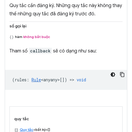
Quy tắc cần đăng ký. Những quy tắc này không thay
thế những quy tắc đã đăng ký trước đó.
số gọi lại
hàm
không bắt buộc
Tham số
callback
sẽ có dạng như sau:
(
rules
:
Rule
<anyany>
[]) =>
void
quy tắc
Quy tắc
<bất kỳ>[]