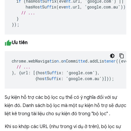
i
f
(hasHos
t
Su
ff
ix(eve
nt
.url
,
'google.com')
||
hasHos
t
Su
ff
ix(eve
nt
.url
,
'google.com.au'))
{
// ...
}
}
);
Ưu tiên
chrome.webNaviga
t
io
n
.o
n
Commi
tte
d.addLis
tener
((eve
n
// ...
},
{
url
:
[{
hos
t
Su
ff
ix
:
'google.com'
},
{
hos
t
Su
ff
ix
:
'google.com.au'
}]}
);
Sự kiện hỗ trợ các bộ lọc cụ thể có ý nghĩa đối với sự
kiện đó. Danh sách bộ lọc mà một sự kiện hỗ trợ sẽ được
liệt kê trong tài liệu cho sự kiện đó trong "bộ lọc" .
Khi so khớp các URL (như trong ví dụ ở trên), bộ lọc sự