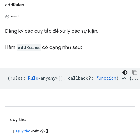
addRules
void
Đăng ký các quy tắc để xử lý các sự kiện.
Hàm
addRules
có dạng như sau:
(
rules
:
Rule
<anyany>
[],
callback?
:
function
) => {...
quy tắc
Quy tắc
<bất kỳ>[]