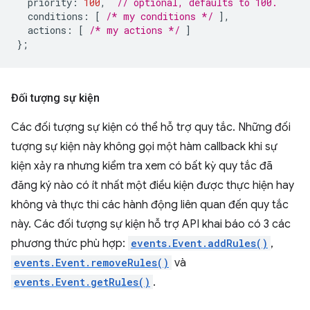
priority
:
100
,
// optional, defaults to 100.
conditions
:
[
/* my conditions */
],
actions
:
[
/* my actions */
]
};
Đối tượng sự kiện
Các đối tượng sự kiện có thể hỗ trợ quy tắc. Những đối
tượng sự kiện này không gọi một hàm callback khi sự
kiện xảy ra nhưng kiểm tra xem có bất kỳ quy tắc đã
đăng ký nào có ít nhất một điều kiện được thực hiện hay
không và thực thi các hành động liên quan đến quy tắc
này. Các đối tượng sự kiện hỗ trợ API khai báo có 3 các
phương thức phù hợp:
events.Event.addRules()
,
events.Event.removeRules()
và
events.Event.getRules()
.