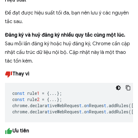
Để đạt được hiệu suất tối đa, bạn nên lưu ý các nguyên
tắc sau.
Đăng ký và huỷ đăng ký nhiều quy tắc cùng một lúc.
Sau mỗi lần đăng ký hoặc huỷ đăng ký, Chrome cần cập
nhật cấu trúc dữ liệu nội bộ. Cập nhật này là một thao
tác tốn kém.
Thay vì
co
nst
rule
1
=
{
...
}
;
co
nst
rule
2
=
{
...
}
;
chrome.declara
t
iveWebReques
t
.o
n
Reques
t
.addRules(
[
r
chrome.declara
t
iveWebReques
t
.o
n
Reques
t
.addRules(
[
r
Ưu tiên