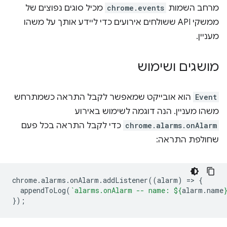
מרחב השמות
chrome.events
מכיל סוגים נפוצים של
ממשקי API ששולחים אירועים כדי ליידע אותך על משהו
מעניין.
מושגים ושימוש
Event
הוא אובייקט שמאפשר לקבל התראה כשמתרחש
משהו מעניין. הנה דוגמה לשימוש באירוע
chrome.alarms.onAlarm
כדי לקבל התראה בכל פעם
שחולפת התראה:
chrome
.
alarms
.
onAlarm
.
addListener
((
alarm
)
=
>
{
appendToLog
(
`alarms.onAlarm -- name: 
${
alarm
.
name
});