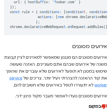
url
:
{
hos
t
Su
ff
ix
:
'
f
oobar.com'
}
}
);
co
nst
rule
=
{
co
n
di
t
io
ns
:
[
co
n
di
t
io
n
1
,
co
n
di
t
io
n
2
ac
t
io
ns
:
[
ne
w
chrome.declara
t
iveWebR
}
;
chrome.declara
t
iveWebReques
t
.o
n
Reques
t
.addRules(
[
r
אירועים מסוננים
אירועים מסוננים הם מנגנון שמאפשר למאזינים לציין קבוצת
משנה של אירועים שבהם אתם מעוניינים. האזנה שעושה
שימוש במסנן לא תופעל לאירועים שלא עוברים את שהופך
את קוד ההאזנה להצהרתי ויעיל יותר. צריכים של
service
worker
לא יתעוררו לטפל באירועים שלא חשובים להם.
אירועים מסוננים נועדו לאפשר מעבר מקוד סינון ידני.
במקום