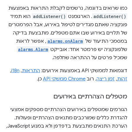
כמו שרואים בדוגמה, נרשמים לקבלת התראות באמצעות
addListener()
. הארגומנט
addListener()
הוא תמיד
פונקציה שאתם מגדירים לטיפול באירוע, אבל הפרמטרים
של תלויים באירוע שבו אתם מטפלים. מתבצעת בדיקה
במסמכי התיעוד של
alarms.onAlarm
, אפשר לראות
שלפונקציה יש פרמטר אחד: אובייקט
alarms.Alarm
שמכיל פרטים על ההתראה שחלפה.
דוגמאות לממשקי API באמצעות אירועים:
התראות
,
i18n
,
זהות
,
זמן ריצה
. רוב
Chrome ממשקי API
כן.
מטפלים הצהרתיים באירועים
הגורמים שמטפלים באירועים הצהרתיים מספקים אמצעי
להגדרת כללים שמורכבים מתנאים הצהרתיים ופעולות.
הערכת התנאים מתבצעת בדפדפן ולא במנוע JavaScript,