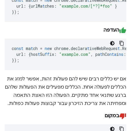
co
nst
ma
t
ch
=
ne
w
chrome.declara
t
iveWebReques
t
.Req
url
:
{
urlMa
t
ches
:
"example.com/[^?]*foo"
}
}
);
העדפה
co
nst
ma
t
ch
=
ne
w
chrome.declara
t
iveWebReques
t
.Req
url
:
{
hos
t
Su
ff
ix
:
"example.com"
,
pa
t
hCo
nta
i
ns
:
"
}
);
אם יש כללים רבים שיש להם פעולות זהות, אפשר למזג את
הכללים לפעולה אחת. הכללים מפעילים את הפעולות שלהם
ברגע שתנאי אחד מתקיים. הפעולה הזו האצת התאמה
ומפחיתה את צריכת הזיכרון עבור קבוצות פעולות כפולות.
במקום