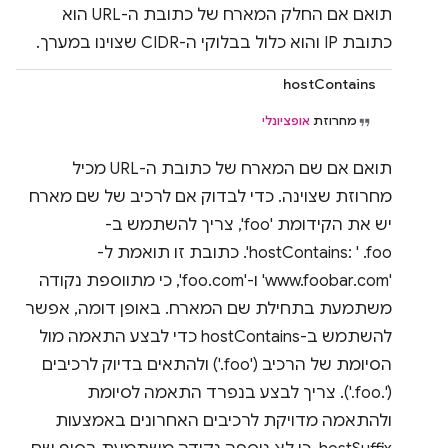
תואם אם החלק המארח של כתובת ה-URL הוא
כתובת IP והוא כלול בבלוקי ה-CIDR שצוינו במערך.
hostContains
מחרוזת
אופציונלי
תואם אם שם המארח של כתובת ה-URL מכיל
מחרוזת שצוינה. כדי לבדוק אם לרכיב של שם מארח
יש את הקידומת 'foo', צריך להשתמש ב-
hostContains: ' .foo'. כתובת זו תואמת ל-
'www.foobar.com' ו-'foo.com', כי מתווספת נקודה
משתמעת בתחילת שם המארח. באופן דומה, אפשר
להשתמש ב-hostContains כדי לבצע התאמה מול
הסיומת של הרכיב ('foo.') ולהתאים בדיוק לרכיבים
('.foo.'). צריך לבצע בנפרד התאמה לסיומת
ולהתאמה מדויקת לרכיבים האחרונים באמצעות