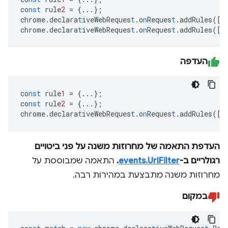
co
nst
rule
2
=
{
...
}
;
chrome.declara
t
iveWebReques
t
.o
n
Reques
t
.addRules(
[
r
chrome.declara
t
iveWebReques
t
.o
n
Reques
t
.addRules(
[
r
העדפה
co
nst
rule
1
=
{
...
}
;
co
nst
rule
2
=
{
...
}
;
chrome.declara
t
iveWebReques
t
.o
n
Reques
t
.addRules(
[
r
העדפת התאמה של מחרוזות משנה על פני ביטויים
רגולריים ב-
events.UrlFilter
.
התאמה שמבוססת על
מחרוזות משנה מתבצעת במהירות רבה.
במקום