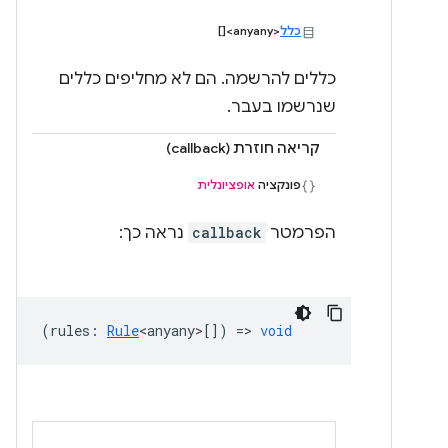
כלל
<anyany>[]
כללים להרשמה. הם לא מחליפים כללים
שנרשמו בעבר.
קריאה חוזרת (callback)
פונקציה
אופציונלית
הפרמטר
callback
נראה כך:
(
rules
:
Rule
<anyany>
[]) =>
void