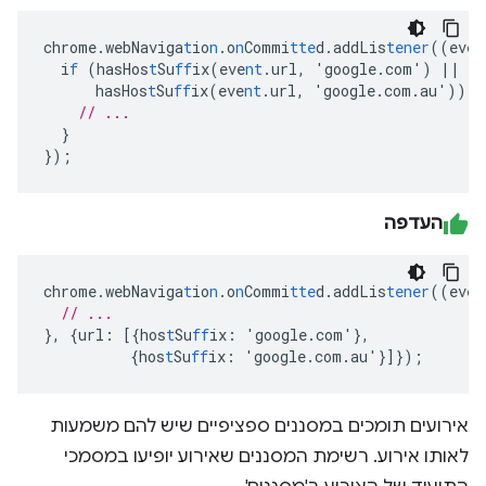
chrome.webNaviga
t
io
n
.o
n
Commi
tte
d.addLis
tener
((eve
n
i
f
(hasHos
t
Su
ff
ix(eve
nt
.url
,
'google.com')
||
hasHos
t
Su
ff
ix(eve
nt
.url
,
'google.com.au'))
{
// ...
}
}
);
העדפה
chrome.webNaviga
t
io
n
.o
n
Commi
tte
d.addLis
tener
((eve
n
// ...
},
{
url
:
[{
hos
t
Su
ff
ix
:
'google.com'
},
{
hos
t
Su
ff
ix
:
'google.com.au'
}]}
);
אירועים תומכים במסננים ספציפיים שיש להם משמעות
לאותו אירוע. רשימת המסננים שאירוע יופיעו במסמכי