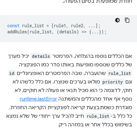
חוזרת שמופעלת בסיום הפעולה.
const
rule_list
=
[
rule1
,
rule2
,
...];
addRules
(
rule_list
,
(
details
)
=
>
{...});
אם הכללים נוספו בהצלחה, הפרמטר
details
יכיל מערך
של כללים שנוספו מופיעות באותו סדר כמו הפונקציה
rule_list
שהועברה, שבה הפרמטרים האופציונליים
id
וגם
priority
מולאו בערכים שנוצרו. אם כלל כלשהו לא
חוקי, לדוגמה כי הוא מכיל תנאי או פעולה לא חוקיים, לא
נוסף אף אחד מהכללים והמשתנה
runtime.lastError
מוגדרת כשמתבצעת קריאה לפונקציית הקריאה החוזרת.
כל כלל ב-
rule_list
חייב להכיל ערך ייחודי של שלא נמצא
בשימוש בכלל אחר או במזהה ריק.