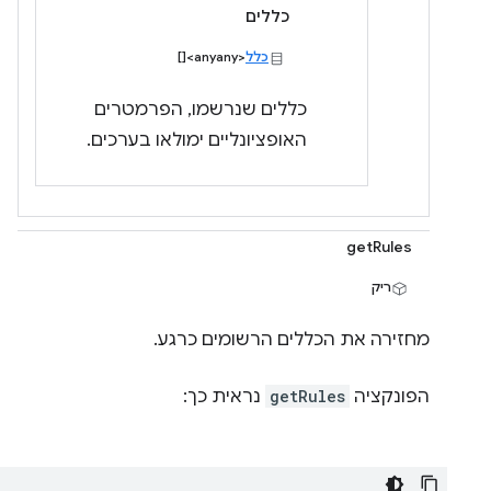
כללים
כלל
<anyany>[]
כללים שנרשמו, הפרמטרים
האופציונליים ימולאו בערכים.
getRules
ריק
מחזירה את הכללים הרשומים כרגע.
הפונקציה
getRules
נראית כך: