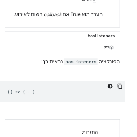
הערך הוא True אם
callback
רשום לאירוע.
hasListeners
ריק
הפונקציה
hasListeners
נראית כך:
() => {...}
החזרות