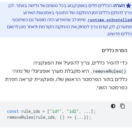
הערה:
הכללים חלים באופן קבוע בכל סשנים של גלישה באתר. לכן
צריך להתקין כללים זמן ההתקנה של התוסף באמצעות האירוע
. שימו לב שהאירוע הזה מופעל גם כשתוסף
runtime.onInstalled
מתעדכן. לכן, קודם צריך למחוק את ההתקנה הקודמת ולאחר מכן לרשום
כללים חדשים.
הסרת כללים
כדי להסיר כללים, צריך להפעיל את הפונקציה
removeRules()
. היא מקבלת מערך אופציונלי של מזהי
כללים בתור הפרמטר הראשון שלו, ופונקציית קריאה חוזרת
כפרמטר השני.
const
rule_ids
=
[
"id1"
,
"id2"
,
...];
removeRules
(
rule_ids
,
()
=
>
{...});