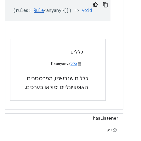
(
rules
:
Rule
<anyany>
[]) =>
void
כללים
כלל
<anyany>[]
כללים שנרשמו, הפרמטרים
האופציונליים ימולאו בערכים.
hasListener
ריק