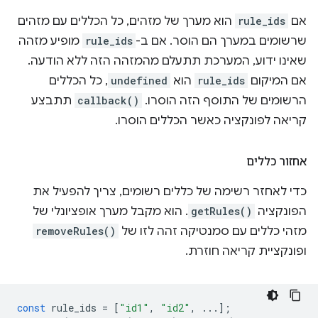
אם
rule_ids
הוא מערך של מזהים, כל הכללים עם מזהים
שרשומים במערך הם הוסר. אם ב-
rule_ids
מופיע מזהה
שאינו ידוע, המערכת תתעלם מהמזהה הזה ללא הודעה.
אם המיקום
rule_ids
הוא
undefined
, כל הכללים
הרשומים של התוסף הזה הוסרו.
callback()
תתבצע
קריאה לפונקציה כאשר הכללים הוסרו.
אחזור כללים
כדי לאחזר רשימה של כללים רשומים, צריך להפעיל את
הפונקציה
getRules()
. הוא מקבל מערך אופציונלי של
מזהי כללים עם סמנטיקה זהה לזו של
removeRules()
ופונקציית קריאה חוזרת.
const
rule_ids
=
[
"id1"
,
"id2"
,
...];