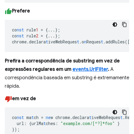
Prefere
co
nst
rule
1
=
{
...
}
;
co
nst
rule
2
=
{
...
}
;
chrome.declara
t
iveWebReques
t
.o
n
Reques
t
.addRules(
[
r
Prefira a correspondência de substring em vez de
expressões regulares em um
events.UrlFilter
.
A
correspondência baseada em substring é extremamente
rápida.
em vez de
co
nst
ma
t
ch
=
ne
w
chrome.declara
t
iveWebReques
t
.Req
url
:
{
urlMa
t
ches
:
"example.com/[^?]*foo"
}
}
);