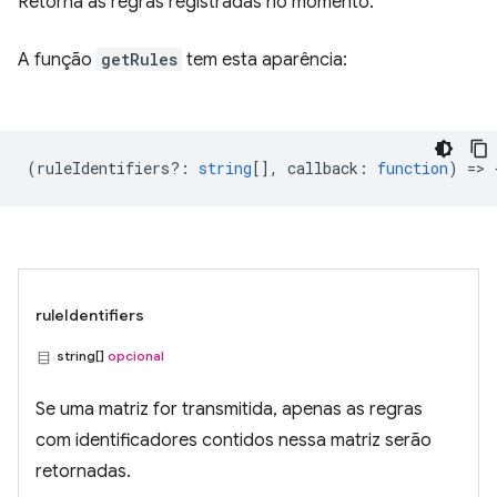
Retorna as regras registradas no momento.
A função
getRules
tem esta aparência:
(
ruleIdentifiers?
:
string
[],
callback
:
function
) => 
ruleIdentifiers
string[]
opcional
Se uma matriz for transmitida, apenas as regras
com identificadores contidos nessa matriz serão
retornadas.