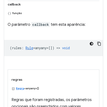
callback
função
O parâmetro
callback
tem esta aparência:
(
rules
:
Rule
<anyany>
[]) =>
void
regras
Regra
<anyany>[]
Regras que foram registradas, os parâmetros
opcionais são preenchidos com valores.