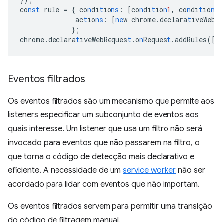
co
nst
rule
=
{
co
n
di
t
io
ns
:
[
co
n
di
t
io
n
1
,
co
n
di
t
io
n
2
ac
t
io
ns
:
[
ne
w
chrome.declara
t
iveWebR
}
;
chrome.declara
t
iveWebReques
t
.o
n
Reques
t
.addRules(
[
r
Eventos filtrados
Os eventos filtrados são um mecanismo que permite aos
listeners especificar um subconjunto de eventos aos
quais interesse. Um listener que usa um filtro não será
invocado para eventos que não passarem na filtro, o
que torna o código de detecção mais declarativo e
eficiente. A necessidade de um
service worker
não ser
acordado para lidar com eventos que não importam.
Os eventos filtrados servem para permitir uma transição
do código de filtragem manual.