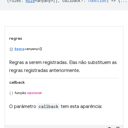
(
rules
:
Rule
<anyany>
[],
callback?
:
function
) => {...
regras
Regra
<anyany>[]
Regras a serem registradas. Elas não substituem as
regras registradas anteriormente.
callback
função
opcional
O parâmetro
callback
tem esta aparência: