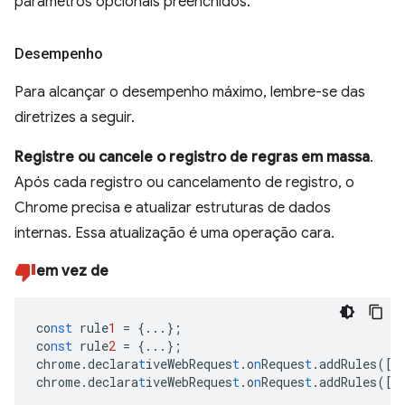
parâmetros opcionais preenchidos.
Desempenho
Para alcançar o desempenho máximo, lembre-se das
diretrizes a seguir.
Registre ou cancele o registro de regras em massa
.
Após cada registro ou cancelamento de registro, o
Chrome precisa e atualizar estruturas de dados
internas. Essa atualização é uma operação cara.
em vez de
co
nst
rule
1
=
{
...
}
;
co
nst
rule
2
=
{
...
}
;
chrome.declara
t
iveWebReques
t
.o
n
Reques
t
.addRules(
[
r
chrome.declara
t
iveWebReques
t
.o
n
Reques
t
.addRules(
[
r