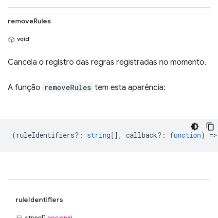
removeRules
void
Cancela o registro das regras registradas no momento.
A função
removeRules
tem esta aparência:
(
ruleIdentifiers?
:
string
[],
callback?
:
function
) =>
ruleIdentifiers
string[]
opcional