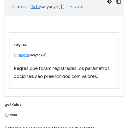
(
rules
:
Rule
<anyany>
[]) =>
void
regras
Regra
<anyany>[]
Regras que foram registradas, os parâmetros
opcionais são preenchidos com valores.
getRules
void