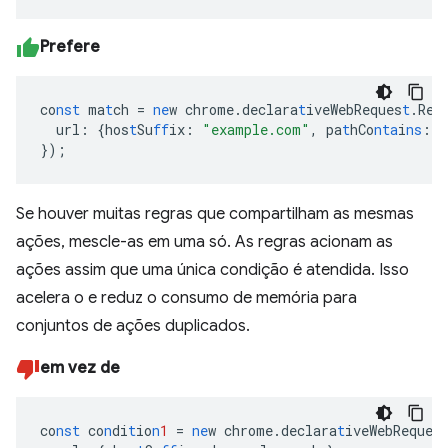
Prefere
co
nst
ma
t
ch
=
ne
w
chrome.declara
t
iveWebReques
t
.Req
url
:
{
hos
t
Su
ff
ix
:
"example.com"
,
pa
t
hCo
nta
i
ns
:
"
}
);
Se houver muitas regras que compartilham as mesmas
ações, mescle-as em uma só. As regras acionam as
ações assim que uma única condição é atendida. Isso
acelera o e reduz o consumo de memória para
conjuntos de ações duplicados.
em vez de
co
nst
co
n
di
t
io
n
1
=
ne
w
chrome.declara
t
iveWebReques