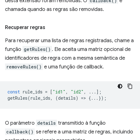
desta extensão foram removidas. O
callback()
é
chamada quando as regras são removidas.
Recuperar regras
Para recuperar uma lista de regras registradas, chame a
função
getRules()
. Ele aceita uma matriz opcional de
identificadores de regra com a mesma semântica de
removeRules()
e uma função de callback.
const
rule_ids
=
[
"id1"
,
"id2"
,
...];
getRules
(
rule_ids
,
(
details
)
=
>
{...});
O parâmetro
details
transmitido à função
callback()
se refere a uma matriz de regras, incluindo