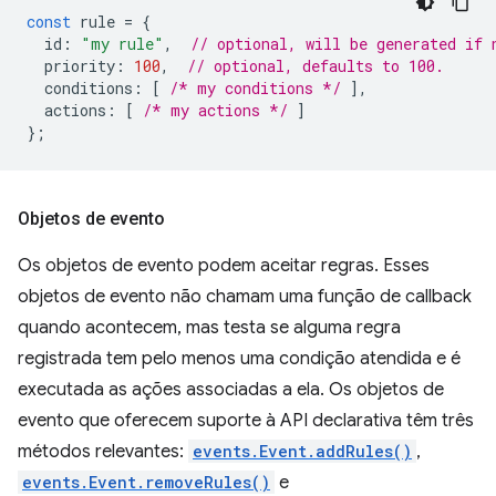
const
rule
=
{
id
:
"my rule"
,
// optional, will be generated if 
priority
:
100
,
// optional, defaults to 100.
conditions
:
[
/* my conditions */
],
actions
:
[
/* my actions */
]
};
Objetos de evento
Os objetos de evento podem aceitar regras. Esses
objetos de evento não chamam uma função de callback
quando acontecem, mas testa se alguma regra
registrada tem pelo menos uma condição atendida e é
executada as ações associadas a ela. Os objetos de
evento que oferecem suporte à API declarativa têm três
métodos relevantes:
events.Event.addRules()
,
events.Event.removeRules()
e