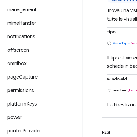
management
Trova una vis
tutte le visual
mime
Handler
tipo
notifications
ViewType
fac
offscreen
Il tipo di vis
omnibox
schede in ba
page
Capture
windowId
permissions
number
(faco
platform
Keys
La finestra in
power
printer
Provider
RESI