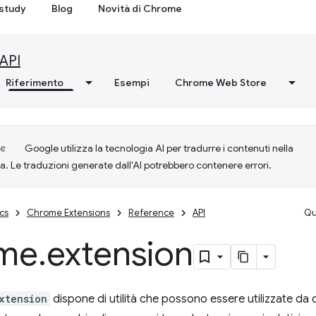
study
Blog
Novità di Chrome
API
Riferimento
Esempi
Chrome Web Store
Google utilizza la tecnologia AI per tradurre i contenuti nella
ta. Le traduzioni generate dall'AI potrebbero contenere errori.
cs
Chrome Extensions
Reference
API
Qu
me
.
extension
xtension
dispone di utilità che possono essere utilizzate da 