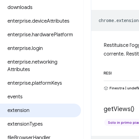
downloads
chrome
.
extension
enterprise
.
device
Attributes
enterprise
.
hardware
Platform
Restituisce l'o
enterprise
.
login
corrente. Resti
enterprise
.
networking
Attributes
RESI
enterprise
.
platform
Keys
Finestra | undef
events
get
Views(
)
extension
Solo in primo pi
extension
Types
file
Browser
Handler