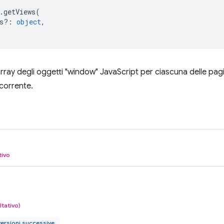
.
getViews
(
s?
:
object
,
array degli oggetti "window" JavaScript per ciascuna delle pagi
 corrente.
tivo
ltativo)
ersioni successive