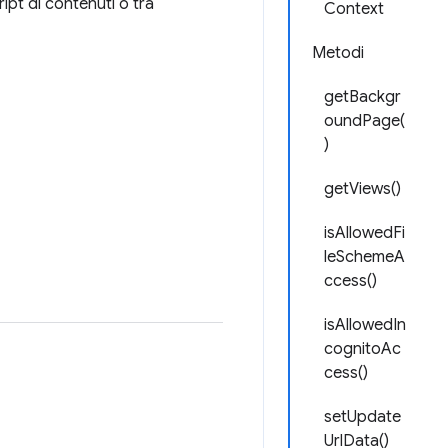
ript di contenuti o tra
Context
Metodi
getBackgr
oundPage(
)
getViews()
isAllowedFi
leSchemeA
ccess()
isAllowedIn
cognitoAc
cess()
setUpdate
UrlData()