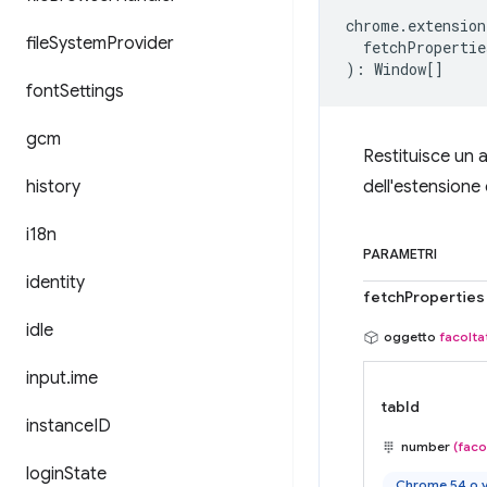
chrome
.
extension
file
System
Provider
fetchPropertie
)
:
Window
[]
font
Settings
gcm
Restituisce un 
history
dell'estensione
i18n
PARAMETRI
identity
fetchProperties
idle
oggetto
facolta
input
.
ime
tabId
instance
ID
number
(faco
login
State
Chrome 54 o v