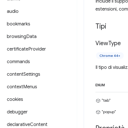
Include il suppo
estensioni, come
audio
bookmarks
Tipi
browsing
Data
View
Type
certificate
Provider
Chrome 44+
commands
Il tipo di visual
content
Settings
ENUM
context
Menus
cookies
"tab"
debugger
"popup"
declarative
Content