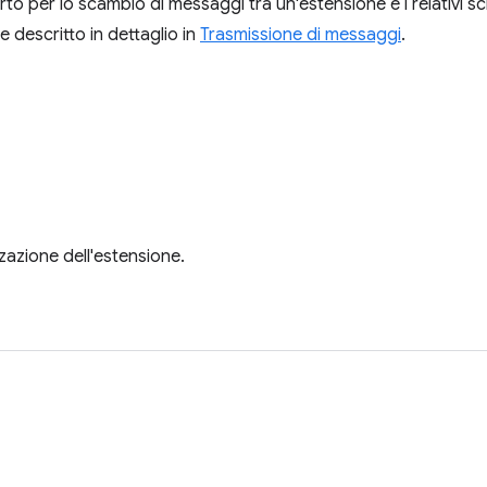
rto per lo scambio di messaggi tra un'estensione e i relativi sc
 descritto in dettaglio in
Trasmissione di messaggi
.
izzazione dell'estensione.