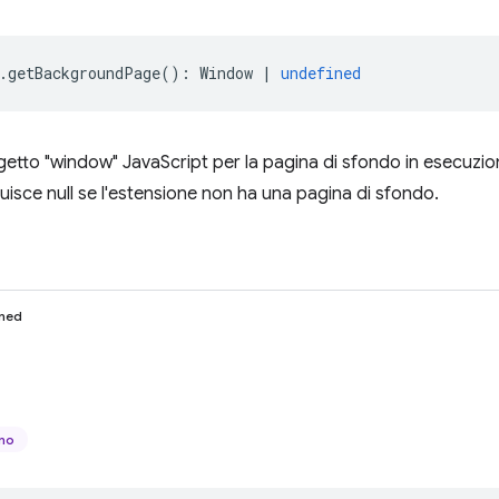
.
getBackgroundPage
()
:
Window
|
undefined
ggetto "window" JavaScript per la pagina di sfondo in esecuzion
tuisce null se l'estensione non ha una pagina di sfondo.
ined
ano