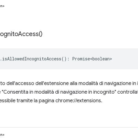
an>
cognito
Access(
)
.
isAllowedIncognitoAccess
()
:
Promise<boolean>
to dell'accesso dell'estensione alla modalità di navigazione i
 "Consentita in modalità di navigazione in incognito" controlla
ssibile tramite la pagina chrome://extensions.
an>