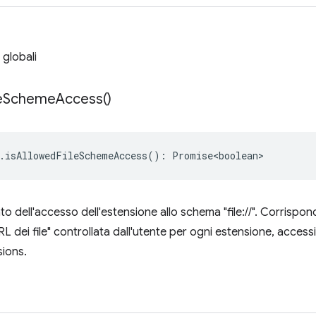
 globali
e
Scheme
Access(
)
.
isAllowedFileSchemeAccess
()
:
Promise<boolean>
to dell'accesso dell'estensione allo schema "file://". Corrispo
RL dei file" controllata dall'utente per ogni estensione, accessi
ions.