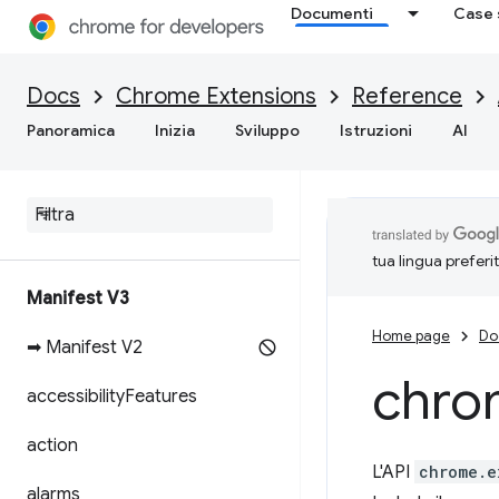
Documenti
Case 
Docs
Chrome Extensions
Reference
Panoramica
Inizia
Sviluppo
Istruzioni
AI
tua lingua preferi
Manifest V3
Home page
Do
➡ Manifest V2
chro
accessibility
Features
action
L'API
chrome.e
alarms