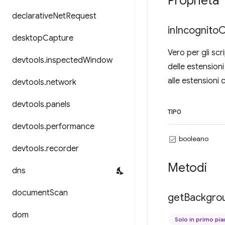
Proprietà
declarative
Net
Request
in
Incognito
C
desktop
Capture
Vero per gli scr
devtools
.
inspected
Window
delle estensioni
alle estensioni 
devtools
.
network
devtools
.
panels
TIPO
devtools
.
performance
booleano
devtools
.
recorder
Metodi
dns
document
Scan
get
Backgro
dom
Solo in primo pi