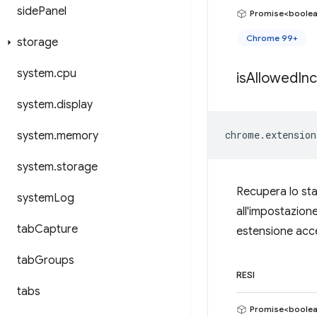
side
Panel
Promise<boole
Chrome 99+
storage
system
.
cpu
is
Allowed
In
system
.
display
chrome
.
extension
system
.
memory
system
.
storage
Recupera lo sta
system
Log
all'impostazione
tab
Capture
estensione acce
tab
Groups
RESI
tabs
Promise<boole