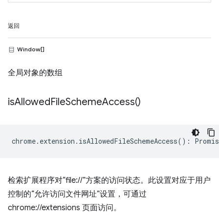
返回
Window[]
全局对象的数组
is
Allowed
File
Scheme
Access(
)
chrome
.
extension
.
isAllowedFileSchemeAccess
()
:
Promis
检索扩展程序对“file://”方案的访问状态。此设置对应于用户
控制的“允许访问文件网址”设置，可通过
chrome://extensions 页面访问。