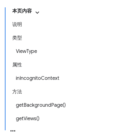
本页内容
说明
类型
ViewType
属性
inIncognitoContext
方法
getBackgroundPage()
getViews()