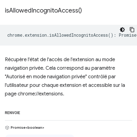
is
Allowed
Incognito
Access(
)
chrome
.
extension
.
isAllowedIncognitoAccess
()
:
Promise
Récupère l'état de l'accès de l'extension au mode
navigation privée. Cela correspond au paramètre
"Autorisé en mode navigation privée" contrôlé par
l'utilisateur pour chaque extension et accessible sur la
page chrome://extensions.
RENVOIE
Promise<boolean>