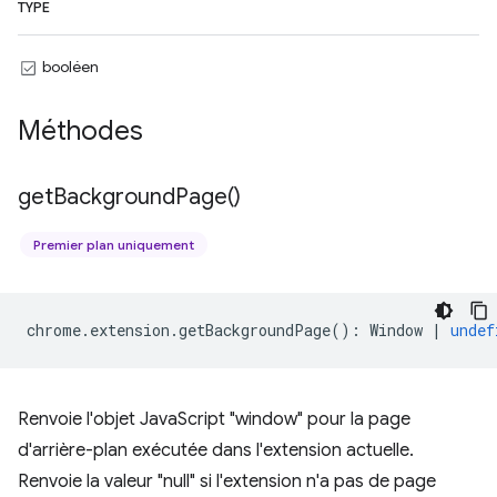
TYPE
booléen
Méthodes
get
Background
Page(
)
Premier plan uniquement
chrome
.
extension
.
getBackgroundPage
()
:
Window
|
undef
Renvoie l'objet JavaScript "window" pour la page
d'arrière-plan exécutée dans l'extension actuelle.
Renvoie la valeur "null" si l'extension n'a pas de page