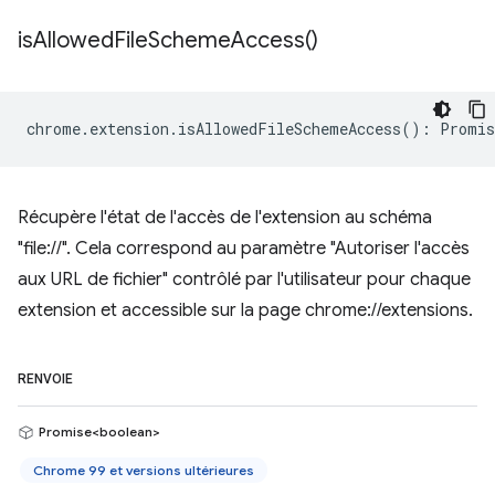
is
Allowed
File
Scheme
Access(
)
chrome
.
extension
.
isAllowedFileSchemeAccess
()
:
Promis
Récupère l'état de l'accès de l'extension au schéma
"file://". Cela correspond au paramètre "Autoriser l'accès
aux URL de fichier" contrôlé par l'utilisateur pour chaque
extension et accessible sur la page chrome://extensions.
RENVOIE
Promise<boolean>
Chrome 99 et versions ultérieures