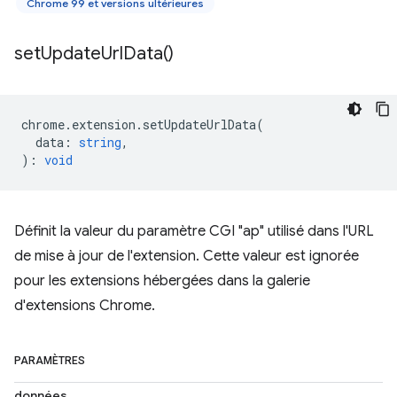
Chrome 99 et versions ultérieures
set
Update
Url
Data(
)
chrome
.
extension
.
setUpdateUrlData
(
data
:
string
,
)
:
void
Définit la valeur du paramètre CGI "ap" utilisé dans l'URL
de mise à jour de l'extension. Cette valeur est ignorée
pour les extensions hébergées dans la galerie
d'extensions Chrome.
PARAMÈTRES
données