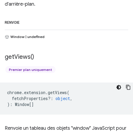
d'arrière-plan.
RENVOIE
Window | undefined
get
Views(
)
Premier plan uniquement
chrome
.
extension
.
getViews
(
fetchProperties?
:
object
,
)
:
Window
[]
Renvoie un tableau des objets "window" JavaScript pour