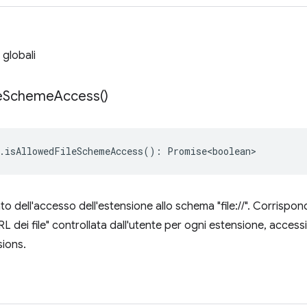
 globali
e
Scheme
Access(
)
.
isAllowedFileSchemeAccess
()
:
Promise<boolean>
to dell'accesso dell'estensione allo schema "file://". Corrispo
RL dei file" controllata dall'utente per ogni estensione, accessi
ions.