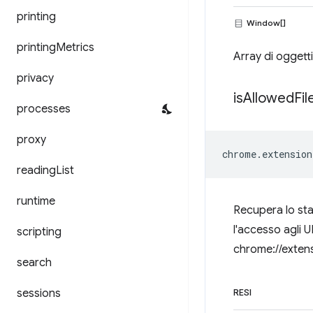
printing
Window[]
printing
Metrics
Array di oggetti
privacy
is
Allowed
Fil
processes
proxy
chrome
.
extension
reading
List
runtime
Recupera lo sta
l'accesso agli U
scripting
chrome://extens
search
sessions
RESI