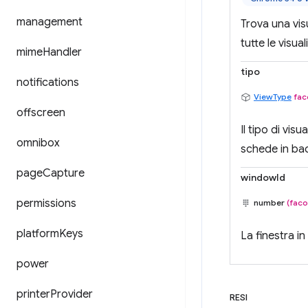
management
Trova una vis
tutte le visual
mime
Handler
tipo
notifications
ViewType
fac
offscreen
Il tipo di vis
omnibox
schede in ba
page
Capture
windowId
permissions
number
(faco
platform
Keys
La finestra in
power
printer
Provider
RESI