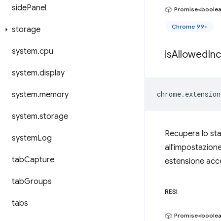
side
Panel
Promise<boole
Chrome 99+
storage
system
.
cpu
is
Allowed
In
system
.
display
chrome
.
extension
system
.
memory
system
.
storage
Recupera lo sta
system
Log
all'impostazione
tab
Capture
estensione acce
tab
Groups
RESI
tabs
Promise<boole