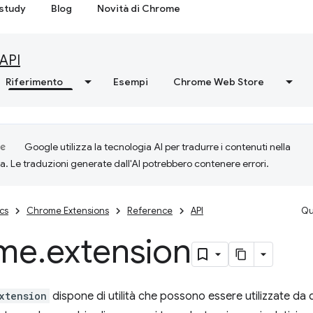
study
Blog
Novità di Chrome
API
Riferimento
Esempi
Chrome Web Store
Google utilizza la tecnologia AI per tradurre i contenuti nella
ta. Le traduzioni generate dall'AI potrebbero contenere errori.
cs
Chrome Extensions
Reference
API
Qu
me
.
extension
xtension
dispone di utilità che possono essere utilizzate da 