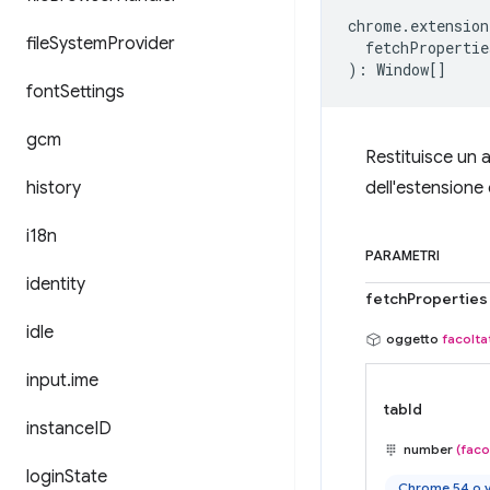
chrome
.
extension
file
System
Provider
fetchPropertie
)
:
Window
[]
font
Settings
gcm
Restituisce un 
history
dell'estensione
i18n
PARAMETRI
identity
fetchProperties
idle
oggetto
facolta
input
.
ime
tabId
instance
ID
number
(faco
login
State
Chrome 54 o v