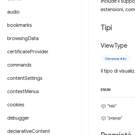
Include il suppo
estensioni, come
audio
bookmarks
Tipi
browsing
Data
View
Type
certificate
Provider
Chrome 44+
commands
Il tipo di visual
content
Settings
ENUM
context
Menus
cookies
"tab"
debugger
"popup"
declarative
Content