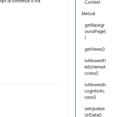
ript di contenuti o tra
Context
Metodi
getBackgr
oundPage(
)
getViews()
isAllowedFi
leSchemeA
ccess()
isAllowedIn
cognitoAc
cess()
setUpdate
UrlData()