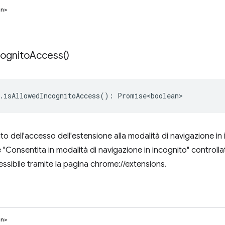
an>
cognito
Access(
)
.
isAllowedIncognitoAccess
()
:
Promise<boolean>
to dell'accesso dell'estensione alla modalità di navigazione i
 "Consentita in modalità di navigazione in incognito" controlla
ssibile tramite la pagina chrome://extensions.
an>