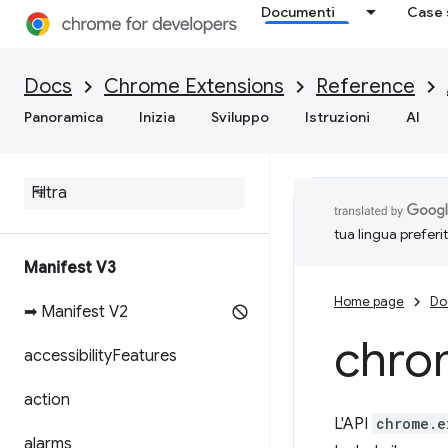
Documenti
Case 
Docs
Chrome Extensions
Reference
Panoramica
Inizia
Sviluppo
Istruzioni
AI
tua lingua preferi
Manifest V3
Home page
Do
➡ Manifest V2
chro
accessibility
Features
action
L'API
chrome.e
alarms