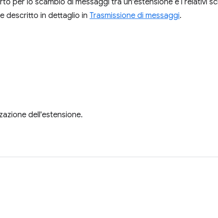
rto per lo scambio di messaggi tra un'estensione e i relativi sc
 descritto in dettaglio in
Trasmissione di messaggi
.
izzazione dell'estensione.