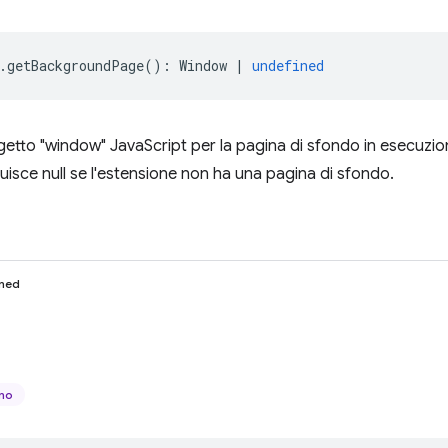
.
getBackgroundPage
()
:
Window
|
undefined
ggetto "window" JavaScript per la pagina di sfondo in esecuzion
tuisce null se l'estensione non ha una pagina di sfondo.
ined
ano