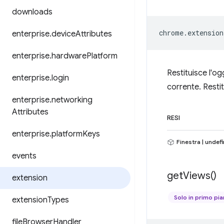
downloads
chrome
.
extension
enterprise
.
device
Attributes
enterprise
.
hardware
Platform
Restituisce l'o
enterprise
.
login
corrente. Resti
enterprise
.
networking
Attributes
RESI
enterprise
.
platform
Keys
Finestra | undef
events
get
Views(
)
extension
Solo in primo pi
extension
Types
file
Browser
Handler