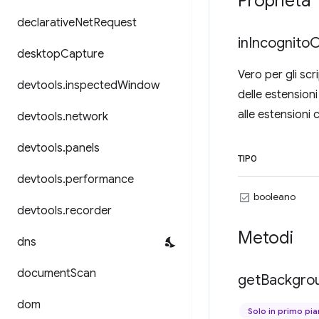
Proprietà
declarative
Net
Request
in
Incognito
C
desktop
Capture
Vero per gli scr
devtools
.
inspected
Window
delle estensioni
alle estensioni 
devtools
.
network
devtools
.
panels
TIPO
devtools
.
performance
booleano
devtools
.
recorder
Metodi
dns
document
Scan
get
Backgro
dom
Solo in primo pi