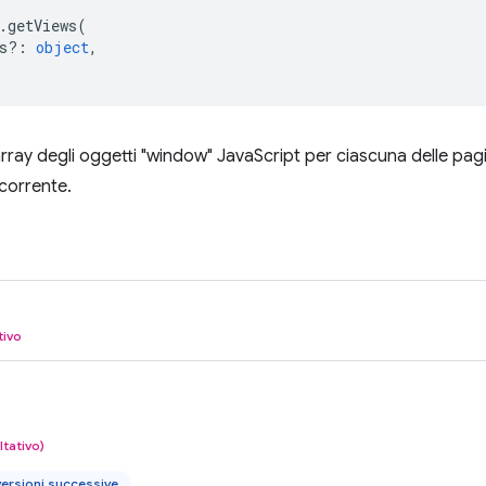
.
getViews
(
s?
:
object
,
array degli oggetti "window" JavaScript per ciascuna delle pagi
 corrente.
tivo
ltativo)
ersioni successive