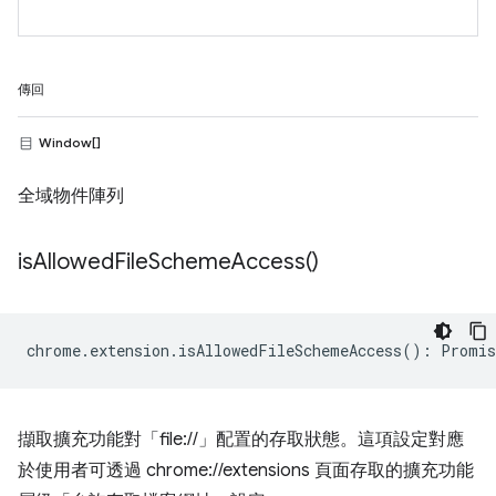
傳回
Window[]
全域物件陣列
is
Allowed
File
Scheme
Access(
)
chrome
.
extension
.
isAllowedFileSchemeAccess
()
:
Promis
擷取擴充功能對「file://」配置的存取狀態。這項設定對應
於使用者可透過 chrome://extensions 頁面存取的擴充功能