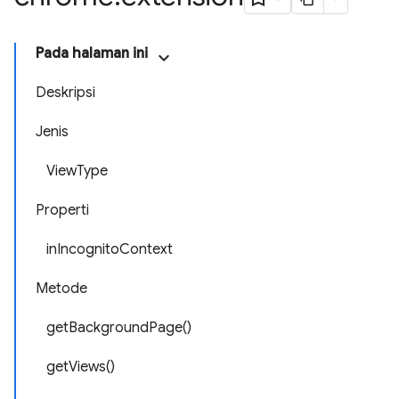
Pada halaman ini
Deskripsi
Jenis
ViewType
Properti
inIncognitoContext
Metode
getBackgroundPage()
getViews()