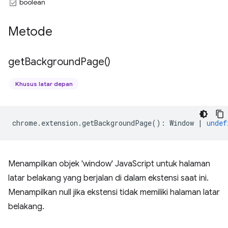
boolean
Metode
get
Background
Page(
)
Khusus latar depan
chrome
.
extension
.
getBackgroundPage
()
:
Window
|
undef
Menampilkan objek 'window' JavaScript untuk halaman
latar belakang yang berjalan di dalam ekstensi saat ini.
Menampilkan null jika ekstensi tidak memiliki halaman latar
belakang.