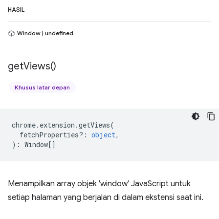
HASIL
Window | undefined
get
Views(
)
Khusus latar depan
chrome
.
extension
.
getViews
(
fetchProperties?
:
object
,
)
:
Window
[]
Menampilkan array objek 'window' JavaScript untuk
setiap halaman yang berjalan di dalam ekstensi saat ini.