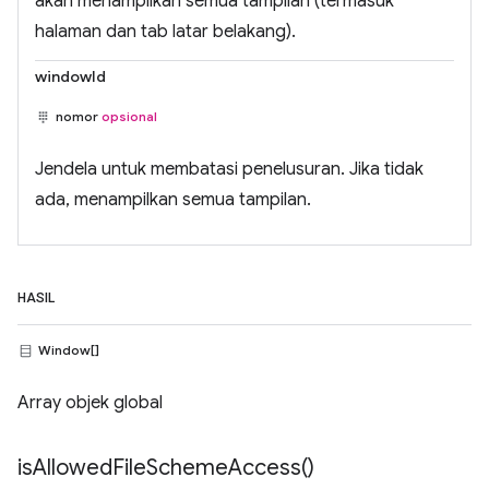
akan menampilkan semua tampilan (termasuk
halaman dan tab latar belakang).
windowId
nomor
opsional
Jendela untuk membatasi penelusuran. Jika tidak
ada, menampilkan semua tampilan.
HASIL
Window[]
Array objek global
is
Allowed
File
Scheme
Access(
)