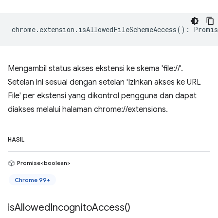
chrome
.
extension
.
isAllowedFileSchemeAccess
()
:
Promis
Mengambil status akses ekstensi ke skema 'file://'.
Setelan ini sesuai dengan setelan 'Izinkan akses ke URL
File' per ekstensi yang dikontrol pengguna dan dapat
diakses melalui halaman chrome://extensions.
HASIL
Promise<boolean>
Chrome 99+
is
Allowed
Incognito
Access(
)