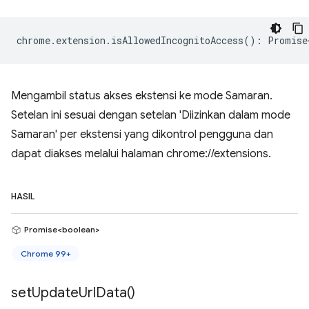
chrome
.
extension
.
isAllowedIncognitoAccess
()
:
Promise
Mengambil status akses ekstensi ke mode Samaran.
Setelan ini sesuai dengan setelan 'Diizinkan dalam mode
Samaran' per ekstensi yang dikontrol pengguna dan
dapat diakses melalui halaman chrome://extensions.
HASIL
Promise<boolean>
Chrome 99+
set
Update
Url
Data(
)