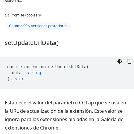
MUESTRA
Promise<boolean>
Chrome 99 y versiones posteriores
set
Update
Url
Data(
)
chrome
.
extension
.
setUpdateUrlData
(
data
:
string
,
)
:
void
Establece el valor del parámetro CGI ap que se usa en
la URL de actualización de la extensión. Este valor se
ignora para las extensiones alojadas en la Galería de
extensiones de Chrome.