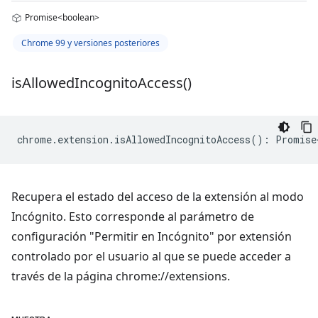
Promise<boolean>
Chrome 99 y versiones posteriores
is
Allowed
Incognito
Access(
)
chrome
.
extension
.
isAllowedIncognitoAccess
()
:
Promise
Recupera el estado del acceso de la extensión al modo
Incógnito. Esto corresponde al parámetro de
configuración "Permitir en Incógnito" por extensión
controlado por el usuario al que se puede acceder a
través de la página chrome://extensions.