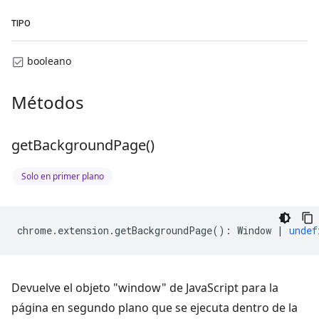
TIPO
booleano
Métodos
get
Background
Page(
)
Solo en primer plano
chrome
.
extension
.
getBackgroundPage
()
:
Window
|
undef
Devuelve el objeto "window" de JavaScript para la
página en segundo plano que se ejecuta dentro de la