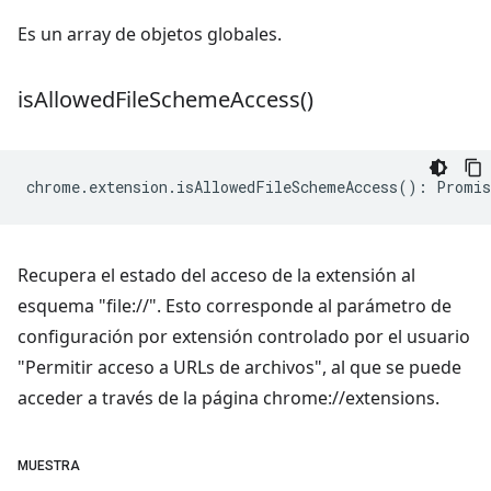
Es un array de objetos globales.
is
Allowed
File
Scheme
Access(
)
chrome
.
extension
.
isAllowedFileSchemeAccess
()
:
Promis
Recupera el estado del acceso de la extensión al
esquema "file://". Esto corresponde al parámetro de
configuración por extensión controlado por el usuario
"Permitir acceso a URLs de archivos", al que se puede
acceder a través de la página chrome://extensions.
MUESTRA