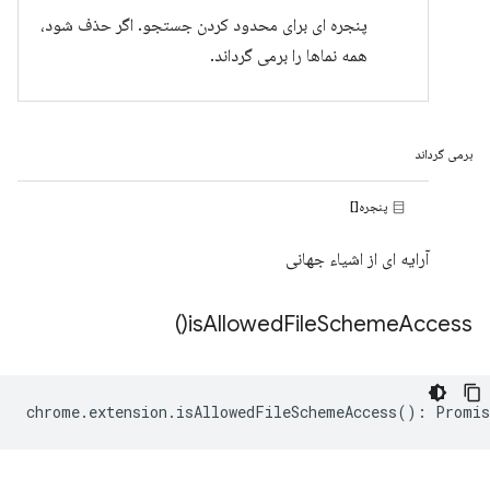
پنجره ای برای محدود کردن جستجو. اگر حذف شود،
همه نماها را برمی گرداند.
برمی گرداند
پنجره[]
آرایه ای از اشیاء جهانی
)
is
Allowed
File
Scheme
Access(
chrome
.
extension
.
isAllowedFileSchemeAccess
()
:
Promis