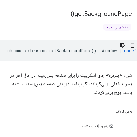
)
get
Background
Page(
فقط پیش زمینه
chrome
.
extension
.
getBackgroundPage
()
:
Window
|
undef
شیء «پنجره» جاوا اسکریپت را برای صفحه پس‌زمینه در حال اجرا در
پسوند فعلی برمی‌گرداند. اگر برنامه افزودنی صفحه پس‌زمینه نداشته
باشد، پوچ برمی‌گرداند.
برمی گرداند
پنجره | تعریف نشده