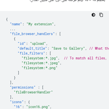
{
"name"
:
"My extension"
,
...
"file_browser_handlers"
:
[
{
"id"
:
"upload"
,
"default_title"
:
"Save to Gallery"
,
// What th
"file_filters"
:
[
"filesystem:*.jpg"
,
// To match all files,
"filesystem:*.jpeg"
,
"filesystem:*.png"
]
}
],
"permissions"
:
[
"fileBrowserHandler"
],
"icons"
:
{
"16"
:
"icon16.png"
,