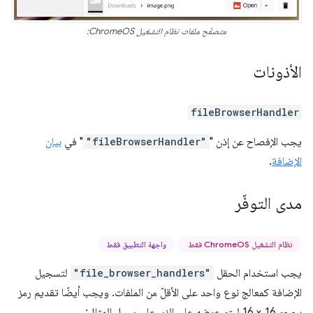
متصفّح ملفات نظام التشغيل ChromeOS:
الأذونات
fileBrowserHandler
يجب الإفصاح عن إذن "
"fileBrowserHandler"
" في
بيان
الإضافة
.
مدى التوفّر
نظام التشغيل ChromeOS فقط
واجهة التطبيق فقط
يجب استخدام الحقل
"file_browser_handlers"
لتسجيل
الإضافة كمعالج نوع واحد على الأقلّ من الملفات. ويجب أيضًا تقديم رمز
بحجم 16 × 16 ليتم عرضه على الزر. على سبيل المثال: