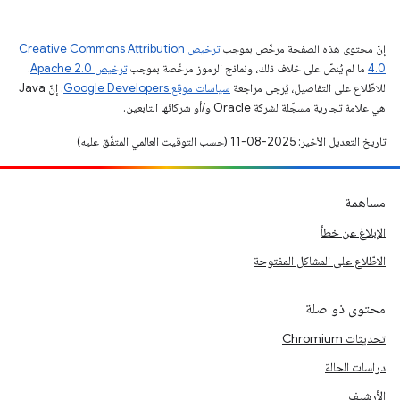
إنّ محتوى هذه الصفحة مرخّص بموجب
ترخيص Creative Commons Attribution
4.0‏
ما لم يُنصّ على خلاف ذلك، ونماذج الرموز مرخّصة بموجب
ترخيص Apache 2.0‏
.
للاطّلاع على التفاصيل، يُرجى مراجعة
سياسات موقع Google Developers‏
. إنّ Java
هي علامة تجارية مسجَّلة لشركة Oracle و/أو شركائها التابعين.
تاريخ التعديل الأخير: 2025-08-11 (حسب التوقيت العالمي المتفَّق عليه)
مساهمة
الإبلاغ عن خطأ
الاطّلاع على المشاكل المفتوحة
محتوى ذو صلة
تحديثات Chromium
دراسات الحالة
الأرشيف