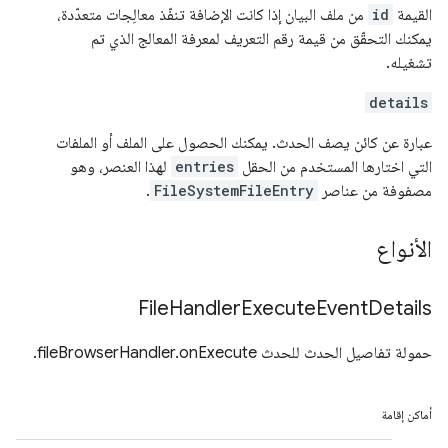
القيمة
id
من ملف البيان إذا كانت الإضافة تنفّذ معالِجات متعدّدة،
يمكنك التحقّق من قيمة رقم التعريف لمعرفة المعالج الذي تم
تشغيله.
details
عبارة عن كائن يصف الحدث. يمكنك الحصول على الملف أو الملفات
التي اختارها المستخدم من الحقل
entries
لهذا العنصر، وهو
مصفوفة من عناصر
FileSystemFileEntry
.
الأنواع
File
Handler
Execute
Event
Details
حمولة تفاصيل الحدث للحدث fileBrowserHandler.onExecute.
أماكن إقامة