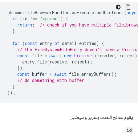
chrome
.
fileBrowserHandler
.
onExecute
.
addListener
(
asyn
if
(
id
!==
'upload'
)
{
return
;
// check if you have multiple file_brow
}
for
(
const
entry
of
detail
.
entries
)
{
// the FileSystemFileEntry doesn't have a Promis
const
file
=
await
new
Promise
((
resolve
,
reject
)
entry
.
file
(
resolve
,
reject
);
});
const
buffer
=
await
file
.
arrayBuffer
();
// do something with buffer
}
});
يقوم معالج الحدث بتمرير وسيطتين:
id