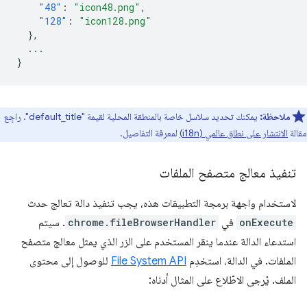
"48"
:
"icon48.png"
,
"128"
:
"icon128.png"
},
...
}
ملاحظة:
يمكنك تحديد سلاسل خاصة بالمنطقة المحلية لقيمة "default_title". راجِع
مقالة
الانتشار على نطاق عالمي (i18n)
لمعرفة التفاصيل.
تنفيذ معالج متصفح الملفات
لاستخدام واجهة برمجة التطبيقات هذه، يجب تنفيذ دالة تعالج حدث
onExecute
في
chrome.fileBrowserHandler
. سيتم
استدعاء الدالة عندما ينقر المستخدم على الزر الذي يمثل معالج متصفح
الملفات. في الدالة، استخدِم
File System API
للوصول إلى محتوى
الملف. يُرجى الاطّلاع على المثال أدناه: