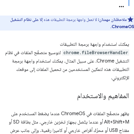
ملاحظتان مهمتان:
لا تعمل واجهة برمجة التطبيقات هذه
إلا على نظام التشغيل
.
ChromeOS
يمكنك استخدام واجهة برمجة التطبيقات
chrome.fileBrowserHandler
لتوسيع متصفّح الملفات في نظام
التشغيل Chrome. على سبيل المثال، يمكنك استخدام واجهة برمجة
التطبيقات هذه لتمكين المستخدمين من تحميل الملفات إلى موقعك
الإلكتروني.
المفاهيم والاستخدام
يظهر متصفّح الملفات في ChromeOS عندما يضغط المستخدم على
Alt+Shift+M أو عندما يتّصل بجهاز تخزين خارجي، مثل بطاقة SD أو
مفتاح USB أو محرّك أقراص خارجي أو كاميرا رقمية. وإلى جانب عرض